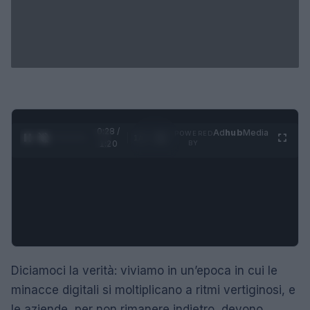
0:28 /
Ad
hub
Media
POWERED
1
/
4
1:20
BY
Diciamoci la verità: viviamo in un’epoca in cui le
minacce digitali si moltiplicano a ritmi vertiginosi, e
le aziende, per non rimanere indietro, devono