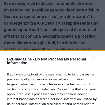
Il re è nudo, e ve lo dico io: le aziende che non
investono nella resilienza sono destinate a fallire.
Non è una questione di “se”, ma di “quando”. La
convergenza tra AI e Zero Trust rappresenta una
grande opportunità, ma solo per chi è pronto ad
affrontarla con una mentalità aperta e proattiva.
Come dimostrano gli studi, le aziende che
adottano una mentalità di resilienza non solo
sopravvivono, ma prosperano nel caos. Sei
B2Bmagazine -
Do Not Process My Personal
disposto a rischiare la tua azienda ignorando
Information
queste evidenze?<\/p>
If you wish to opt-out of the sale, sharing to third parties, or
processing of your personal or sensitive information for
Invito ogni leader aziendale a riflettere su questa
targeted advertising by us, please use the below opt-out
realtà. La resilienza non è una scelta, ma una
section to confirm your selection. Please note that after your
necessità. È tempo di abbandonare l’idea che la
opt-out request is processed you may continue seeing
interest-based ads based on personal information utilized by
sicurezza sia un’attività secondaria. È ora di
us or personal information disclosed to third parties prior to