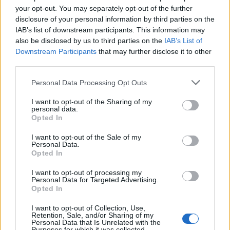
integrare la resilienza in ogni aspetto della
your opt-out. You may separately opt-out of the further
strategia aziendale. Solo così le aziende potranno
disclosure of your personal information by third parties on the
IAB’s list of downstream participants. This information may
affrontare le sfide del futuro con vera sicurezza e
also be disclosed by us to third parties on the
IAB’s List of
determinazione. E tu, sei pronto a fare la
Downstream Participants
that may further disclose it to other
differenza?<\/p>
third parties.
Please note that this website/app uses one or more Google
Personal Data Processing Opt Outs
services and may gather and store information including but
not limited to your visit or usage behaviour. You may click to
I want to opt-out of the Sharing of my
AUTORE
personal data.
AiAdhubMedia
grant or deny consent to Google and its third-party tags to
Opted In
use your data for below specified purposes in below Google
consent section.
I want to opt-out of the Sale of my
Personal Data.
Opted In
I want to opt-out of processing my
Personal Data for Targeted Advertising.
Opted In
I want to opt-out of Collection, Use,
Retention, Sale, and/or Sharing of my
Personal Data that Is Unrelated with the
Purposes for which it was collected.