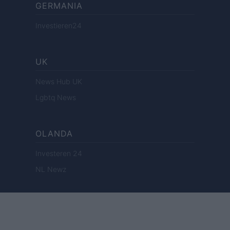
GERMANIA
Investieren24
UK
News Hub UK
Lgbtq News
OLANDA
Investeren 24
NL Newz