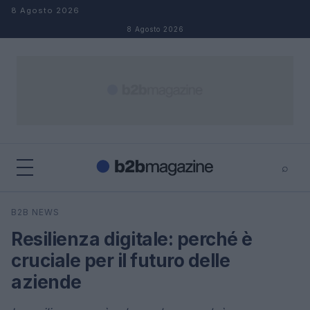
Salta al contenuto
8 Agosto 2026
8 Agosto 2026
⌕
×
⌕
B2B NEWS
Cerca
Resilienza digitale: perché è
cruciale per il futuro delle
aziende