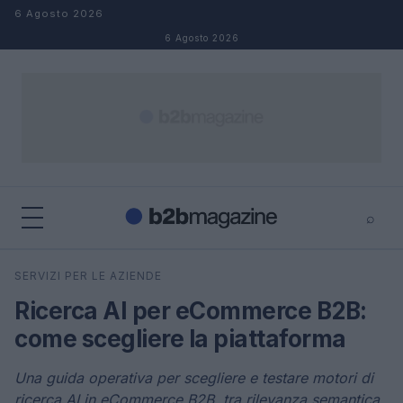
Salta al contenuto
6 Agosto 2026
6 Agosto 2026
⌕
×
⌕
SERVIZI PER LE AZIENDE
Cerca
Ricerca AI per eCommerce B2B:
come scegliere la piattaforma
Una guida operativa per scegliere e testare motori di
ricerca AI in eCommerce B2B, tra rilevanza semantica,