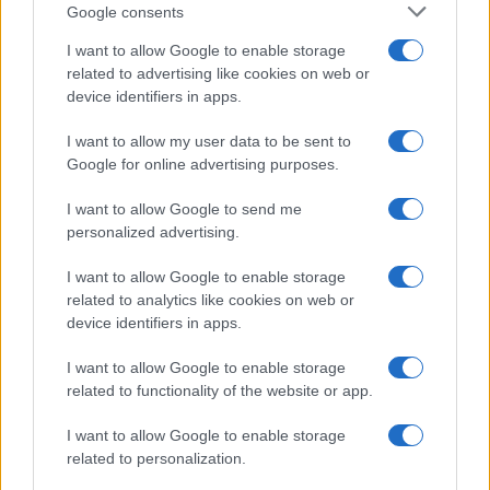
regole e modelli.
Google consents
Performance
SLA di latenza, throughput in
I want to allow Google to enable storage
picco, costi di indicizzazione e dimensionamento
related to advertising like cookies on web or
degli indici vettoriali.
device identifiers in apps.
Chiudere il cerchio con un
playbook
di rilascio:
I want to allow my user data to be sent to
Google for online advertising purposes.
checklist pre-go-live, dataset di test condivisi tra IT
e commerciale, e calendario di esperimenti con
I want to allow Google to send me
obiettivi di margine. La scelta della piattaforma non
personalized advertising.
finisce alla firma: inizia con una roadmap di
I want to allow Google to enable storage
ottimizzazione
continua, dove dati, regole e
related to analytics like cookies on web or
modelli evolvono con il catalogo e con i clienti.
device identifiers in apps.
I want to allow Google to enable storage
related to functionality of the website or app.
AUTORE
Linda Pellegrini
I want to allow Google to enable storage
related to personalization.
Linda Pellegrini ha raccontato da Genova il