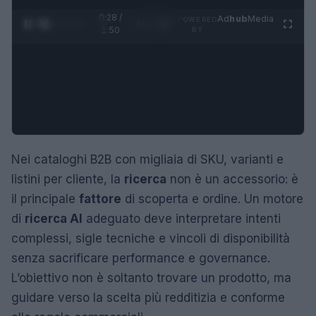
0:29 /
Ad
hub
Media
POWERED
1
/
4
1:50
BY
Nei cataloghi B2B con migliaia di SKU, varianti e
listini per cliente, la
ricerca
non è un accessorio: è
il principale
fattore
di scoperta e ordine. Un motore
di
ricerca AI
adeguato deve interpretare intenti
complessi, sigle tecniche e vincoli di disponibilità
senza sacrificare performance e governance.
L’obiettivo non è soltanto trovare un prodotto, ma
guidare verso la scelta più redditizia e conforme