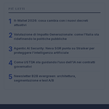
PIÙ LETTI
1
It-Wallet 2026: cosa cambia con i nuovi decreti
attuativi
2
Valutazione di Impatto Generazionale: come l’Italia sta
ridefinendo le politiche pubbliche
3
Agentic AI Security: Neva SGR punta su Straiker per
proteggere l’intelligenza artificiale
4
Come USTDA sta guidando l’uso dell’IA nei contratti
governativi
5
Newsletter B2B evergreen: architettura,
segmentazione e test A/B