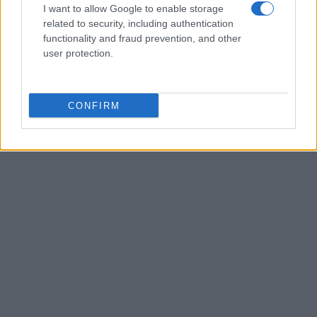
processo di riconversione dell'ex area
I want to allow Google to enable storage
portuale entrando in Comune per un'intervista
related to security, including authentication
decisiva; è caporedattore con responsabilità
functionality and fraud prevention, and other
sulle rubriche storiche e propone in
user protection.
redazione inchieste su memoria locale.
Laureata all'Università di Genova, conserva
un archivio di fotografie d'epoca della città.
CONFIRM