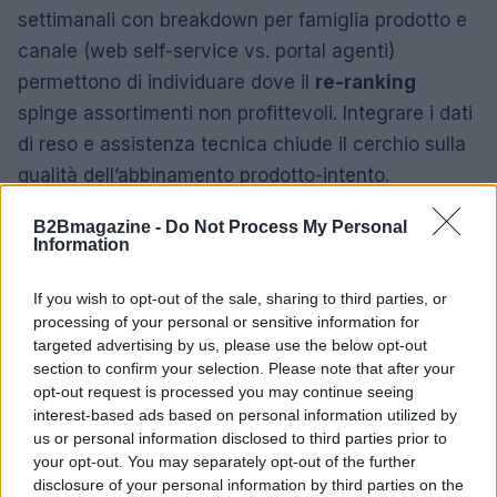
settimanali con breakdown per famiglia prodotto e
canale (web self-service vs. portal agenti)
permettono di individuare dove il
re-ranking
spinge assortimenti non profittevoli. Integrare i dati
di reso e assistenza tecnica chiude il cerchio sulla
qualità dell’abbinamento prodotto-intento.
B2Bmagazine -
Do Not Process My Personal
Integrazione con PIM, DAM e prezzi B2B:
Information
checklist operativa
If you wish to opt-out of the sale, sharing to third parties, or
Una
search
B2B efficace vive di dati affidabili. La
processing of your personal or sensitive information for
pipeline deve ingerire
PIM
(attributi normalizzati),
targeted advertising by us, please use the below opt-out
DAM
section to confirm your selection. Please note that after your
(media e PDF tecnici) e listini/contratti. La
opt-out request is processed you may continue seeing
coerenza tra ricerca e visibilità prezzi è essenziale:
interest-based ads based on personal information utilized by
un risultato non acquistabile per assenza di prezzo
us or personal information disclosed to third parties prior to
frustra l’utente e inquina le metriche. Valutare i
your opt-out. You may separately opt-out of the further
disclosure of your personal information by third parties on the
connettori nativi, la frequenza di indicizzazione, il