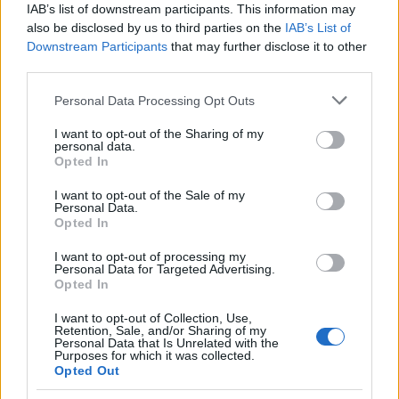
IAB’s list of downstream participants. This information may
supporto alle
upsert
in tempo quasi reale.
also be disclosed by us to third parties on the
IAB’s List of
Downstream Participants
that may further disclose it to other
PIM
mappatura attributi obbligatori,
third parties.
normalizzazione unità, campi indicizzabili per
Please note that this website/app uses one or more Google
Personal Data Processing Opt Outs
faceted search, strategie di arricchimento
services and may gather and store information including but
automatico.
not limited to your visit or usage behaviour. You may click to
I want to opt-out of the Sharing of my
personal data.
DAM
estrazione testo da PDF, OCR su immagini
grant or deny consent to Google and its third-party tags to
Opted In
tecniche, deduplicazione media, generazione di
use your data for below specified purposes in below Google
embeddings
per allegati.
consent section.
I want to opt-out of the Sale of my
Personal Data.
Prezzi B2B
supporto a listini per cliente, sconti
Opted In
a volume, bundle, net price per canale;
enforcement di regole di visibilità e coherent
I want to opt-out of processing my
Personal Data for Targeted Advertising.
caching.
Opted In
Catalogo
gestione varianti e compatibilità,
esclusioni per normativa, stati stock e lead time
I want to opt-out of Collection, Use,
Retention, Sale, and/or Sharing of my
a livello di variante.
Personal Data that Is Unrelated with the
Purposes for which it was collected.
Governance
versionamento degli indici,
Opted Out
ambienti di staging, rollback sicuri, audit trail su