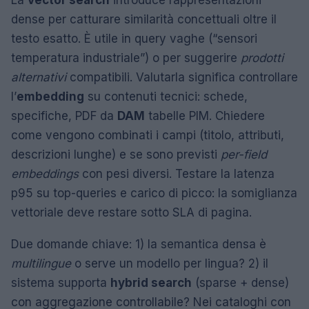
La
vector search
introduce rappresentazioni
dense per catturare similarità concettuali oltre il
testo esatto. È utile in query vaghe (“sensori
temperatura industriale”) o per suggerire
prodotti
alternativi
compatibili. Valutarla significa controllare
l’
embedding
su contenuti tecnici: schede,
specifiche, PDF da
DAM
tabelle PIM. Chiedere
come vengono combinati i campi (titolo, attributi,
descrizioni lunghe) e se sono previsti
per-field
embeddings
con pesi diversi. Testare la latenza
p95 su top-queries e carico di picco: la somiglianza
vettoriale deve restare sotto SLA di pagina.
Due domande chiave: 1) la semantica densa è
multilingue
o serve un modello per lingua? 2) il
sistema supporta
hybrid search
(sparse + dense)
con aggregazione controllabile? Nei cataloghi con