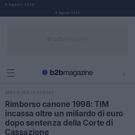
Salta al contenuto
6 Agosto 2026
6 Agosto 2026
⌕
×
⌕
SERVIZI PER LE AZIENDE
Cerca
Rimborso canone 1998: TIM
incassa oltre un miliardo di euro
dopo sentenza della Corte di
Cassazione