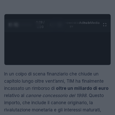
0:29 /
Ad
hub
Media
POWERED
1
/
4
1:20
BY
In un colpo di scena finanziario che chiude un
capitolo lungo oltre vent’anni, TIM ha finalmente
incassato un rimborso di
oltre un miliardo di euro
relativo al
canone concessorio del 1998
. Questo
importo, che include il canone originario, la
rivalutazione monetaria e gli interessi maturati,