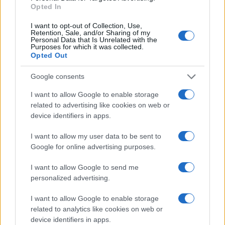
Opted In
Continua a leggere
I want to opt-out of Collection, Use,
Retention, Sale, and/or Sharing of my
Personal Data that Is Unrelated with the
Purposes for which it was collected.
SERVIZI PER LE AZIENDE
Opted Out
Google consents
I want to allow Google to enable storage
related to advertising like cookies on web or
device identifiers in apps.
I want to allow my user data to be sent to
Google for online advertising purposes.
I want to allow Google to send me
personalized advertising.
Novità bollette luce: prezzi zonali, bonus e incentivi
per il 2026
I want to allow Google to enable storage
Linda Pellegrini · 6 Ago 2026
related to analytics like cookies on web or
device identifiers in apps.