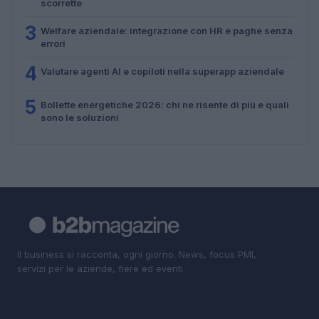
scorrette
3
Welfare aziendale: integrazione con HR e paghe senza
errori
4
Valutare agenti AI e copiloti nella superapp aziendale
5
Bollette energetiche 2026: chi ne risente di più e quali
sono le soluzioni
Il business si racconta, ogni giorno. News, focus PMI,
servizi per le aziende, fiere ed eventi.
SEZIONI