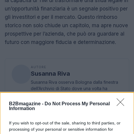
la capacità di TIM di trasformare una sfida legale in
un’opportunità finanziaria è un segnale positivo per
gli investitori e per il mercato. Questo rimborso
storico non solo chiude un capitolo, ma apre nuove
prospettive per l’azienda, che può ora guardare al
futuro con maggiore fiducia e determinazione.
AUTORE
Susanna Riva
Susanna Riva osserva Bologna dalla finestra
dell’Archivio di Stato dove una volta ha
passato una settimana a consultare faldoni
sulle cooperative cittadine: quel documento
B2Bmagazine -
Do Not Process My Personal
segnò la scelta editoriale di approfondire
Information
responsabilità istituzionali. Tiene linea critica
nella redazione, amante del caffè lungo e del
If you wish to opt-out of the sale, sharing to third parties, or
taccuino sempre pieno.
processing of your personal or sensitive information for