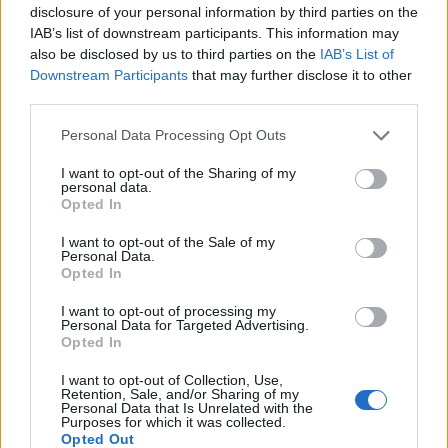
ha fatto dell’innovazione un modello industriale, noi
disclosure of your personal information by third parties on the
IAB’s list of downstream participants. This information may
possiamo farne un modello culturale. Chi è pronto a
also be disclosed by us to third parties on the
IAB’s List of
unirsi a questa rivoluzione? 💖
Downstream Participants
that may further disclose it to other
third parties.
Please note that this website/app uses one or more Google
Personal Data Processing Opt Outs
AUTORE
services and may gather and store information including but
AiAdhubMedia
not limited to your visit or usage behaviour. You may click to
I want to opt-out of the Sharing of my
personal data.
grant or deny consent to Google and its third-party tags to
Opted In
use your data for below specified purposes in below Google
consent section.
I want to opt-out of the Sale of my
Personal Data.
Opted In
I want to opt-out of processing my
Personal Data for Targeted Advertising.
Opted In
I want to opt-out of Collection, Use,
Retention, Sale, and/or Sharing of my
Personal Data that Is Unrelated with the
Purposes for which it was collected.
Opted Out