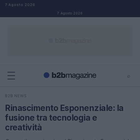
Salta al contenuto
7 Agosto 2026
7 Agosto 2026
⌕
×
⌕
B2B NEWS
Cerca
Rinascimento Esponenziale: la
fusione tra tecnologia e
creatività