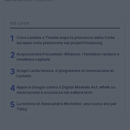
PIÙ LETTI
1
Cosa cambia a Trieste dopo la pronuncia della Corte
europea sulla prelazione nei project financing
2
Acquisizione Fincantieri-WSense: i fondatori restano e
rimettono capitale
3
Scopri Lacta Innova: il programma di innovazione di
Lactalis
4
Apple e Google contro il Digital Markets Act: effetti su
innovazione e sicurezza nel settore tech
5
La nomina di Alessandra Michelini: una nuova era per
Telsy