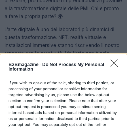
direzione, promuovendo l’imprenditorialità giovanile
e la trasformazione digitale delle PMI. Chi è pronto
a fare la propria parte? 🌍
L’arte digitale è uno dei laboratori più dinamici di
questa trasformazione. NFT, realtà virtuale e
installazioni immersive stanno riscrivendo il nostro
rapporto con la creatività. Ma l’arte non è solo
decorazione; è un linguaggio che esplora e
B2Bmagazine -
Do Not Process My Personal
denuncia il tempo in cui viviamo. Non trovi che
Information
l’arte ci aiuti a sentire il futuro? 🎨
If you wish to opt-out of the sale, sharing to third parties, or
processing of your personal or sensitive information for
Oggi, l’Italia ha tutte le carte in regola per tornare a
targeted advertising by us, please use the below opt-out
essere il faro dell’innovazione mondiale. Con
section to confirm your selection. Please note that after your
università d’eccellenza e una tradizione di
opt-out request is processed you may continue seeing
interest-based ads based on personal information utilized by
creatività riconosciuta, possiamo costruire
us or personal information disclosed to third parties prior to
ecosistemi aperti e coraggiosi. Se la Silicon Valley
your opt-out. You may separately opt-out of the further