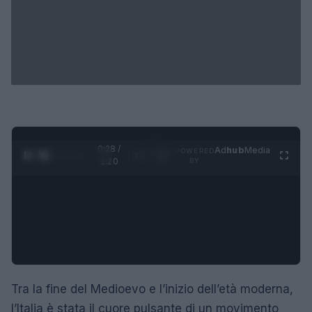
0:29 /
Ad
hub
Media
POWERED
1
/
4
1:20
BY
Tra la fine del Medioevo e l’inizio dell’età moderna,
l’Italia è stata il cuore pulsante di un movimento