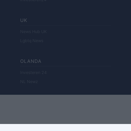
UK
News Hub UK
Lgbtq News
OLANDA
Investeren 24
NL Newz