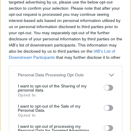
targeted advertising by us, please use the below opt-out
facilitare l’accesso ai capitali renderà possibile una
section to confirm your selection. Please note that after your
transizione ordinata. In questo scenario la
opt-out request is processed you may continue seeing
interest-based ads based on personal information utilized by
resilienza energetica
diventa non solo una difesa
us or personal information disclosed to third parties prior to
contro le crisi, ma una leva di innovazione e
your opt-out. You may separately opt-out of the further
sviluppo per imprese, territori e per l’intera
disclosure of your personal information by third parties on the
IAB’s list of downstream participants. This information may
economia nazionale.
also be disclosed by us to third parties on the
IAB’s List of
Downstream Participants
that may further disclose it to other
third parties.
AUTORE
Please note that this website/app uses one or more Google
Personal Data Processing Opt Outs
Beatrice Faggin
services and may gather and store information including but
Beatrice Faggin ha ottenuto documenti ufficiali
not limited to your visit or usage behaviour. You may click to
I want to opt-out of the Sharing of my
personal data.
su una gara d'appalto dopo una settimana di
grant or deny consent to Google and its third-party tags to
Opted In
accesso agli atti; è redattrice di desk che
use your data for below specified purposes in below Google
costruisce feature investigative e coordina
consent section.
I want to opt-out of the Sale of my
fact-checking interno. Genovese di nascita,
Personal Data.
Opted In
tiene un database personale di contratti
pubblici consultabili in redazione.
I want to opt-out of processing my
Personal Data for Targeted Advertising.