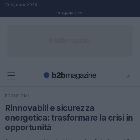
Salta al contenuto
10 Agosto 2026
10 Agosto 2026
⌕
×
⌕
FOCUS PMI
Cerca
Rinnovabili e sicurezza
energetica: trasformare la crisi in
opportunità