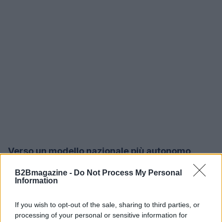
Verso un modello nazionale più autonomo
B2Bmagazine -
Do Not Process My Personal
Un percorso realistico richiede politiche coerenti,
Information
capacità di investimento e formazione di
competenze tecniche. Promuovere la ricerca,
If you wish to opt-out of the sale, sharing to third parties, or
processing of your personal or sensitive information for
sostenere l’industria delle tecnologie pulite e