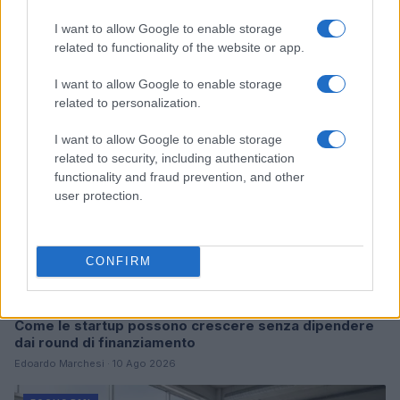
Continua a leggere
I want to allow Google to enable storage
related to functionality of the website or app.
FOCUS PMI
I want to allow Google to enable storage
related to personalization.
I want to allow Google to enable storage
related to security, including authentication
functionality and fraud prevention, and other
user protection.
CONFIRM
Come le startup possono crescere senza dipendere
dai round di finanziamento
Edoardo Marchesi · 10 Ago 2026