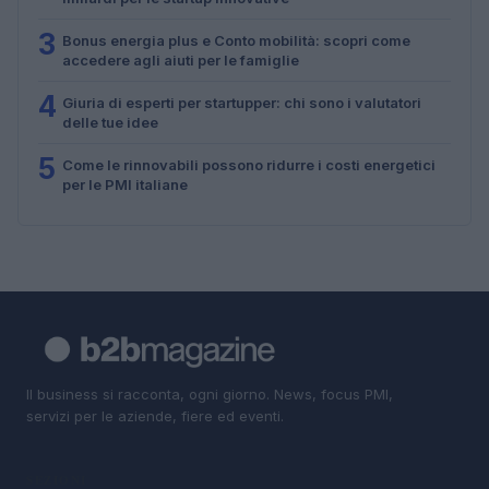
3
Bonus energia plus e Conto mobilità: scopri come
accedere agli aiuti per le famiglie
4
Giuria di esperti per startupper: chi sono i valutatori
delle tue idee
5
Come le rinnovabili possono ridurre i costi energetici
per le PMI italiane
Il business si racconta, ogni giorno. News, focus PMI,
servizi per le aziende, fiere ed eventi.
SEZIONI