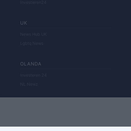
Investieren24
UK
News Hub UK
Lgbtq News
OLANDA
Investeren 24
NL Newz