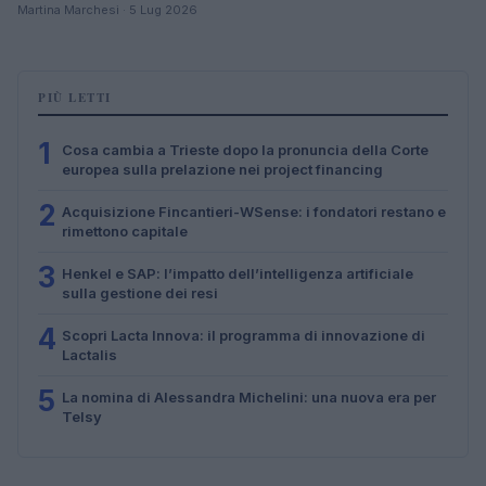
Martina Marchesi · 5 Lug 2026
PIÙ LETTI
1
Cosa cambia a Trieste dopo la pronuncia della Corte
europea sulla prelazione nei project financing
2
Acquisizione Fincantieri-WSense: i fondatori restano e
rimettono capitale
3
Henkel e SAP: l’impatto dell’intelligenza artificiale
sulla gestione dei resi
4
Scopri Lacta Innova: il programma di innovazione di
Lactalis
5
La nomina di Alessandra Michelini: una nuova era per
Telsy