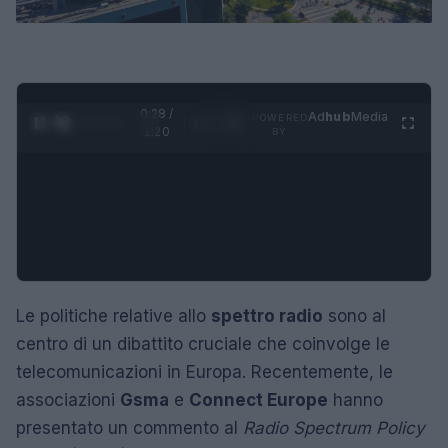
0:29 /
Ad
hub
Media
POWERED
1
/
4
1:20
BY
Le politiche relative allo
spettro radio
sono al
centro di un dibattito cruciale che coinvolge le
telecomunicazioni in Europa. Recentemente, le
associazioni
Gsma
e
Connect Europe
hanno
presentato un commento al
Radio Spectrum Policy