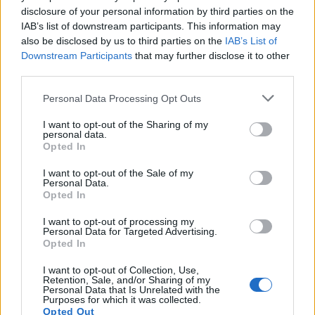
Edoardo Vitali
disclosure of your personal information by third parties on the
Edoardo Vitali ha coordinato la copertura
IAB’s list of downstream participants. This information may
della ristrutturazione del mercato ittico di
also be disclosed by us to third parties on the
IAB’s List of
Palermo, sostenendo la linea editoriale sulla
Downstream Participants
that may further disclose it to other
trasparenza fiscale. Capo redattore
third parties.
economia, porta in redazione un tratto
Please note that this website/app uses one or more Google
Personal Data Processing Opt Outs
pragmatico e un dettaglio personale:
services and may gather and store information including but
conserva ancora taccuini degli incontri in Sala
not limited to your visit or usage behaviour. You may click to
I want to opt-out of the Sharing of my
delle Lapidi.
personal data.
grant or deny consent to Google and its third-party tags to
Opted In
use your data for below specified purposes in below Google
consent section.
I want to opt-out of the Sale of my
Personal Data.
Opted In
I want to opt-out of processing my
Personal Data for Targeted Advertising.
Opted In
I want to opt-out of Collection, Use,
Retention, Sale, and/or Sharing of my
Personal Data that Is Unrelated with the
Purposes for which it was collected.
Opted Out