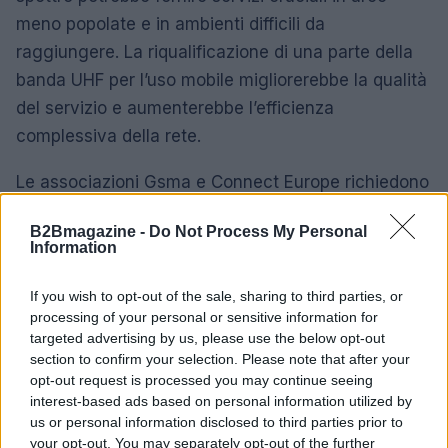
meno popolate e in ambienti difficili da
raggiungere. La riqualificazione di una parte della
banda UHF per l’uso mobile migliorerebbe la qualità
del servizio e aumenterebbe l’efficienza
complessiva della rete.
Le associazioni Gsma e Connect Europe richiedono
un approccio strategico e collaborativo per
B2Bmagazine -
Do Not Process My Personal
garantire che il settore delle telecomunicazioni in
Information
Europa possa affrontare le sfide future con
successo. La concertazione di sforzi e la
If you wish to opt-out of the sale, sharing to third parties, or
processing of your personal or sensitive information for
condivisione di informazioni sarà fondamentale per
targeted advertising by us, please use the below opt-out
navigare in questo paesaggio in evoluzione.
section to confirm your selection. Please note that after your
opt-out request is processed you may continue seeing
interest-based ads based on personal information utilized by
us or personal information disclosed to third parties prior to
AUTORE
your opt-out. You may separately opt-out of the further