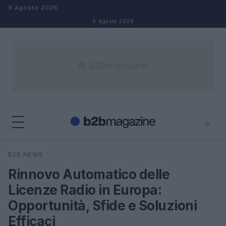
Salta al contenuto
9 Agosto 2026
9 Agosto 2026
⌕
×
⌕
B2B NEWS
Cerca
Rinnovo Automatico delle
Licenze Radio in Europa:
Opportunità, Sfide e Soluzioni
Efficaci