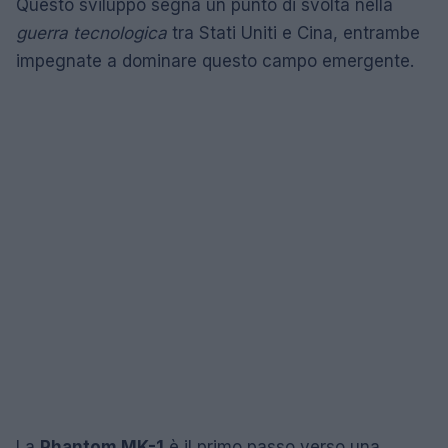
Questo sviluppo segna un punto di svolta nella
guerra tecnologica
tra Stati Uniti e Cina, entrambe
impegnate a dominare questo campo emergente.
La
Phantom MK-1
è il primo passo verso una