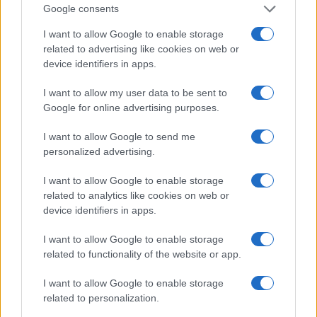
tradizionali.
Google consents
I want to allow Google to enable storage
Rimangono, tuttavia, delle sfide tecniche aperte, in
related to advertising like cookies on web or
primo luogo l’autonomia energetica. Inoltre, la
device identifiers in apps.
gestione di ambienti aperti e imprevedibili – la vera
I want to allow my user data to be sent to
condizione del combattimento – è ancora irrisolta
Google for online advertising purposes.
per qualsiasi sistema autonomo disponibile. E la
I want to allow Google to send me
capacità di impugnare armi progettate per mani
personalized advertising.
umane rimane un problema di ingegneria aperto.
I want to allow Google to enable storage
Sul piano etico e regolatorio, il panorama è
related to analytics like cookies on web or
device identifiers in apps.
altrettanto complesso. Il 1° l’Assemblea Generale
ONU ha adottato con 164 voti favorevoli e 6
I want to allow Google to enable storage
contrari la risoluzione A/RES/80/57 sulle armi
related to functionality of the website or app.
autonome letali (LAWS: Lethal Autonomous
I want to allow Google to enable storage
Weapons Systems). L’anno in corso è decisivo per
related to personalization.
capire se la comunità internazionale riuscirà a