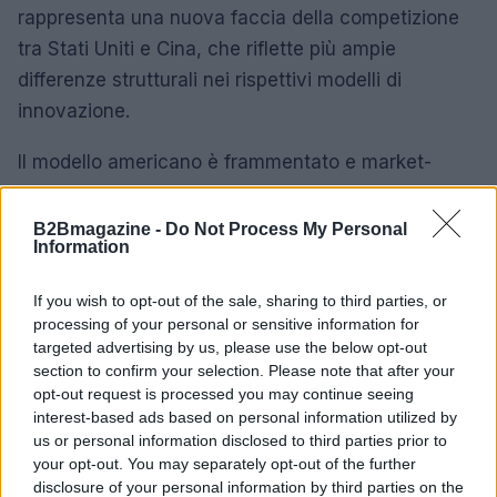
rappresenta una nuova faccia della competizione
tra Stati Uniti e Cina, che riflette più ampie
differenze strutturali nei rispettivi modelli di
innovazione.
Il modello americano è frammentato e market-
driven, all’interno del quale Foundation Robotics,
con i suoi 24 milioni di contratti governativi, ricopre
B2Bmagazine -
Do Not Process My Personal
Information
un ruolo relativamente modesto. L’ecosistema
statunitense conta su aziende come
Ghost
If you wish to opt-out of the sale, sharing to third parties, or
Robotics
(quadrupedi per pattugliamento e
processing of your personal or sensitive information for
ricognizione adottati da Air Force e Marines) e su
targeted advertising by us, please use the below opt-out
section to confirm your selection. Please note that after your
programmi come l’
xTechHumanoid
dell’Esercito,
opt-out request is processed you may continue seeing
che seleziona tecnologie emergenti attraverso
interest-based ads based on personal information utilized by
competizioni aperte.
us or personal information disclosed to third parties prior to
your opt-out. You may separately opt-out of the further
disclosure of your personal information by third parties on the
Il modello cinese è sistemico e state-driven: