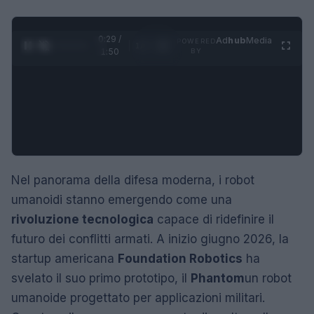
0:30 /
Ad
hub
Media
POWERED
1
/
4
1:50
BY
Nel panorama della difesa moderna, i robot
umanoidi stanno emergendo come una
rivoluzione tecnologica
capace di ridefinire il
futuro dei conflitti armati. A inizio giugno 2026, la
startup americana
Foundation Robotics
ha
svelato il suo primo prototipo, il
Phantom
un robot
umanoide progettato per applicazioni militari.