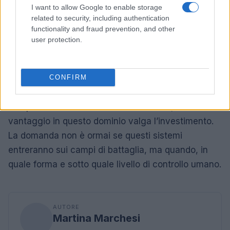
I want to allow Google to enable storage
costruire un quadro normativo vincolante prima
related to security, including authentication
che la tecnologia renda il negoziato puramente
functionality and fraud prevention, and other
accademico.
user protection.
A dispetto dell’attuale non impiegabilità di questi
sistemi in un contesto bellico reale, ha senso
CONFIRM
ritenere che i robot umanoidi saranno una
componente rilevante dei conflitti futuri, e che il
vantaggio in questo dominio valga l’investimento.
La domanda non è ormai se questi sistemi
entreranno sui campi di battaglia, ma quando, in
quale forma e sotto quale livello di controllo umano.
AUTORE
Martina Marchesi