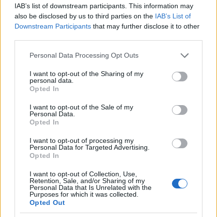
IAB’s list of downstream participants. This information may
aziende come
Unitree
AgiBot
e
UBTECH
ricevono
also be disclosed by us to third parties on the
IAB’s List of
ordini diretti da enti statali e beneficiano di sussidi,
Downstream Participants
that may further disclose it to other
third parties.
accesso a enormi dataset nazionali e standard
produttivi. La proiezione di
RBC Capital Markets
Please note that this website/app uses one or more Google
Personal Data Processing Opt Outs
services and may gather and store information including but
colloca a 9.000 miliardi di dollari il mercato globale
not limited to your visit or usage behaviour. You may click to
I want to opt-out of the Sharing of my
degli umanoidi entro il 2050, con la Cina in
personal data.
grant or deny consent to Google and its third-party tags to
Opted In
posizione dominante.
use your data for below specified purposes in below Google
consent section.
I want to opt-out of the Sale of my
Personal Data.
Il vantaggio cinese nel volume produttivo e nei
Opted In
costi è già oggi significativo. Il vantaggio
I want to opt-out of processing my
americano risiede nella qualità dell’IA,
Personal Data for Targeted Advertising.
nell’architettura software e nella capacità di
Opted In
integrazione con sistemi C4ISR avanzati come il
I want to opt-out of Collection, Use,
Retention, Sale, and/or Sharing of my
JADC2
(Joint All-Domain Command and Control),
Personal Data that Is Unrelated with the
Purposes for which it was collected.
testato durante le esercitazioni del 2026-2026 per
Opted Out
sincronizzare
veicoli autonomi
con unità