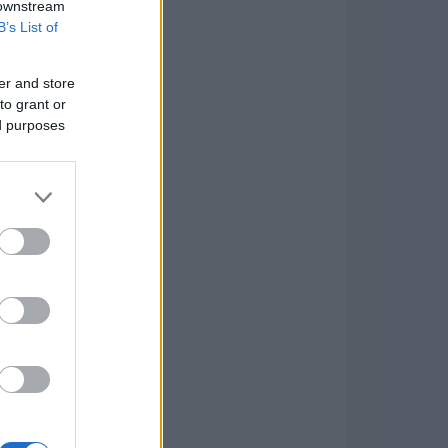
 downstream
B’s List of
er and store
to grant or
ed purposes