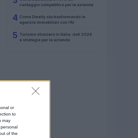
3
vantaggio competitivo per le aziende
4
Come Dwelly sta trasformando le
agenzie immobiliari con l’AI
5
Turismo straniero in Italia: dati 2026
e strategie per le aziende
sonal or
ection to
ou may
 personal
out of the