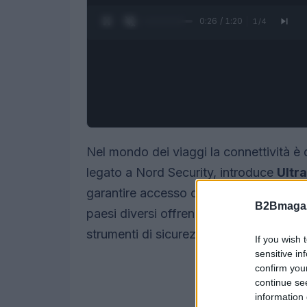
0:27 / 1:20
1
/
4
Nel mondo dei viaggi la connettività è 
legato a Nord Security, introduce
Ultra
garantire accesso continuo alla rete. Qu
B2Bmagaz
paesi diversi offrendo una soluzione 
strumenti di sicurezza digitale e benefi
If you wish 
sensitive in
confirm you
continue se
information 