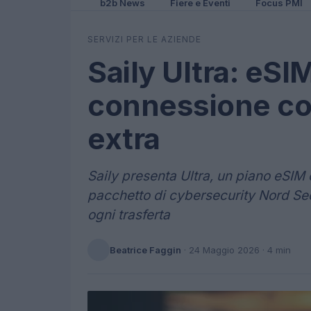
b2b News
Fiere e Eventi
Focus PMI
SERVIZI PER LE AZIENDE
Saily Ultra: eSI
connessione con
extra
Saily presenta Ultra, un piano eSIM ch
pacchetto di cybersecurity Nord Secu
ogni trasferta
Beatrice Faggin
·
24 Maggio 2026
· 4 min