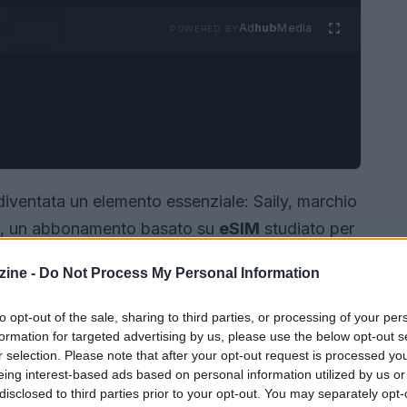
Ad
hub
Media
POWERED BY
diventata un elemento essenziale: Saily, marchio
, un abbonamento basato su
eSIM
studiato per
esto servizio mira a eliminare le interruzioni tra
ine -
Do Not Process My Personal Information
integrata che combina
copertura globale
,
t per gli spostamenti in aeroporto.
to opt-out of the sale, sharing to third parties, or processing of your per
formation for targeted advertising by us, please use the below opt-out s
r selection. Please note that after your opt-out request is processed y
eing interest-based ads based on personal information utilized by us or
disclosed to third parties prior to your opt-out. You may separately opt-