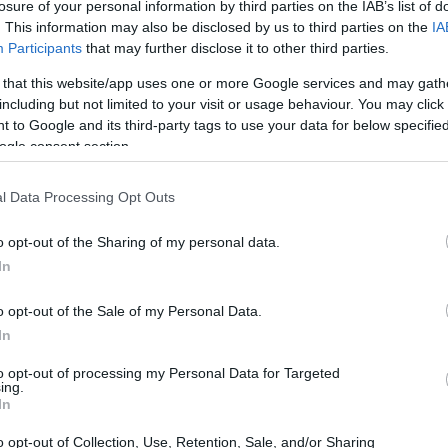
losure of your personal information by third parties on the IAB’s list of
. This information may also be disclosed by us to third parties on the
IA
Participants
that may further disclose it to other third parties.
 that this website/app uses one or more Google services and may gath
including but not limited to your visit or usage behaviour. You may click 
 to Google and its third-party tags to use your data for below specifi
ogle consent section.
l Data Processing Opt Outs
o opt-out of the Sharing of my personal data.
In
o opt-out of the Sale of my Personal Data.
al professionista in trasferta: con Saily Ultra
In
zione, lavoro e intrattenimento anche durante i
to opt-out of processing my Personal Data for Targeted
unisce la semplicità di gestione dell’
eSIM
con
ing.
In
are l’esperienza di viaggio, come accessi alle
o opt-out of Collection, Use, Retention, Sale, and/or Sharing
i.