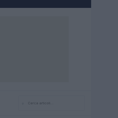
⌕
Cerca