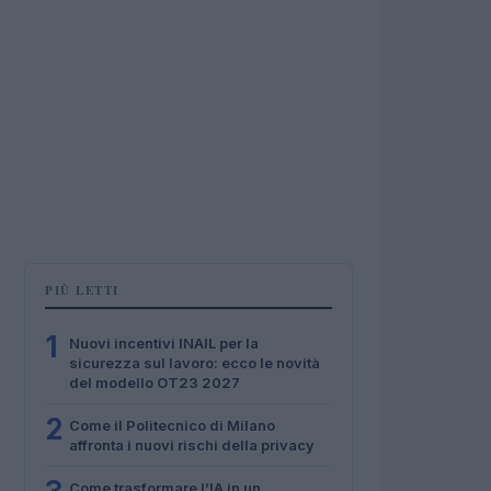
PIÙ LETTI
1
Nuovi incentivi INAIL per la
sicurezza sul lavoro: ecco le novità
del modello OT23 2027
2
Come il Politecnico di Milano
affronta i nuovi rischi della privacy
Come trasformare l’IA in un