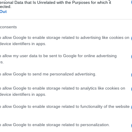
ersonal Data that Is Unrelated with the Purposes for which it
lected.
Out
Ultra
consents
dati illimitati
nelle principali mete globali: la
o allow Google to enable storage related to advertising like cookies on
cui Stati Uniti, Regno Unito, Canada e Australia.
evice identifiers in apps.
e profili —
Saily Ultra Standard
,
Plus
e
o allow my user data to be sent to Google for online advertising
ume di traffico erogato alla massima velocità
s.
i limitazione. Dopo il consumo dei giga ad alta
to allow Google to send me personalized advertising.
interruzioni a una velocità fissa di
1 Mbps
,
ione principali e alcune attività produttive
o allow Google to enable storage related to analytics like cookies on
evice identifiers in apps.
o allow Google to enable storage related to functionality of the website
nettività
capacità di garantire una connessione stabile
o allow Google to enable storage related to personalization.
: la
eSIM
evita la necessità di cambiare