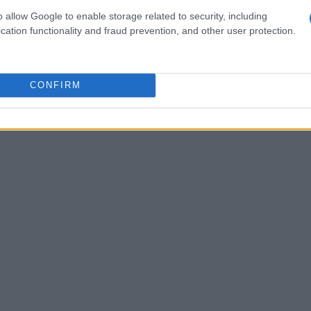
o allow Google to enable storage related to security, including
i ogni volta. Questo approccio semplifica la
cation functionality and fraud prevention, and other user protection.
i adattamento e consente di mantenere attive app
vizi di cloud. In pratica, l’utente può passare
venire sulla configurazione del dispositivo,
CONFIRM
tutte le destinazioni coperte.