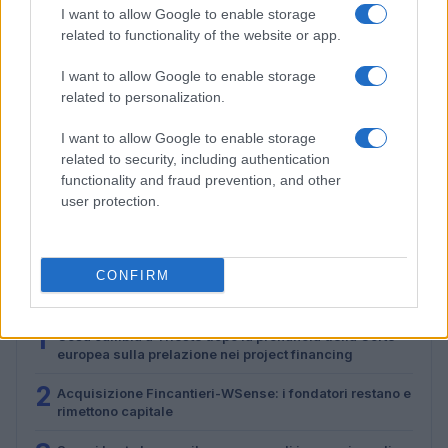
I want to allow Google to enable storage
related to functionality of the website or app.
I want to allow Google to enable storage
related to personalization.
I want to allow Google to enable storage
related to security, including authentication
Cosa cambia a Trieste dopo la pronuncia della Corte
functionality and fraud prevention, and other
europea sulla prelazione nei project financing
user protection.
Martina Marchesi · 5 Lug 2026
CONFIRM
PIÙ LETTI
1
Cosa cambia a Trieste dopo la pronuncia della Corte
europea sulla prelazione nei project financing
2
Acquisizione Fincantieri-WSense: i fondatori restano e
rimettono capitale