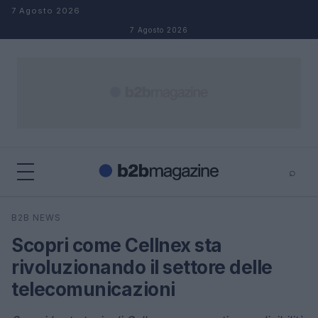
Salta al contenuto
7 Agosto 2026
7 Agosto 2026
⌕
×
⌕
B2B NEWS
Cerca
Scopri come Cellnex sta
rivoluzionando il settore delle
telecomunicazioni