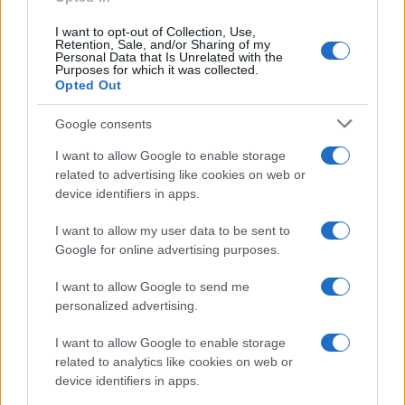
I want to opt-out of Collection, Use,
Retention, Sale, and/or Sharing of my
Personal Data that Is Unrelated with the
Purposes for which it was collected.
Opted Out
Google consents
I want to allow Google to enable storage
related to advertising like cookies on web or
device identifiers in apps.
Acquisizione Fincantieri-WSense: i fondatori restano
I want to allow my user data to be sent to
e rimettono capitale
Google for online advertising purposes.
Linda Pellegrini · 7 Lug 2026
I want to allow Google to send me
B2B NEWS
personalized advertising.
I want to allow Google to enable storage
related to analytics like cookies on web or
device identifiers in apps.