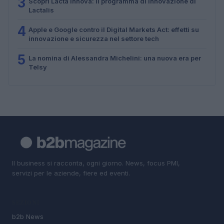
3
Scopri Lacta Innova: il programma di innovazione di
Lactalis
4
Apple e Google contro il Digital Markets Act: effetti su
innovazione e sicurezza nel settore tech
5
La nomina di Alessandra Michelini: una nuova era per
Telsy
Il business si racconta, ogni giorno. News, focus PMI,
servizi per le aziende, fiere ed eventi.
SEZIONI
b2b News