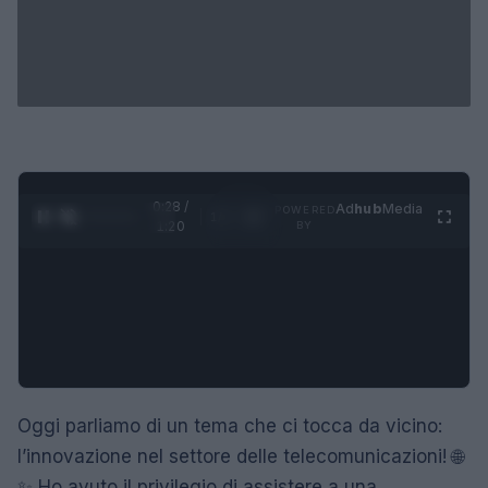
0:28 /
Ad
hub
Media
POWERED
1
/
4
1:20
BY
Oggi parliamo di un tema che ci tocca da vicino:
l’innovazione nel settore delle telecomunicazioni! 🌐
✨ Ho avuto il privilegio di assistere a una