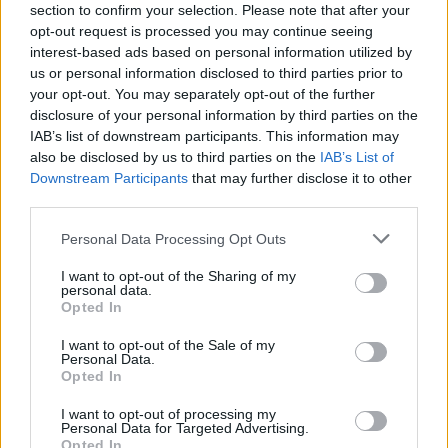
Continua a leggere
section to confirm your selection. Please note that after your
opt-out request is processed you may continue seeing
interest-based ads based on personal information utilized by
B2B NEWS
us or personal information disclosed to third parties prior to
your opt-out. You may separately opt-out of the further
disclosure of your personal information by third parties on the
IAB’s list of downstream participants. This information may
also be disclosed by us to third parties on the
IAB’s List of
Downstream Participants
that may further disclose it to other
third parties.
Please note that this website/app uses one or more Google
Personal Data Processing Opt Outs
services and may gather and store information including but
not limited to your visit or usage behaviour. You may click to
I want to opt-out of the Sharing of my
personal data.
grant or deny consent to Google and its third-party tags to
Opted In
use your data for below specified purposes in below Google
Ripensare le tecnologie umanitarie oltre i criteri dei
consent section.
I want to opt-out of the Sale of my
donatori
Personal Data.
Martina Marchesi · 10 Lug 2026
Opted In
I want to opt-out of processing my
B2B NEWS
Personal Data for Targeted Advertising.
Opted In