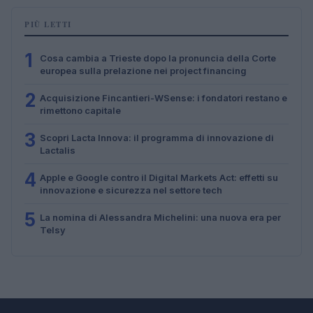
PIÙ LETTI
1
Cosa cambia a Trieste dopo la pronuncia della Corte
europea sulla prelazione nei project financing
2
Acquisizione Fincantieri-WSense: i fondatori restano e
rimettono capitale
3
Scopri Lacta Innova: il programma di innovazione di
Lactalis
4
Apple e Google contro il Digital Markets Act: effetti su
innovazione e sicurezza nel settore tech
5
La nomina di Alessandra Michelini: una nuova era per
Telsy