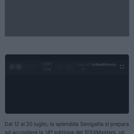
0:29 /
Ad
hub
Media
POWERED
1
/
4
1:20
BY
Dal 12 al 20 luglio, la splendida Senigallia si prepara
ad accogliere la 14ª edizione del 105XMasters, un