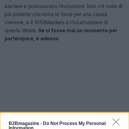
barriere e promuovono l’inclusione. Non c’è nulla di
più potente che unire le forze per una causa
comune, e il 105XMasters è l’incarnazione di
questo ideale.
Se ci fosse mai un momento per
partecipare, è adesso.
B2Bmagazine -
Do Not Process My Personal
Information