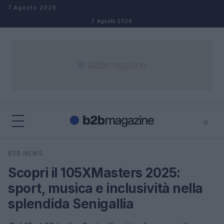
Salta al contenuto
7 Agosto 2026
7 Agosto 2026
⌕
×
⌕
B2B NEWS
Cerca
Scopri il 105XMasters 2025:
sport, musica e inclusività nella
splendida Senigallia