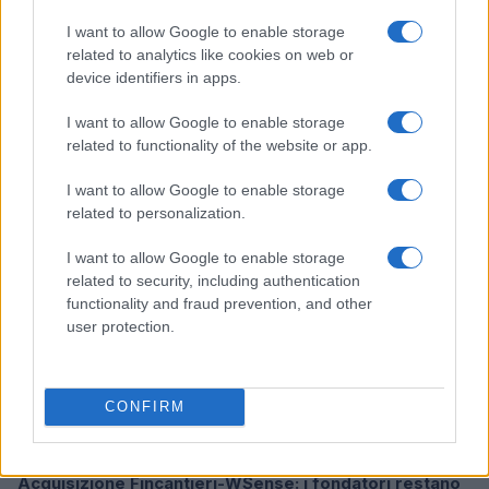
I want to allow Google to enable storage
related to analytics like cookies on web or
device identifiers in apps.
Ripensare le tecnologie umanitarie oltre i criteri dei
donatori
I want to allow Google to enable storage
Martina Marchesi · 10 Lug 2026
related to functionality of the website or app.
B2B NEWS
I want to allow Google to enable storage
related to personalization.
I want to allow Google to enable storage
related to security, including authentication
functionality and fraud prevention, and other
user protection.
CONFIRM
Acquisizione Fincantieri-WSense: i fondatori restano