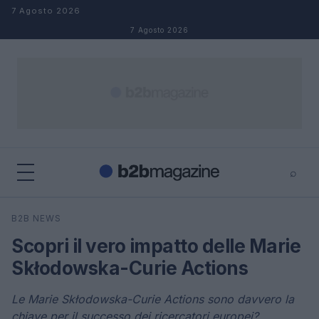
Salta al contenuto
7 Agosto 2026
7 Agosto 2026
⌕
×
⌕
B2B NEWS
Cerca
Scopri il vero impatto delle Marie
Skłodowska-Curie Actions
Le Marie Skłodowska-Curie Actions sono davvero la
chiave per il successo dei ricercatori europei?