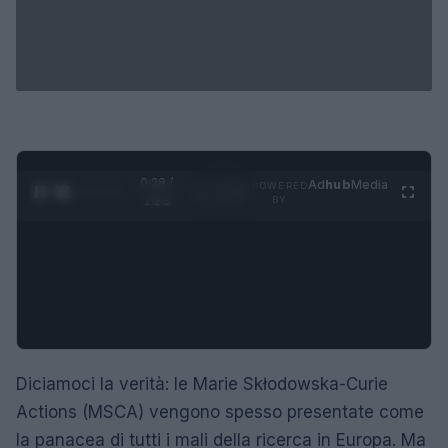
0:29 /
Ad
hub
Media
POWERED
1
/
4
1:23
BY
Diciamoci la verità: le Marie Skłodowska-Curie
Actions (MSCA) vengono spesso presentate come
la panacea di tutti i mali della ricerca in Europa. Ma