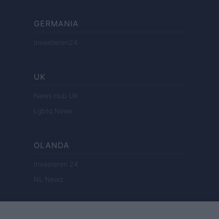
GERMANIA
Investieren24
UK
News Hub UK
Lgbtq News
OLANDA
Investeren 24
NL Newz