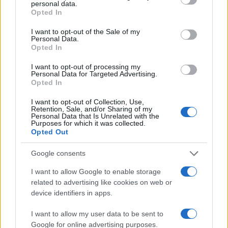
personal data.
grant or deny consent to Google and its third-party tags to
Opted In
use your data for below specified purposes in below Google
consent section.
I want to opt-out of the Sale of my
Personal Data.
Opted In
I want to opt-out of processing my
Personal Data for Targeted Advertising.
Opted In
I want to opt-out of Collection, Use,
Retention, Sale, and/or Sharing of my
Personal Data that Is Unrelated with the
Purposes for which it was collected.
Opted Out
Google consents
Continua a leggere
I want to allow Google to enable storage
related to advertising like cookies on web or
device identifiers in apps.
B2B NEWS
I want to allow my user data to be sent to
Google for online advertising purposes.