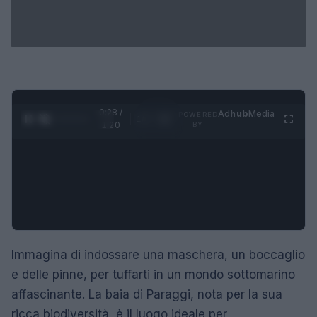
0:28 /
Ad
hub
Media
POWERED
1
/
4
1:20
BY
Immagina di indossare una maschera, un boccaglio
e delle pinne, per tuffarti in un mondo sottomarino
affascinante. La baia di Paraggi, nota per la sua
ricca biodiversità, è il luogo ideale per