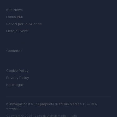
SEZIONI
b2b News
Focus PMI
Servizi per le Aziende
Fiere e Eventi
MAGAZINE
Contattaci
LEGALE
Cookie Policy
Privacy Policy
Note legali
b2bmagazine.it è una proprietà di AdHub Media S.r.l. — REA
2729933
Copyright © 2026 · Edito da AdHub Media — Italia