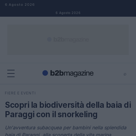
Salta al contenuto
6 Agosto 2026
6 Agosto 2026
⌕
×
⌕
FIERE E EVENTI
Cerca
Scopri la biodiversità della baia di
Paraggi con il snorkeling
Un'avventura subacquea per bambini nella splendida
baia di Paraggi, alla scoperta della vita marina.