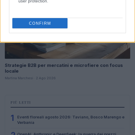
user protection.
CONFIRM
Strategie B2B per mercatini e microfiere con focus
locale
Martina Marchesi · 2 Ago 2026
PIÙ LETTI
1
Eventi floreali agosto 2026: Taviano, Bosco Marengo e
Verbania
OpenAI, Anthropic e DeepSeek: la guerra dei prezzi