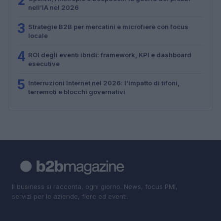
2
nell’IA nel 2026
3
Strategie B2B per mercatini e microfiere con focus
locale
4
ROI degli eventi ibridi: framework, KPI e dashboard
esecutive
5
Interruzioni Internet nel 2026: l’impatto di tifoni,
terremoti e blocchi governativi
Il business si racconta, ogni giorno. News, focus PMI,
servizi per le aziende, fiere ed eventi.