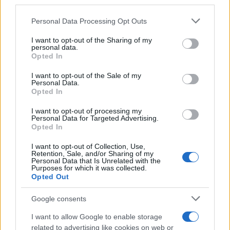
third parties.
Please note that this website/app uses one or more Google
Personal Data Processing Opt Outs
Continua a leggere
services and may gather and store information including but
not limited to your visit or usage behaviour. You may click to
I want to opt-out of the Sharing of my
personal data.
grant or deny consent to Google and its third-party tags to
FIERE E EVENTI
Opted In
use your data for below specified purposes in below Google
consent section.
I want to opt-out of the Sale of my
Personal Data.
Opted In
I want to opt-out of processing my
Personal Data for Targeted Advertising.
Opted In
I want to opt-out of Collection, Use,
Retention, Sale, and/or Sharing of my
Personal Data that Is Unrelated with the
Purposes for which it was collected.
Opted Out
Eventi floreali agosto 2026: Taviano, Bosco Marengo
Google consents
e Verbania
I want to allow Google to enable storage
Andrea Innocenti · 4 Ago 2026
related to advertising like cookies on web or