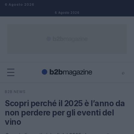
Salta al contenuto
6 Agosto 2026
6 Agosto 2026
⌕
×
⌕
B2B NEWS
Cerca
Scopri perché il 2025 è l’anno da
non perdere per gli eventi del
vino