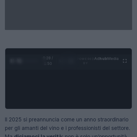
0:29 /
Ad
hub
Media
POWERED
1
/
4
1:50
BY
Il 2025 si preannuncia come un anno straordinario
per gli amanti del vino e i professionisti del settore.
Ma
diciamoci la verità:
non è solo un’opportunità