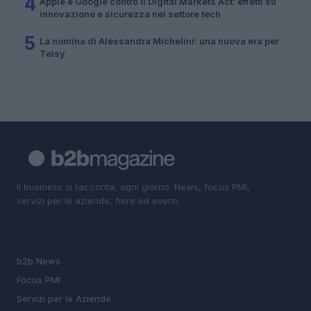
4
Apple e Google contro il Digital Markets Act: effetti su
innovazione e sicurezza nel settore tech
5
La nomina di Alessandra Michelini: una nuova era per
Telsy
Il business si racconta, ogni giorno. News, focus PMI,
servizi per le aziende, fiere ed eventi.
SEZIONI
b2b News
Focus PMI
Servizi per le Aziende