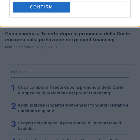
CONFIRM
Cosa cambia a Trieste dopo la pronuncia della Corte
europea sulla prelazione nei project financing
Martina Marchesi · 5 Lug 2026
PIÙ LETTI
1
Cosa cambia a Trieste dopo la pronuncia della Corte
europea sulla prelazione nei project financing
2
Acquisizione Fincantieri-WSense: i fondatori restano e
rimettono capitale
3
Scopri Lacta Innova: il programma di innovazione di
Lactalis