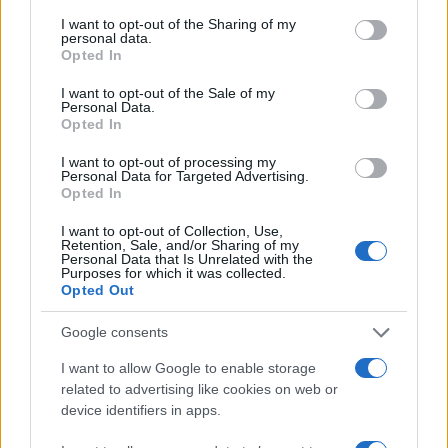
services and may gather and store information including but
not limited to your visit or usage behaviour. You may click to
I want to opt-out of the Sharing of my
personal data.
grant or deny consent to Google and its third-party tags to
Opted In
use your data for below specified purposes in below Google
consent section.
I want to opt-out of the Sale of my
Personal Data.
Opted In
I want to opt-out of processing my
Personal Data for Targeted Advertising.
Opted In
I want to opt-out of Collection, Use,
Retention, Sale, and/or Sharing of my
Personal Data that Is Unrelated with the
Ripensare le tecnologie umanitarie oltre i criteri dei
Purposes for which it was collected.
Opted Out
donatori
Martina Marchesi · 10 Lug 2026
Google consents
B2B NEWS
I want to allow Google to enable storage
related to advertising like cookies on web or
device identifiers in apps.