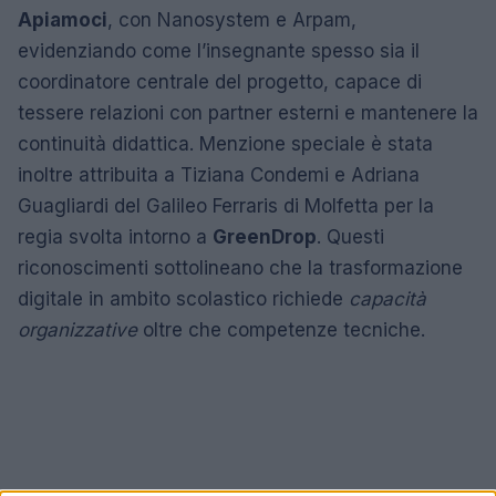
Apiamoci
, con Nanosystem e Arpam,
evidenziando come l’insegnante spesso sia il
coordinatore centrale del progetto, capace di
tessere relazioni con partner esterni e mantenere la
continuità didattica. Menzione speciale è stata
inoltre attribuita a Tiziana Condemi e Adriana
Guagliardi del Galileo Ferraris di Molfetta per la
regia svolta intorno a
GreenDrop
. Questi
riconoscimenti sottolineano che la trasformazione
digitale in ambito scolastico richiede
capacità
organizzative
oltre che competenze tecniche.