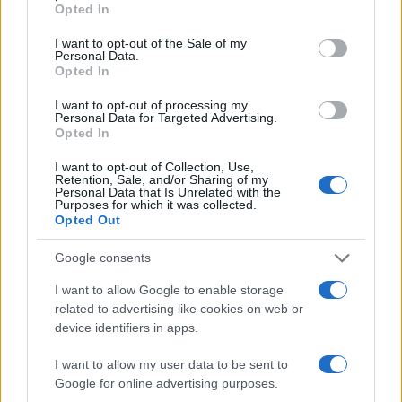
Opted In
use your data for below specified purposes in below Google
consent section.
I want to opt-out of the Sale of my
Personal Data.
AUTORE
Opted In
Massimiliano Cardinale
I want to opt-out of processing my
Massimiliano Cardinale di Catania iniziò
Personal Data for Targeted Advertising.
condividendo una ricetta di famiglia durante
Opted In
una sagra di paese, attirando una comunità di
follower: quel gesto lo spinse in redazione
I want to opt-out of Collection, Use,
Retention, Sale, and/or Sharing of my
con tono informale. Propone contenuti social
Personal Data that Is Unrelated with the
e porta appunti con nomi di produttori locali e
Purposes for which it was collected.
mosse di cucina.
Opted Out
Google consents
I want to allow Google to enable storage
related to advertising like cookies on web or
device identifiers in apps.
I want to allow my user data to be sent to
Google for online advertising purposes.