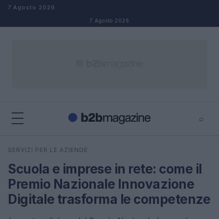
Salta al contenuto
7 Agosto 2026
7 Agosto 2026
⌕
×
⌕
SERVIZI PER LE AZIENDE
Cerca
Scuola e imprese in rete: come il
Premio Nazionale Innovazione
Digitale trasforma le competenze