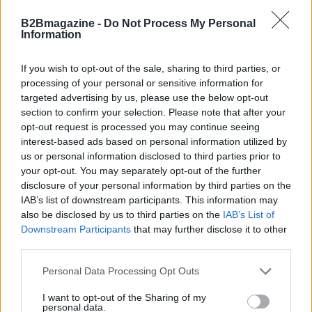
B2Bmagazine -
Do Not Process My Personal
Information
If you wish to opt-out of the sale, sharing to third parties, or
processing of your personal or sensitive information for
targeted advertising by us, please use the below opt-out
section to confirm your selection. Please note that after your
opt-out request is processed you may continue seeing
interest-based ads based on personal information utilized by
us or personal information disclosed to third parties prior to
Infine, il Premio si conferma anche come
your opt-out. You may separately opt-out of the further
laboratorio di policy: laddove esistono reti stabili tra
disclosure of your personal information by third parties on the
IAB’s list of downstream participants. This information may
scuole, imprese e territorio i risultati migliori
also be disclosed by us to third parties on the
IAB’s List of
emergono con continuità. Per tradurre queste
Downstream Participants
that may further disclose it to other
esperienze in pratiche diffuse servono condizioni
third parties.
strutturali, riconoscimento del lavoro docente e
Please note that this website/app uses one or more Google
Personal Data Processing Opt Outs
continuità nelle collaborazioni. Le iscrizioni alla
services and may gather and store information including but
not limited to your visit or usage behaviour. You may click to
I want to opt-out of the Sharing of my
settima edizione si apriranno nell’autunno 2026.
personal data.
grant or deny consent to Google and its third-party tags to