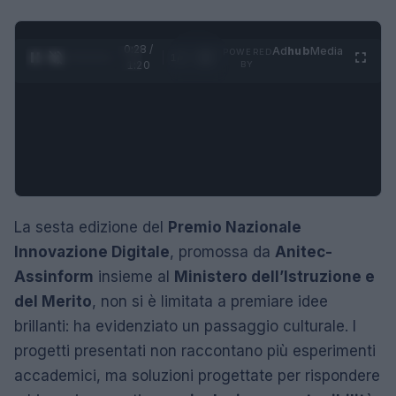
0:29 /
Ad
hub
Media
POWERED
1
/
4
1:20
BY
La sesta edizione del
Premio Nazionale
Innovazione Digitale
, promossa da
Anitec-
Assinform
insieme al
Ministero dell’Istruzione e
del Merito
, non si è limitata a premiare idee
brillanti: ha evidenziato un passaggio culturale. I
progetti presentati non raccontano più esperimenti
accademici, ma soluzioni progettate per rispondere