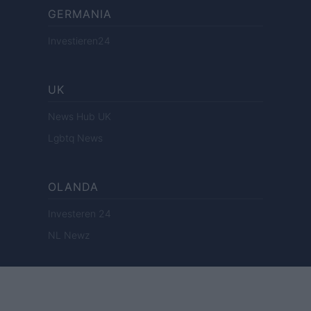
GERMANIA
Investieren24
UK
News Hub UK
Lgbtq News
OLANDA
Investeren 24
NL Newz