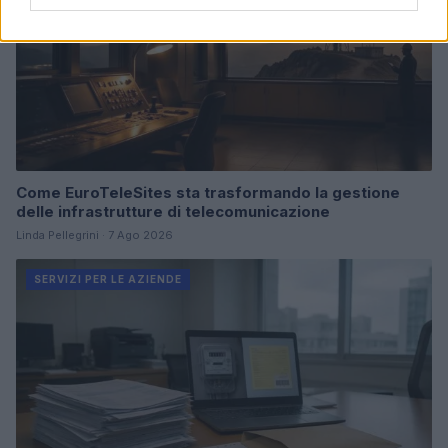
Come EuroTeleSites sta trasformando la gestione
delle infrastrutture di telecomunicazione
Linda Pellegrini · 7 Ago 2026
SERVIZI PER LE AZIENDE