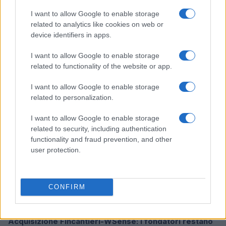
I want to allow Google to enable storage
related to analytics like cookies on web or
device identifiers in apps.
Ripensare le tecnologie umanitarie oltre i criteri dei
donatori
I want to allow Google to enable storage
Martina Marchesi · 10 Lug 2026
related to functionality of the website or app.
B2B NEWS
I want to allow Google to enable storage
related to personalization.
I want to allow Google to enable storage
related to security, including authentication
functionality and fraud prevention, and other
user protection.
CONFIRM
Acquisizione Fincantieri-WSense: i fondatori restano