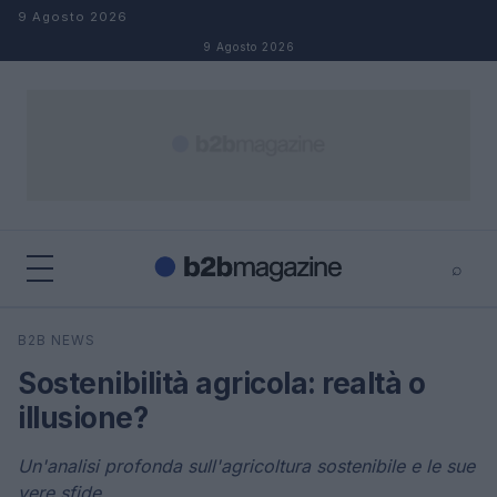
Salta al contenuto
9 Agosto 2026
9 Agosto 2026
⌕
×
⌕
B2B NEWS
Cerca
Sostenibilità agricola: realtà o
illusione?
Un'analisi profonda sull'agricoltura sostenibile e le sue
vere sfide.