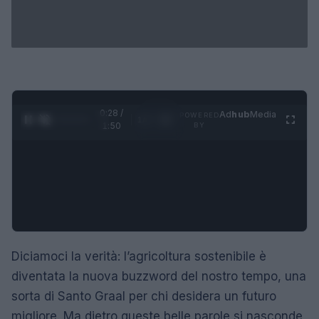
0:29 /
Ad
hub
Media
POWERED
1
/
4
1:50
BY
Diciamoci la verità: l’agricoltura sostenibile è
diventata la nuova buzzword del nostro tempo, una
sorta di Santo Graal per chi desidera un futuro
migliore. Ma dietro queste belle parole si nasconde