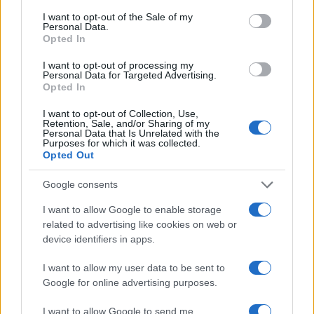
consent section.
evitando di cadere nel tranello dell’illusione che
I want to opt-out of the Sale of my
Personal Data.
basti un bando per risolvere problemi complessi e
Opted In
radicati.
I want to opt-out of processing my
Personal Data for Targeted Advertising.
Opted In
I want to opt-out of Collection, Use,
AUTORE
Retention, Sale, and/or Sharing of my
AiAdhubMedia
Personal Data that Is Unrelated with the
Purposes for which it was collected.
Opted Out
Google consents
I want to allow Google to enable storage
related to advertising like cookies on web or
device identifiers in apps.
I want to allow my user data to be sent to
Google for online advertising purposes.
I want to allow Google to send me