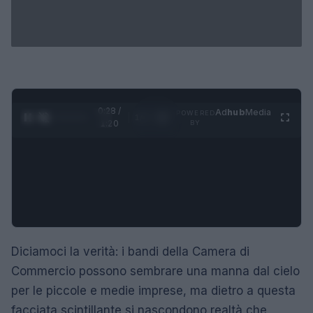
0:29 /
Ad
hub
Media
POWERED
1
/
4
1:20
BY
Diciamoci la verità: i bandi della Camera di
Commercio possono sembrare una manna dal cielo
per le piccole e medie imprese, ma dietro a questa
facciata scintillante si nascondono realtà che