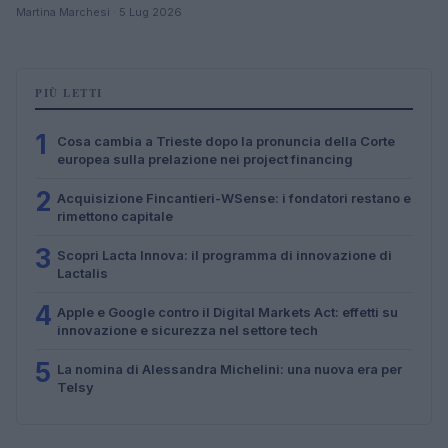
Martina Marchesi · 5 Lug 2026
PIÙ LETTI
1
Cosa cambia a Trieste dopo la pronuncia della Corte
europea sulla prelazione nei project financing
2
Acquisizione Fincantieri-WSense: i fondatori restano e
rimettono capitale
3
Scopri Lacta Innova: il programma di innovazione di
Lactalis
4
Apple e Google contro il Digital Markets Act: effetti su
innovazione e sicurezza nel settore tech
5
La nomina di Alessandra Michelini: una nuova era per
Telsy