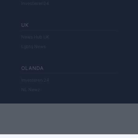
Investieren24
UK
News Hub UK
Lgbtq News
OLANDA
Investeren 24
NL Newz