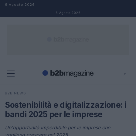
Salta al contenuto
6 Agosto 2026
6 Agosto 2026
⌕
×
⌕
B2B NEWS
Cerca
Sostenibilità e digitalizzazione: i
bandi 2025 per le imprese
Un'opportunità imperdibile per le imprese che
vogliono crescere nel 2025.