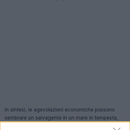
In sintesi, le agevolazioni economiche possono
sembrare un salvagente in un mare in tempesta,
ma senza una visione strategica e una solida