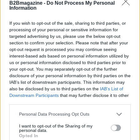
B2Bmagazine -
Do Not Process My Personal
preparazione, le imprese rischiano di affogare
Information
piuttosto che navigare verso acque più tranquille.
If you wish to opt-out of the sale, sharing to third parties, or
Conclusione: un invito al pensiero
processing of your personal or sensitive information for
targeted advertising by us, please use the below opt-out
critico
section to confirm your selection. Please note that after your
opt-out request is processed you may continue seeing
In conclusione, è fondamentale che le imprese non
interest-based ads based on personal information utilized by
si facciano abbagliare dalla sirena dei bandi, ma
us or personal information disclosed to third parties prior to
sviluppino un pensiero critico riguardo alle reali
your opt-out. You may separately opt-out of the further
disclosure of your personal information by third parties on the
opportunità che questi possono offrire.
IAB’s list of downstream participants. This information may
L’innovazione, la sostenibilità e
also be disclosed by us to third parties on the
IAB’s List of
l’internazionalizzazione sono obiettivi nobili, ma
Downstream Participants
that may further disclose it to other
third parties.
richiedono un approccio pragmatico e ben
pianificato. Le aziende devono essere pronte a
Please note that this website/app uses one or more Google
Personal Data Processing Opt Outs
services and may gather and store information including but
investire in tempo, risorse e, soprattutto, in
not limited to your visit or usage behaviour. You may click to
I want to opt-out of the Sharing of my
consapevolezza strategica. Solo così potranno
personal data.
grant or deny consent to Google and its third-party tags to
Opted In
realmente trarre vantaggio da queste iniziative,
use your data for below specified purposes in below Google