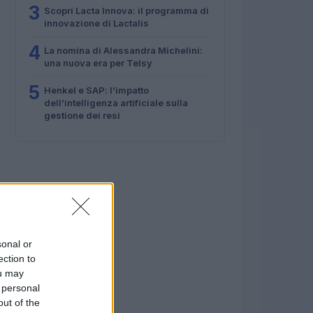
3
Scopri Lacta Innova: il programma di
innovazione di Lactalis
4
La nomina di Alessandra Michelini:
una nuova era per Telsy
5
Henkel e SAP: l’impatto
dell’intelligenza artificiale sulla
gestione dei resi
sonal or
ection to
ou may
 personal
out of the