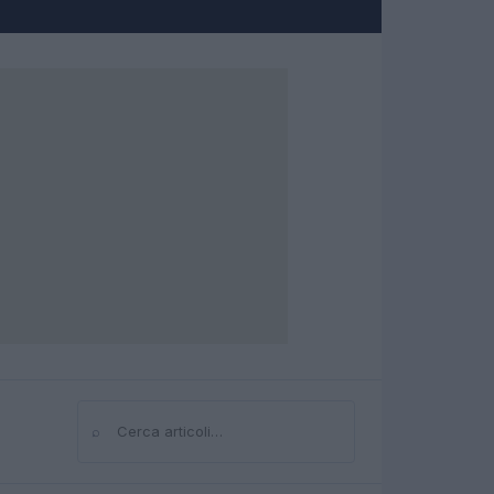
⌕
Cerca