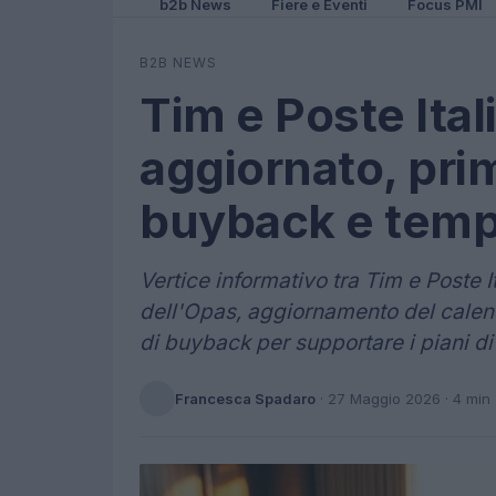
b2b News
Fiere e Eventi
Focus PMI
B2B NEWS
Tim e Poste Ital
aggiornato, pri
buyback e tempi
Vertice informativo tra Tim e Poste 
dell'Opas, aggiornamento del calend
di buyback per supportare i piani d
Francesca Spadaro
·
27 Maggio 2026
· 4 min