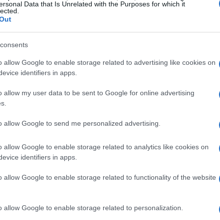
ersonal Data that Is Unrelated with the Purposes for which it
lected.
re Delegato di Poste Italiane,
Matteo Del
Out
o cui la chiusura dell’
Opas
è attesa entro il
 confermando così la timeline generale condivisa
consents
o allow Google to enable storage related to advertising like cookies on
evice identifiers in apps.
ario finanziario
o allow my user data to be sent to Google for online advertising
s.
 presieduto da
Alberta Figari
e guidato dall’AD
to allow Google to send me personalized advertising.
 modifica del calendario finanziario: la riunione
iugno 2026 e della relazione semestrale è stata
o allow Google to enable storage related to analytics like cookies on
duta sarà approvato il
piano industriale in
evice identifiers in apps.
erence call di presentazione agli analisti è
o allow Google to enable storage related to functionality of the website
e 11:00. Si tratta quindi di un riallineamento
ione strutturata verso il mercato.
o allow Google to enable storage related to personalization.