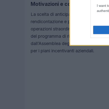
Motivazioni e conseguenze ope
I want t
authenti
La scelta di anticipare la data di appro
rendicontazione e piano strategico, el
operazioni straordinarie. Il Consiglio h
del programma di riacquisto azioni, coe
dall’Assemblea degli Azionisti, al fine d
per i piani incentivanti aziendali.