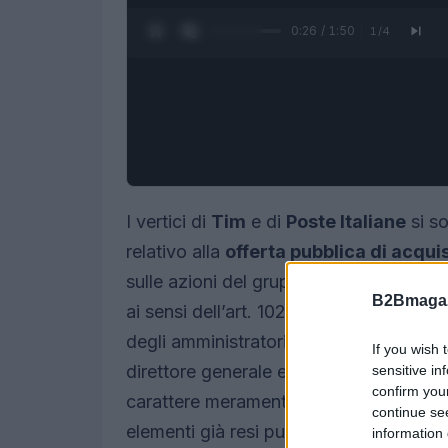
0:27 / 1:50
1
/
4
I vertici di
Tim
e di
Poste Italiane
si so
relativo alla
offerta pubblica di acqui
sulle azioni del gruppo tlc, comunicata
B2Bmagaz
ai sensi dell’art. 102 del D.Lgs. 24 feb
degli amministratori e dei sindaci di
Ti
If you wish 
direttore generale e al Chief financial o
sensitive in
confirm you
carattere meramente informativo e non h
continue se
elementi già resi pubblici.
information 