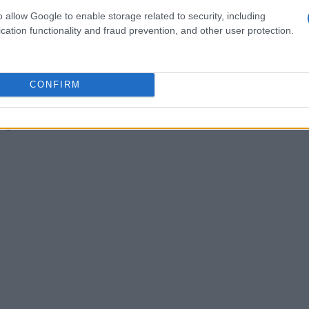
rative
o allow Google to enable storage related to security, including
cation functionality and fraud prevention, and other user protection.
vazione riflette l’esigenza di sincronizzare
emento utile in una fase che comprende l’Opas e
a inoltre deliberato l’avvio di un primo segmento
CONFIRM
rente con le autorizzazioni conferite
i garantire strumenti di remunerazione e stabilità