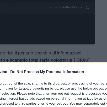
Ad
hub
Media
POWERED BY
no riuniti per uno scambio di informazioni
sto e scambio totalitaria volontaria
(
OPAS
)
 il 22 marzo. L’assemblea informativa si è svolta
ine -
Do Not Process My Personal Information
braio 1998, n. 58 e ha visto la partecipazione
m
insieme all’amministratore delegato, al
to opt-out of the sale, sharing to third parties, or processing of your per
fficer di
Poste Italiane
. L’incontro aveva
formation for targeted advertising by us, please use the below opt-out s
r selection. Please note that after your opt-out request is processed y
a introdotto dati riservati, ma ha ribadito
eing interest-based ads based on personal information utilized by us or
disclosed to third parties prior to your opt-out. You may separately opt-