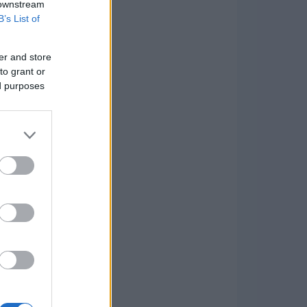
 downstream
B’s List of
er and store
to grant or
ed purposes