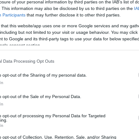
losure of your personal information by third parties on the IAB’s list of
. This information may also be disclosed by us to third parties on the
IA
Participants
that may further disclose it to other third parties.
 that this website/app uses one or more Google services and may gath
including but not limited to your visit or usage behaviour. You may click 
 to Google and its third-party tags to use your data for below specifi
ogle consent section.
l Data Processing Opt Outs
o opt-out of the Sharing of my personal data.
In
o opt-out of the Sale of my Personal Data.
In
to opt-out of processing my Personal Data for Targeted
ing.
In
rnito quanto già noto al mercato, illustrando
o opt-out of Collection, Use, Retention, Sale, and/or Sharing
in altre parole niente di nuovo oltre quanto