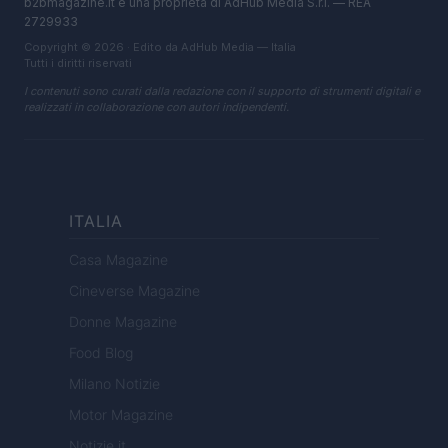
b2bmagazine.it è una proprietà di AdHub Media S.r.l. — REA
2729933
Copyright © 2026 · Edito da AdHub Media — Italia
Tutti i diritti riservati
I contenuti sono curati dalla redazione con il supporto di strumenti digitali e
realizzati in collaborazione con autori indipendenti.
ITALIA
Casa Magazine
Cineverse Magazine
Donne Magazine
Food Blog
Milano Notizie
Motor Magazine
Notizie.it