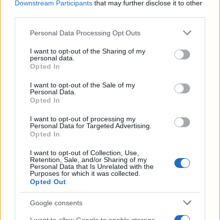
Downstream Participants
that may further disclose it to other
della progettazione di rete.
third parties.
In sintesi, sebbene il traffico AI non abbia ancora
Please note that this website/app uses one or more Google
Personal Data Processing Opt Outs
dominato i volumi totali di Internet, la sua natura
services and may gather and store information including but
not limited to your visit or usage behaviour. You may click to
I want to opt-out of the Sharing of my
sta già riscrivendo le regole per chi progetta,
personal data.
grant or deny consent to Google and its third-party tags to
Opted In
gestisce e usa le reti. Comprendere queste
use your data for below specified purposes in below Google
caratteristiche e adottare soluzioni mirate è oggi
consent section.
I want to opt-out of the Sale of my
Personal Data.
essenziale per mantenere prestazioni, costo-
Opted In
efficacia e sicurezza nell’era dell’AI.
I want to opt-out of processing my
Personal Data for Targeted Advertising.
Opted In
AUTORE
I want to opt-out of Collection, Use,
Retention, Sale, and/or Sharing of my
Edoardo Marchesi
Personal Data that Is Unrelated with the
Purposes for which it was collected.
Edoardo Marchesi, voce delle notizie di
Opted Out
Palermo, ricorda la notte in cui seguì il corteo
in via Maqueda e decise di chiedere carte e
Google consents
nomi: da allora predilige verifiche sul campo.
In redazione guida l’agenda delle emergenze