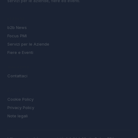
servizi per le aziende, fiere ed eventi.
SEZIONI
b2b News
Focus PMI
Servizi per le Aziende
Fiere e Eventi
MAGAZINE
Contattaci
LEGALE
Cookie Policy
Privacy Policy
Note legali