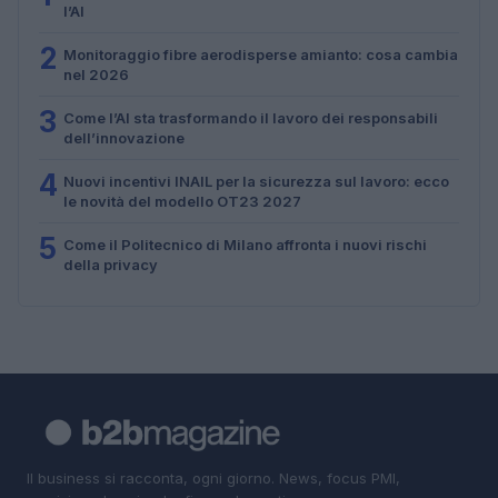
l’AI
2
Monitoraggio fibre aerodisperse amianto: cosa cambia
nel 2026
3
Come l’AI sta trasformando il lavoro dei responsabili
dell’innovazione
4
Nuovi incentivi INAIL per la sicurezza sul lavoro: ecco
le novità del modello OT23 2027
5
Come il Politecnico di Milano affronta i nuovi rischi
della privacy
Il business si racconta, ogni giorno. News, focus PMI,