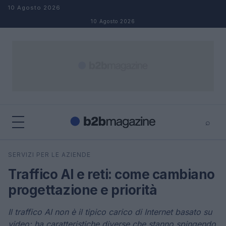
Salta al contenuto
10 Agosto 2026
10 Agosto 2026
⌕
×
⌕
SERVIZI PER LE AZIENDE
Cerca
Traffico AI e reti: come cambiano
progettazione e priorità
Il traffico AI non è il tipico carico di Internet basato su
video: ha caratteristiche diverse che stanno spingendo