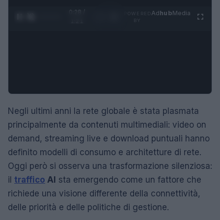
0:29 /
Ad
hub
Media
POWERED
1
/
4
1:21
BY
Negli ultimi anni la rete globale è stata plasmata
principalmente da contenuti multimediali: video on
demand, streaming live e download puntuali hanno
definito modelli di consumo e architetture di rete.
Oggi però si osserva una trasformazione silenziosa:
il
traffico
AI
sta emergendo come un fattore che
richiede una visione differente della connettività,
delle priorità e delle politiche di gestione.