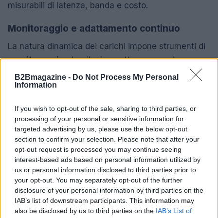
misurabili di latenza, banda e costo.
Monitoraggio e adattamento continuo
La natura dinamica dei carichi impone strumenti di
monitoraggio
che rilevino pattern, prevedano
congestioni e automatizzino azioni correttive.
B2Bmagazine -
Do Not Process My Personal
Information
L’adozione di policy dinamiche e sistemi di
orchestrazione permette di riallocare risorse in
If you wish to opt-out of the sale, sharing to third parties, or
tempo reale, garantendo resilienza e performance.
processing of your personal or sensitive information for
targeted advertising by us, please use the below opt-out
Sicurezza e governance dei dati
section to confirm your selection. Please note that after your
opt-out request is processed you may continue seeing
Infine, il traffico AI porta con sé questioni di
privacy
interest-based ads based on personal information utilized by
e governance: molti flussi contengono dati sensibili
us or personal information disclosed to third parties prior to
your opt-out. You may separately opt-out of the further
che viaggiano continuamente tra edge e cloud.
disclosure of your personal information by third parties on the
Proteggere i dati in transito e assicurare
IAB’s list of downstream participants. This information may
compliance normativa diventa parte integrante
also be disclosed by us to third parties on the
IAB’s List of