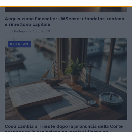
Acquisizione Fincantieri-WSense: i fondatori restano
e rimettono capitale
Linda Pellegrini · 7 Lug 2026
B2B NEWS
Cosa cambia a Trieste dopo la pronuncia della Corte
europea sulla prelazione nei project financing