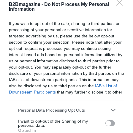
B2Bmagazine -
Do Not Process My Personal
Edoardo Vitali
Information
Edoardo Vitali ha coordinato la copertura
della ristrutturazione del mercato ittico di
If you wish to opt-out of the sale, sharing to third parties, or
Palermo, sostenendo la linea editoriale sulla
processing of your personal or sensitive information for
trasparenza fiscale. Capo redattore
targeted advertising by us, please use the below opt-out
economia, porta in redazione un tratto
section to confirm your selection. Please note that after your
pragmatico e un dettaglio personale:
opt-out request is processed you may continue seeing
conserva ancora taccuini degli incontri in Sala
interest-based ads based on personal information utilized by
delle Lapidi.
us or personal information disclosed to third parties prior to
your opt-out. You may separately opt-out of the further
disclosure of your personal information by third parties on the
IAB’s list of downstream participants. This information may
also be disclosed by us to third parties on the
IAB’s List of
Downstream Participants
that may further disclose it to other
third parties.
Please note that this website/app uses one or more Google
Personal Data Processing Opt Outs
services and may gather and store information including but
not limited to your visit or usage behaviour. You may click to
I want to opt-out of the Sharing of my
personal data.
grant or deny consent to Google and its third-party tags to
Opted In