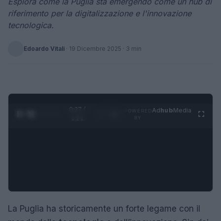
Esplora come la Puglia sta emergendo come un hub di
riferimento per la digitalizzazione e l'innovazione
tecnologica.
Edoardo Vitali
·
19 Dicembre 2025
· 3 min
0:28 /
Ad
hub
Media
POWERED
1
/
4
1:21
BY
La Puglia ha storicamente un forte legame con il