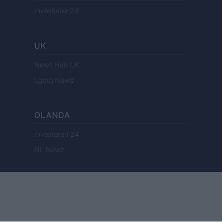
Investieren24
UK
News Hub UK
Lgbtq News
OLANDA
Investeren 24
NL Newz