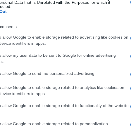
 Porto Vecchio, è sempre stato un simbolo di
ersonal Data that Is Unrelated with the Purposes for which it
lected.
i passati, le relazioni tra le diverse parti
Out
. Oggi, grazie a un cambiamento di prospettiva,
lità.
consents
o allow Google to enable storage related to advertising like cookies on
go costruttivo sia la chiave per sbloccare il
evice identifiers in apps.
o
è creare un ambiente in cui l’arte e la cultura
o allow my user data to be sent to Google for online advertising
 locale che i visitatori internazionali.
s.
to allow Google to send me personalized advertising.
o allow Google to enable storage related to analytics like cookies on
evice identifiers in apps.
o allow Google to enable storage related to functionality of the website
o allow Google to enable storage related to personalization.