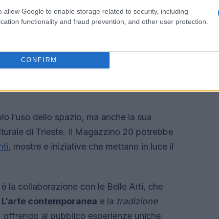
o allow Google to enable storage related to security, including
cation functionality and fraud prevention, and other user protection.
CONFIRM
olo l’uso dello spazio, ma anche la sua
turale di Trieste. Il Magazzino 20 potrebbe
nti
, mostre e iniziative che mettano in luce il
è la collaborazione con le Belle Arti, che
.
L’arte contemporanea
e la
tradizione
, offrendo al pubblico esperienze uniche.