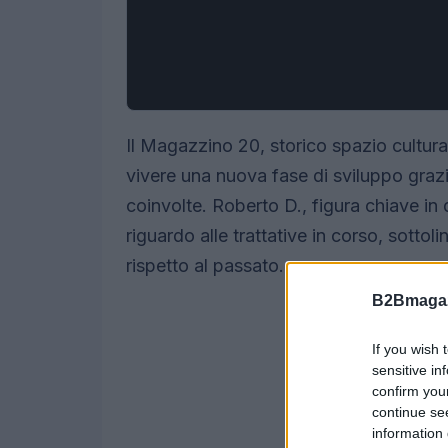
Il Magazzino 20, storico spazio cultura
vivere una nuova fase di sviluppo grazie
coinvolte. Roberto D., figura chiave i
riguardo alle trattative in corso, sotto
rispetto al passato.
B2Bmagaz
If you wish 
sensitive in
confirm you
continue se
information 