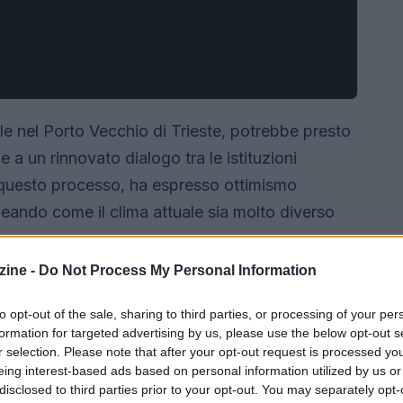
le nel Porto Vecchio di Trieste, potrebbe presto
 a un rinnovato dialogo tra le istituzioni
n questo processo, ha espresso ottimismo
lineando come il clima attuale sia molto diverso
ine -
Do Not Process My Personal Information
to opt-out of the sale, sharing to third parties, or processing of your per
formation for targeted advertising by us, please use the below opt-out s
r selection. Please note that after your opt-out request is processed y
eing interest-based ads based on personal information utilized by us or
disclosed to third parties prior to your opt-out. You may separately opt-