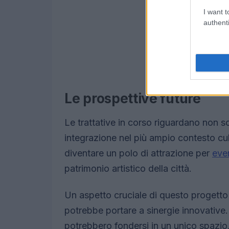
I want t
authenti
Le prospettive future
Le trattative in corso riguardano non s
integrazione nel più ampio contesto cul
diventare un polo di attrazione per
eve
patrimonio artistico della città.
Un aspetto cruciale di questo progetto 
potrebbe portare a sinergie innovative
potrebbero fondersi in un unico spazio