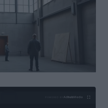
Ad
hub
Media
POWERED BY