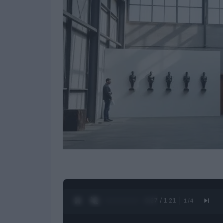
0:28 / 1:21
1
/
4