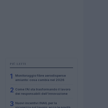
PIÙ LETTI
1
Monitoraggio fibre aerodisperse
amianto: cosa cambia nel 2026
2
Come l’AI sta trasformando il lavoro
dei responsabili dell’innovazione
3
Nuovi incentivi INAIL per la
sicurezza sul lavoro: ecco le novità