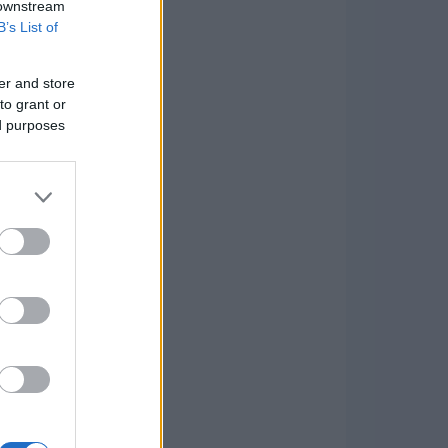
 downstream
B’s List of
er and store
to grant or
ed purposes