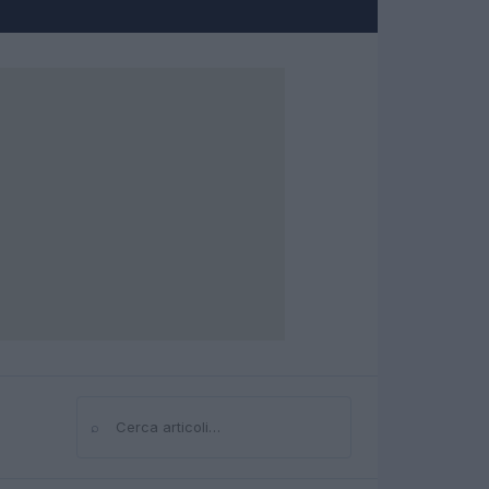
⌕
Cerca