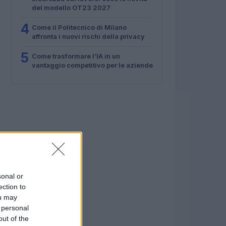
del modello OT23 2027
4
Come il Politecnico di Milano
affronta i nuovi rischi della privacy
5
Come trasformare l’IA in un
vantaggio competitivo per le aziende
sonal or
ection to
ou may
 personal
out of the