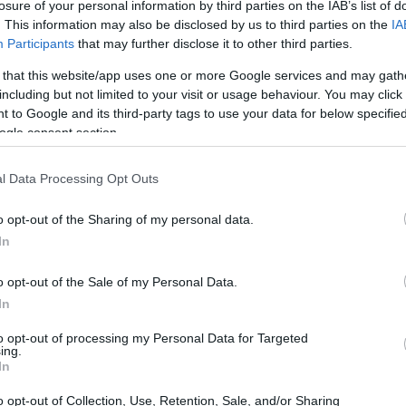
losure of your personal information by third parties on the IAB’s list of
. This information may also be disclosed by us to third parties on the
IA
Participants
that may further disclose it to other third parties.
 that this website/app uses one or more Google services and may gath
including but not limited to your visit or usage behaviour. You may click 
 to Google and its third-party tags to use your data for below specifi
ogle consent section.
l Data Processing Opt Outs
o opt-out of the Sharing of my personal data.
a, in particolare, sembra aver raggiunto un
In
ioni sono ora mature per trovare un accordo che
io, un tempo al centro di tensioni con i
o opt-out of the Sale of my Personal Data.
In
to opt-out of processing my Personal Data for Targeted
ing.
l Magazzino 20
In
o opt-out of Collection, Use, Retention, Sale, and/or Sharing