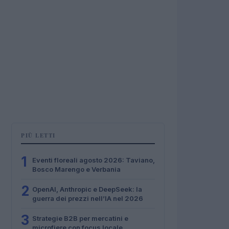
PIÙ LETTI
1
Eventi floreali agosto 2026: Taviano,
Bosco Marengo e Verbania
2
OpenAI, Anthropic e DeepSeek: la
guerra dei prezzi nell’IA nel 2026
3
Strategie B2B per mercatini e
microfiere con focus locale