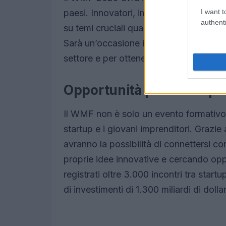
I want t
paesi. Innovatori, imprenditori e ricerc
authenti
su temi cruciali quali la sostenibilità, l
Sarà un’occasione imperdibile per appre
settore e per ottenere ispirazione per pr
Opportunità per startup e
Il WMF non è solo un evento formativo
startup e i giovani imprenditori. Grazie
avranno la possibilità di connettersi con
proprie idee innovative e cercando opp
registrati oltre 3.000 incontri tra start
di investimenti di 1.300 miliardi di dollar