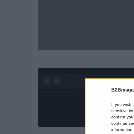
0:28 / 1:21
1
/
4
B2Bmagaz
If you wish 
sensitive in
confirm you
continue se
information 