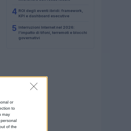
4
ROI degli eventi ibridi: framework,
KPI e dashboard esecutive
5
Interruzioni Internet nel 2026:
l’impatto di tifoni, terremoti e blocchi
governativi
sonal or
ection to
ou may
 personal
out of the