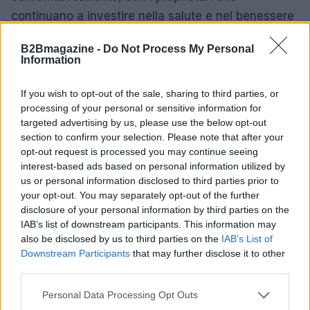
continuano a investire nella salute e nel benessere
dei loro animali. Questa attenzione rende Zoomark
B2Bmagazine -
Do Not Process My Personal
un evento fondamentale per chi opera nel settore.
Information
Analisi delle tendenze di consumo
If you wish to opt-out of the sale, sharing to third parties, or
processing of your personal or sensitive information for
In aggiunta, una nuova indagine condotta da
targeted advertising by us, please use the below opt-out
section to confirm your selection. Please note that after your
Nomisma fornirà una panoramica dettagliata sul
opt-out request is processed you may continue seeing
segmento degli accessori per animali. Questa
interest-based ads based on personal information utilized by
ricerca, in collaborazione con BolognaFiere, si
us or personal information disclosed to third parties prior to
your opt-out. You may separately opt-out of the further
propone di studiare i trend, le opinioni e le abitudini
disclosure of your personal information by third parties on the
di acquisto dei proprietari di animali domestici
IAB’s list of downstream participants. This information may
italiani, evidenziando l’importanza di questo
also be disclosed by us to third parties on the
IAB’s List of
Downstream Participants
that may further disclose it to other
segmento per il fatturato complessivo della pet
third parties.
industry.
Please note that this website/app uses one or more Google
Personal Data Processing Opt Outs
Conclusione aperta
services and may gather and store information including but