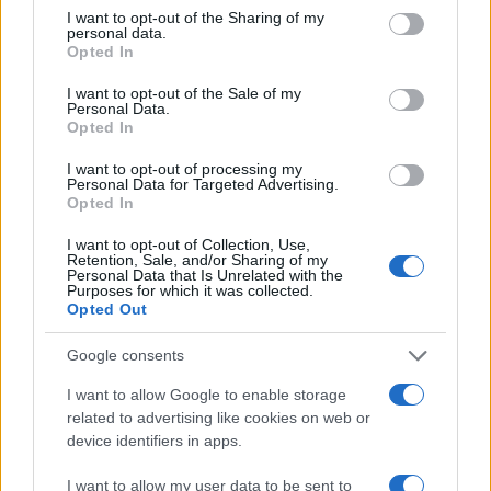
not limited to your visit or usage behaviour. You may click to
I want to opt-out of the Sharing of my
personal data.
In sintesi, Zoomark 2025 si preannuncia come un
grant or deny consent to Google and its third-party tags to
Opted In
use your data for below specified purposes in below Google
evento imperdibile per gli operatori del settore, un
consent section.
I want to opt-out of the Sale of my
luogo dove si intrecciano innovazione, business e
Personal Data.
tendenze future. Con un’attenzione particolare alla
Opted In
sostenibilità e all’evoluzione tecnologica, la fiera di
I want to opt-out of processing my
Personal Data for Targeted Advertising.
Bologna rappresenta un’opportunità unica per tutti
Opted In
coloro che operano nel mondo del pet.
I want to opt-out of Collection, Use,
Retention, Sale, and/or Sharing of my
Personal Data that Is Unrelated with the
Purposes for which it was collected.
Opted Out
AUTORE
AiAdhubMedia
Google consents
I want to allow Google to enable storage
related to advertising like cookies on web or
device identifiers in apps.
I want to allow my user data to be sent to