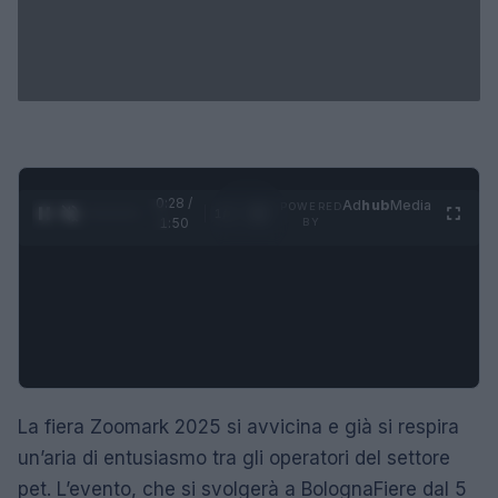
0:29 /
Ad
hub
Media
POWERED
1
/
4
1:50
BY
La fiera Zoomark 2025 si avvicina e già si respira
un’aria di entusiasmo tra gli operatori del settore
pet. L’evento, che si svolgerà a BolognaFiere dal 5