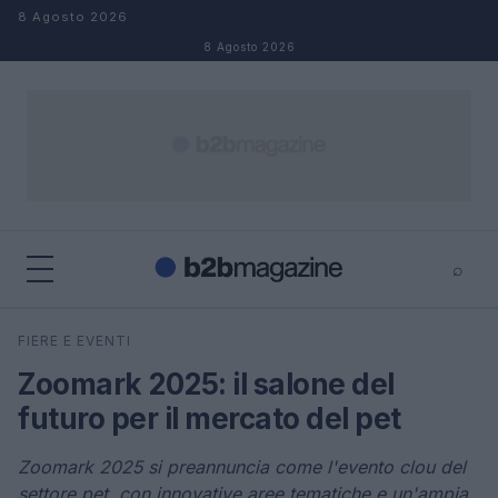
Salta al contenuto
8 Agosto 2026
8 Agosto 2026
⌕
×
⌕
FIERE E EVENTI
Cerca
Zoomark 2025: il salone del
futuro per il mercato del pet
Zoomark 2025 si preannuncia come l'evento clou del
settore pet, con innovative aree tematiche e un'ampia