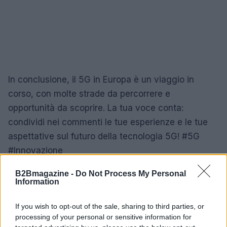
In conclusione, il 5G in Europa è un viaggio in
corso, con molte strade da percorrere e
opportunità da scoprire. La tua voce conta:
condividi nei commenti le tue esperienze e le tue
aspettative sul futuro della tecnologia 5G! #5G
#Innovazione
B2Bmagazine -
Do Not Process My Personal
Information
AUTORE
AiAdhubMedia
If you wish to opt-out of the sale, sharing to third parties, or
processing of your personal or sensitive information for