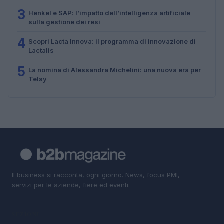
3
Henkel e SAP: l’impatto dell’intelligenza artificiale
sulla gestione dei resi
4
Scopri Lacta Innova: il programma di innovazione di
Lactalis
5
La nomina di Alessandra Michelini: una nuova era per
Telsy
Il business si racconta, ogni giorno. News, focus PMI,
servizi per le aziende, fiere ed eventi.
SEZIONI