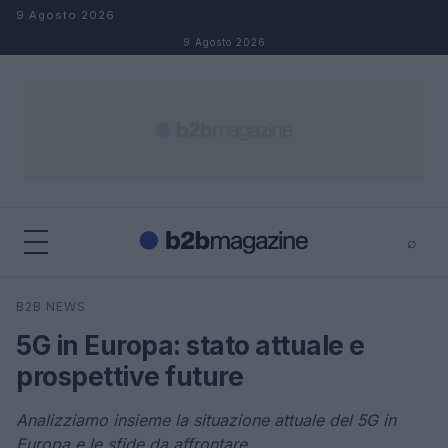
Salta al contenuto
9 Agosto 2026
9 Agosto 2026
⌕
×
⌕
B2B NEWS
Cerca
5G in Europa: stato attuale e
prospettive future
Analizziamo insieme la situazione attuale del 5G in
Europa e le sfide da affrontare.