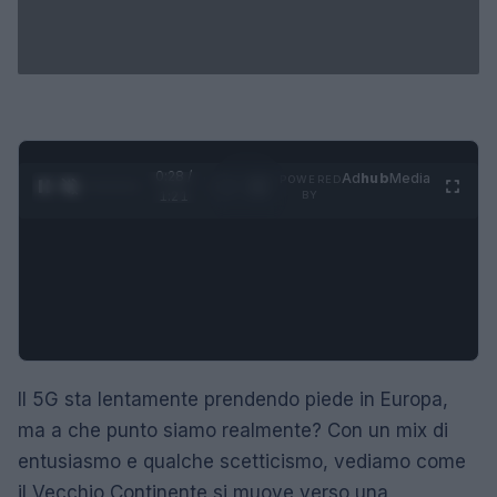
0:29 /
Ad
hub
Media
POWERED
1
/
4
1:21
BY
Il 5G sta lentamente prendendo piede in Europa,
ma a che punto siamo realmente? Con un mix di
entusiasmo e qualche scetticismo, vediamo come
il Vecchio Continente si muove verso una