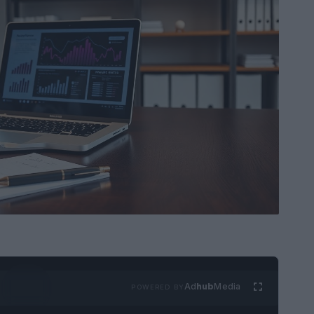
Ad
hub
Media
POWERED BY