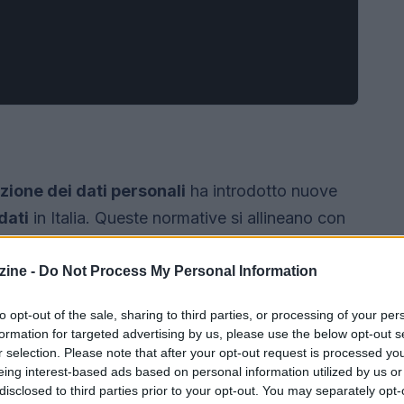
ezione dei dati personali
ha introdotto nuove
dati
in Italia. Queste normative si allineano con
rantire una maggiore trasparenza e sicurezza
te delle aziende.
ine -
Do Not Process My Personal Information
to opt-out of the sale, sharing to third parties, or processing of your per
formation for targeted advertising by us, please use the below opt-out s
r selection. Please note that after your opt-out request is processed y
eing interest-based ads based on personal information utilized by us or
disclosed to third parties prior to your opt-out. You may separately opt-