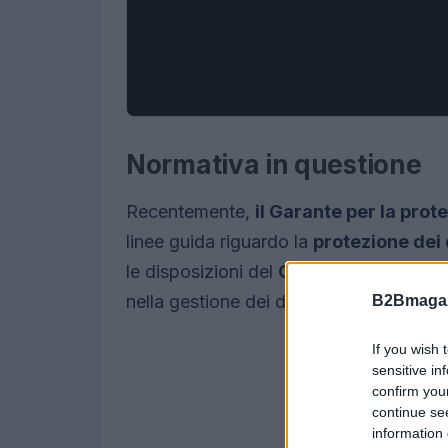
Normativa in questione
Recentemente,
il Garante per la prot
linee guida riguardo la
protezione dei 
le disposizioni del
GDPR
e mirano a ga
nella gestione dei dati personali da par
B2Bmagaz
If you wish 
sensitive in
confirm you
continue se
information 