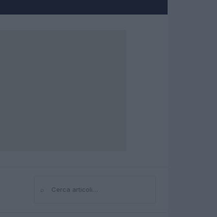
⌕
Cerca