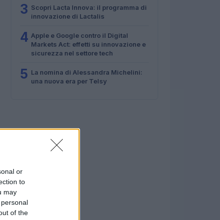
3
Scopri Lacta Innova: il programma di
innovazione di Lactalis
4
Apple e Google contro il Digital
Markets Act: effetti su innovazione e
sicurezza nel settore tech
5
La nomina di Alessandra Michelini:
una nuova era per Telsy
sonal or
ection to
ou may
 personal
out of the