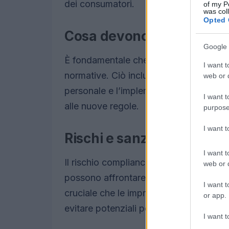
dei consumatori.
of my P
was col
Opted 
Cosa devono fare le azie
Google 
È fondamentale che le aziende prepari
I want t
normative. Ciò include la revisione delle
web or d
personale e l’implementazione di sistem
I want t
alle nuove regole.
purpose
I want 
Rischi e sanzioni possibili
I want t
Il rischio compliance è reale: le azien
web or d
possono affrontare sanzioni significati
I want t
cruciale che le imprese comprendano l’
or app.
evitare potenziali penalità.
I want t