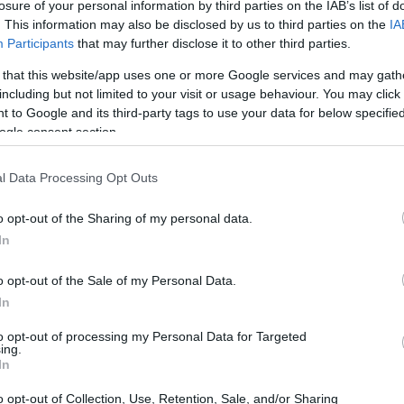
losure of your personal information by third parties on the IAB’s list of
. This information may also be disclosed by us to third parties on the
IA
Participants
that may further disclose it to other third parties.
 that this website/app uses one or more Google services and may gath
including but not limited to your visit or usage behaviour. You may click 
 to Google and its third-party tags to use your data for below specifi
ogle consent section.
l Data Processing Opt Outs
o opt-out of the Sharing of my personal data.
In
zioni pratiche
o opt-out of the Sale of my Personal Data.
disposizioni richiedono un rafforzamento delle
In
sono quindi spinte a rivedere le proprie politiche
to opt-out of processing my Personal Data for Targeted
ing.
atiche sono significative, poiché le aziende
In
per garantire la compliance e proteggere i dati
o opt-out of Collection, Use, Retention, Sale, and/or Sharing