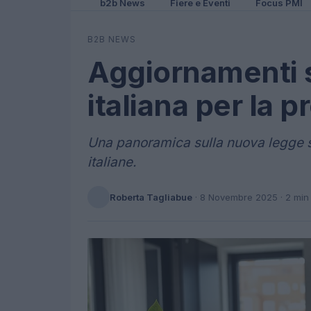
b2b News
Fiere e Eventi
Focus PMI
B2B NEWS
Aggiornamenti s
italiana per la p
Una panoramica sulla nuova legge su
italiane.
Roberta Tagliabue
·
8 Novembre 2025
· 2 min