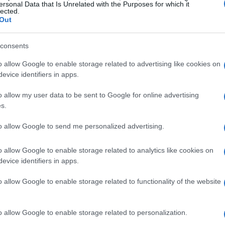
ersonal Data that Is Unrelated with the Purposes for which it
lected.
Out
nde
consents
no un piano di adeguamento alle nuove
o allow Google to enable storage related to advertising like cookies on
 attuali politiche di privacy, la formazione del
evice identifiers in apps.
i di monitoraggio per assicurare la conformità
o allow my user data to be sent to Google for online advertising
s.
to allow Google to send me personalized advertising.
o allow Google to enable storage related to analytics like cookies on
de che non si adeguano alle nuove normative
evice identifiers in apps.
ve, fino al 4% del fatturato annuo globale. È
o allow Google to enable storage related to functionality of the website
importanza di una corretta gestione dei dati per
o allow Google to enable storage related to personalization.