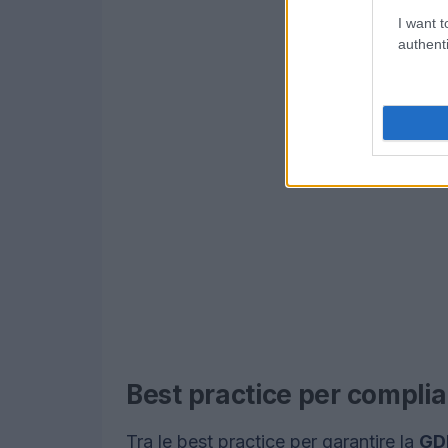
I want t
authenti
Best practice per compli
Tra le best practice per garantire la
GD