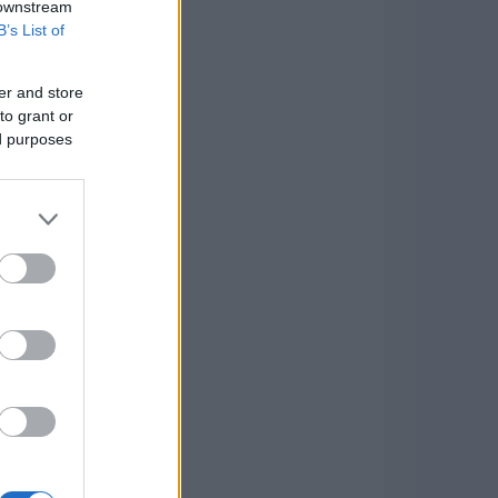
 downstream
B’s List of
er and store
to grant or
ed purposes