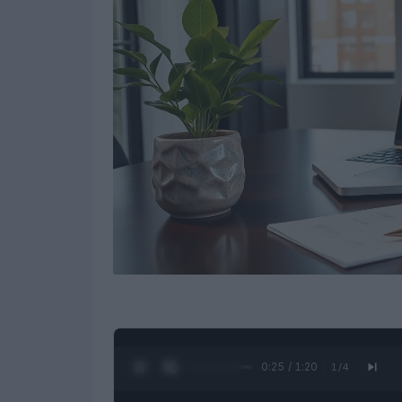
0:27 / 1:20
1
/
4