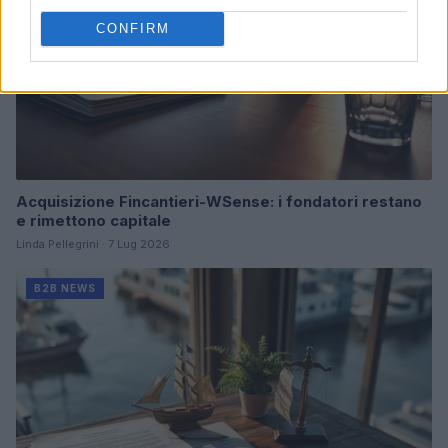
CONFIRM
Acquisizione Fincantieri-WSense: i fondatori restano
e rimettono capitale
Linda Pellegrini · 7 Lug 2026
B2B NEWS