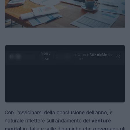
0:29 /
Ad
hub
Media
POWERED
1
/
4
1:50
BY
Con l’avvicinarsi della conclusione dell’anno, è
naturale riflettere sull’andamento del
venture
capital
in Italia e sulle dinamiche che governano gli