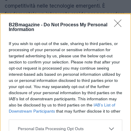
competitività nelle tecnologie emergenti. È
fondamentale un intervento rapido per non perdere
terreno rispetto ad altri mercati.
B2Bmagazine -
Do Not Process My Personal
Information
If you wish to opt-out of the sale, sharing to third parties, or
AUTORE
processing of your personal or sensitive information for
Susanna Cardinale
targeted advertising by us, please use the below opt-out
Susanna Cardinale ha ritrovato una serie di
section to confirm your selection. Please note that after your
lettere d'epoca nel fondo parrocchiale di
opt-out request is processed you may continue seeing
Verona, fonte di un approfondimento sulla
interest-based ads based on personal information utilized by
memoria cittadina; è collaboratrice storica che
us or personal information disclosed to third parties prior to
redige dossier e guide tematiche. Ha studi
your opt-out. You may separately opt-out of the further
letteratura e partecipa a letture pubbliche
disclosure of your personal information by third parties on the
nelle librerie veronesi.
IAB’s list of downstream participants. This information may
also be disclosed by us to third parties on the
IAB’s List of
Downstream Participants
that may further disclose it to other
third parties.
Please note that this website/app uses one or more Google
Personal Data Processing Opt Outs