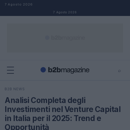
Salta al contenuto
7 Agosto 2026
7 Agosto 2026
⌕
×
⌕
B2B NEWS
Cerca
Analisi Completa degli
Investimenti nel Venture Capital
in Italia per il 2025: Trend e
Opportunità