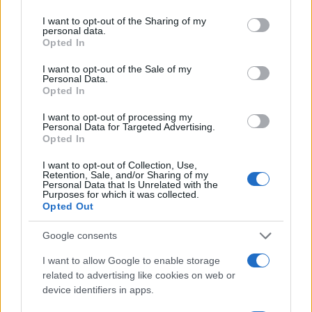
services and may gather and store information including but
not limited to your visit or usage behaviour. You may click to
I want to opt-out of the Sharing of my
personal data.
grant or deny consent to Google and its third-party tags to
Opted In
use your data for below specified purposes in below Google
consent section.
I want to opt-out of the Sale of my
Personal Data.
Opted In
I want to opt-out of processing my
Personal Data for Targeted Advertising.
Opted In
I want to opt-out of Collection, Use,
Retention, Sale, and/or Sharing of my
Personal Data that Is Unrelated with the
Purposes for which it was collected.
Opted Out
Google consents
I want to allow Google to enable storage
related to advertising like cookies on web or
Continua a leggere
device identifiers in apps.