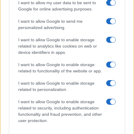
B2B NEWS
I want to allow my user data to be sent to
Google for online advertising purposes.
I want to allow Google to send me
personalized advertising.
I want to allow Google to enable storage
related to analytics like cookies on web or
device identifiers in apps.
I want to allow Google to enable storage
related to functionality of the website or app.
I want to allow Google to enable storage
Ripensare le tecnologie umanitarie oltre i criteri dei
related to personalization.
donatori
Martina Marchesi · 10 Lug 2026
I want to allow Google to enable storage
related to security, including authentication
B2B NEWS
functionality and fraud prevention, and other
user protection.