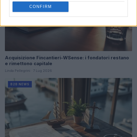
CONFIRM
Acquisizione Fincantieri-WSense: i fondatori restano
e rimettono capitale
Linda Pellegrini · 7 Lug 2026
B2B NEWS