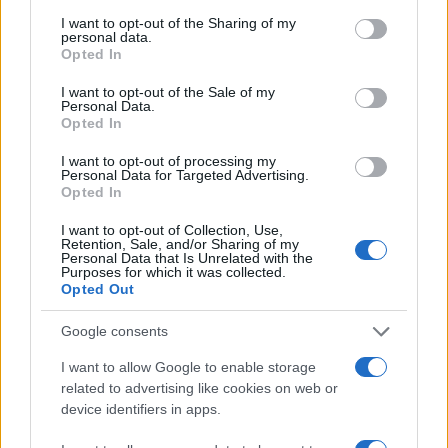
services and may gather and store information including but
not limited to your visit or usage behaviour. You may click to
I want to opt-out of the Sharing of my
personal data.
grant or deny consent to Google and its third-party tags to
Opted In
use your data for below specified purposes in below Google
consent section.
I want to opt-out of the Sale of my
Personal Data.
Opted In
I want to opt-out of processing my
Personal Data for Targeted Advertising.
Opted In
I want to opt-out of Collection, Use,
Retention, Sale, and/or Sharing of my
Personal Data that Is Unrelated with the
Purposes for which it was collected.
Opted Out
Google consents
I want to allow Google to enable storage
Continua a leggere
related to advertising like cookies on web or
device identifiers in apps.
B2B NEWS