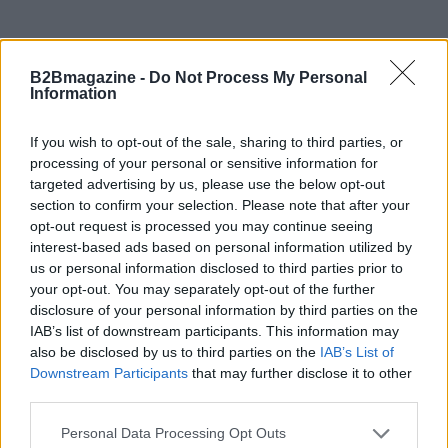
B2Bmagazine -
Do Not Process My Personal
Information
Invito chiunque legga queste righe a riflettere su
come la propria azienda sta affrontando il tema del
If you wish to opt-out of the sale, sharing to third parties, or
branding. È il momento di allontanarsi dalle
processing of your personal or sensitive information for
targeted advertising by us, please use the below opt-out
convenzioni e abbracciare una mentalità più
section to confirm your selection. Please note that after your
audace e lungimirante.
opt-out request is processed you may continue seeing
interest-based ads based on personal information utilized by
us or personal information disclosed to third parties prior to
your opt-out. You may separately opt-out of the further
AUTORE
disclosure of your personal information by third parties on the
AiAdhubMedia
IAB’s list of downstream participants. This information may
also be disclosed by us to third parties on the
IAB’s List of
Downstream Participants
that may further disclose it to other
third parties.
Please note that this website/app uses one or more Google
Personal Data Processing Opt Outs