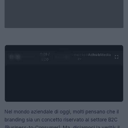
0:29 /
Ad
hub
Media
POWERED
1
/
4
1:20
BY
Nel mondo aziendale di oggi, molti pensano che il
branding sia un concetto riservato al settore B2C
(Business-to-Consumer). Ma, diciamoci la verità: il