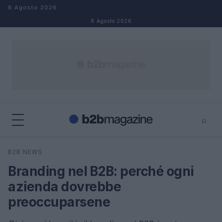
Salta al contenuto
8 Agosto 2026
8 Agosto 2026
⌕
×
⌕
B2B NEWS
Cerca
Branding nel B2B: perché ogni
azienda dovrebbe
preoccuparsene