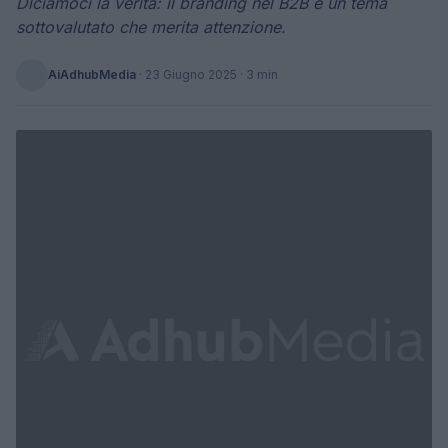
Diciamoci la verità: il branding nel B2B è un tema
sottovalutato che merita attenzione.
AiAdhubMedia
·
23 Giugno 2025
· 3 min