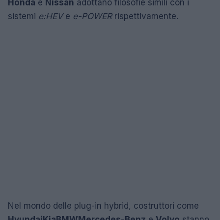
Honda
e
Nissan
adottano filosofie simili con i
sistemi
e:HEV
e
e-POWER
rispettivamente.
Nel mondo delle plug-in hybrid, costruttori come
Hyundai
Kia
BMW
Mercedes-Benz
e
Volvo
stanno