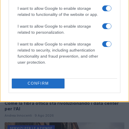
Continua a leggere
I want to allow Google to enable storage
related to functionality of the website or app.
SERVIZI PER LE AZIENDE
I want to allow Google to enable storage
related to personalization.
I want to allow Google to enable storage
related to security, including authentication
functionality and fraud prevention, and other
user protection.
CONFIRM
Come la fibra ottica sta rivoluzionando i data center
per l’AI
Andrea Innocenti · 9 Ago 2026
SERVIZI PER LE AZIENDE