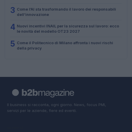
3
Come l’AI sta trasformando il lavoro dei responsabili
dell’innovazione
4
Nuovi incentivi INAIL per la sicurezza sul lavoro: ecco
le novità del modello OT23 2027
5
Come il Politecnico di Milano affronta i nuovi rischi
della privacy
Il business si racconta, ogni giorno. News, focus PMI,
servizi per le aziende, fiere ed eventi.
SEZIONI