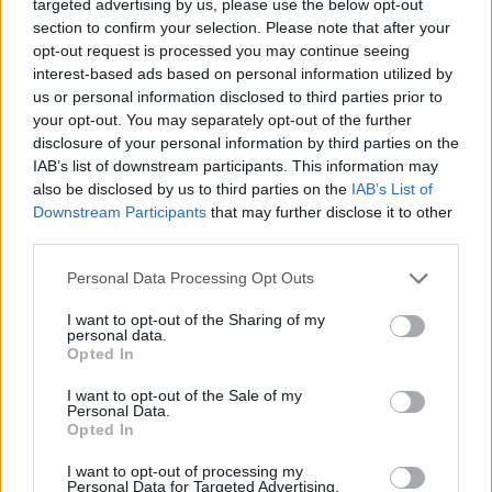
targeted advertising by us, please use the below opt-out
obbligate per la ricarica. In un mercato in cui
section to confirm your selection. Please note that after your
convivono ancora elettrico, ibrido e plug-in hybrid,
opt-out request is processed you may continue seeing
interest-based ads based on personal information utilized by
saranno proprio queste architetture intelligenti a
us or personal information disclosed to third parties prior to
determinare gran parte della competizione
your opt-out. You may separately opt-out of the further
tecnologica tra i costruttori.
disclosure of your personal information by third parties on the
IAB’s list of downstream participants. This information may
also be disclosed by us to third parties on the
IAB’s List of
Downstream Participants
that may further disclose it to other
AUTORE
third parties.
Susanna Riva
Please note that this website/app uses one or more Google
Personal Data Processing Opt Outs
Susanna Riva osserva Bologna dalla finestra
services and may gather and store information including but
dell’Archivio di Stato dove una volta ha
not limited to your visit or usage behaviour. You may click to
I want to opt-out of the Sharing of my
passato una settimana a consultare faldoni
personal data.
grant or deny consent to Google and its third-party tags to
Opted In
sulle cooperative cittadine: quel documento
use your data for below specified purposes in below Google
segnò la scelta editoriale di approfondire
consent section.
I want to opt-out of the Sale of my
responsabilità istituzionali. Tiene linea critica
Personal Data.
nella redazione, amante del caffè lungo e del
Opted In
taccuino sempre pieno.
I want to opt-out of processing my
Personal Data for Targeted Advertising.