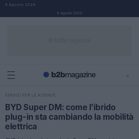
Salta al contenuto
9 Agosto 2026
9 Agosto 2026
⌕
×
⌕
SERVIZI PER LE AZIENDE
Cerca
BYD Super DM: come l’ibrido
plug-in sta cambiando la mobilità
elettrica