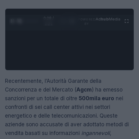
0:29 /
Ad
hub
Media
POWERED
1
/
4
1:21
BY
Recentemente, l’Autorità Garante della
Concorrenza e del Mercato (
Agcm
) ha emesso
sanzioni per un totale di oltre
500mila euro
nei
confronti di sei call center attivi nei settori
energetico e delle telecomunicazioni. Queste
aziende sono accusate di aver adottato metodi di
vendita basati su informazioni
ingannevoli
,