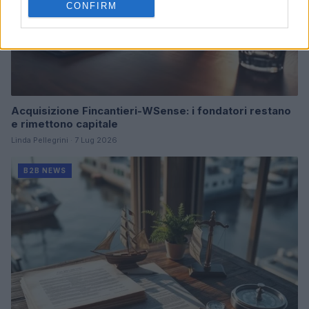
CONFIRM
Acquisizione Fincantieri-WSense: i fondatori restano
e rimettono capitale
Linda Pellegrini · 7 Lug 2026
B2B NEWS