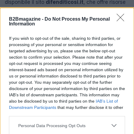
disponibile il sito
difenditicosi.it
, che offre risorse
utili e consigli pratici.
B2Bmagazine -
Do Not Process My Personal
Information
AUTORE
If you wish to opt-out of the sale, sharing to third parties, or
Beatrice Faggin
processing of your personal or sensitive information for
Beatrice Faggin ha ottenuto documenti ufficiali
targeted advertising by us, please use the below opt-out
su una gara d'appalto dopo una settimana di
section to confirm your selection. Please note that after your
accesso agli atti; è redattrice di desk che
opt-out request is processed you may continue seeing
costruisce feature investigative e coordina
interest-based ads based on personal information utilized by
fact-checking interno. Genovese di nascita,
us or personal information disclosed to third parties prior to
tiene un database personale di contratti
your opt-out. You may separately opt-out of the further
pubblici consultabili in redazione.
disclosure of your personal information by third parties on the
IAB’s list of downstream participants. This information may
also be disclosed by us to third parties on the
IAB’s List of
Downstream Participants
that may further disclose it to other
third parties.
Please note that this website/app uses one or more Google
Personal Data Processing Opt Outs
services and may gather and store information including but