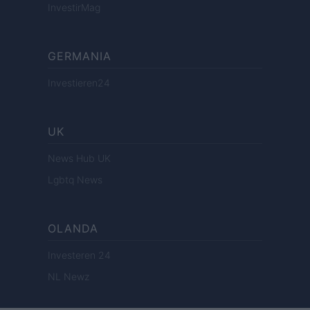
InvestirMag
GERMANIA
Investieren24
UK
News Hub UK
Lgbtq News
OLANDA
Investeren 24
NL Newz