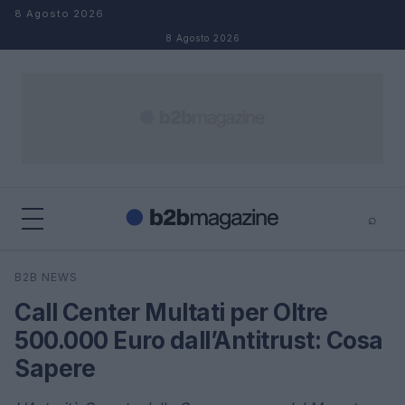
Salta al contenuto
8 Agosto 2026
8 Agosto 2026
⌕
×
⌕
B2B NEWS
Cerca
Call Center Multati per Oltre
500.000 Euro dall’Antitrust: Cosa
Sapere