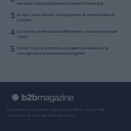
europea sulla prelazione nei project financing
3
Scopri Lacta Innova: il programma di innovazione di
Lactalis
4
La nomina di Alessandra Michelini: una nuova era per
Telsy
5
Come l’Iran ha costruito una rete nazionale per la
sorveglianza e la resilienza digitale
Il business si racconta, ogni giorno. News, focus PMI,
servizi per le aziende, fiere ed eventi.