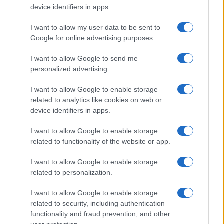
device identifiers in apps.
Continua a leggere
I want to allow my user data to be sent to
Google for online advertising purposes.
B2B NEWS
I want to allow Google to send me
personalized advertising.
I want to allow Google to enable storage
related to analytics like cookies on web or
device identifiers in apps.
I want to allow Google to enable storage
related to functionality of the website or app.
I want to allow Google to enable storage
related to personalization.
Ripensare le tecnologie umanitarie oltre i criteri dei
I want to allow Google to enable storage
donatori
related to security, including authentication
Martina Marchesi · 10 Lug 2026
functionality and fraud prevention, and other