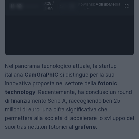
0:29 /
Ad
hub
Media
POWERED
1
/
4
1:50
BY
Nel panorama tecnologico attuale, la startup
italiana
CamGraPhIC
si distingue per la sua
innovativa proposta nel settore della
fotonic
technology
. Recentemente, ha concluso un round
di finanziamento Serie A, raccogliendo ben 25
milioni di euro, una cifra significativa che
permetterà alla società di accelerare lo sviluppo dei
suoi trasmettitori fotonici al
grafene
.