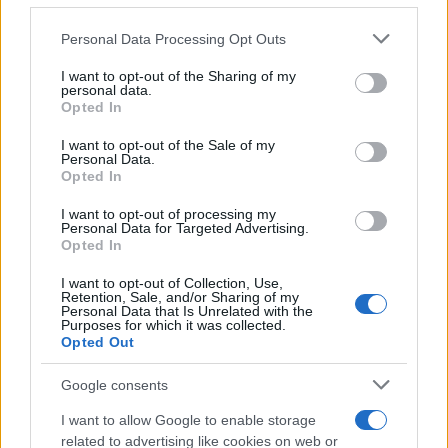
Please note that this website/app uses one or more Google
Personal Data Processing Opt Outs
services and may gather and store information including but
not limited to your visit or usage behaviour. You may click to
I want to opt-out of the Sharing of my
personal data.
grant or deny consent to Google and its third-party tags to
Opted In
use your data for below specified purposes in below Google
consent section.
I want to opt-out of the Sale of my
Personal Data.
Opted In
I want to opt-out of processing my
Personal Data for Targeted Advertising.
Opted In
I want to opt-out of Collection, Use,
Retention, Sale, and/or Sharing of my
Personal Data that Is Unrelated with the
Purposes for which it was collected.
Opted Out
Google consents
I want to allow Google to enable storage
related to advertising like cookies on web or