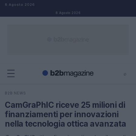
Salta al contenuto
8 Agosto 2026
8 Agosto 2026
⌕
×
⌕
B2B NEWS
Cerca
CamGraPhIC riceve 25 milioni di
finanziamenti per innovazioni
nella tecnologia ottica avanzata