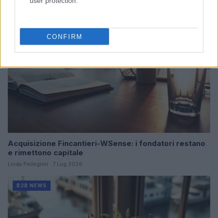
user protection.
B2B NEWS
CONFIRM
Acquisizione Fincantieri-WSense: i fondatori restano
e rimettono capitale
Linda Pellegrini · 7 Lug 2026
B2B NEWS