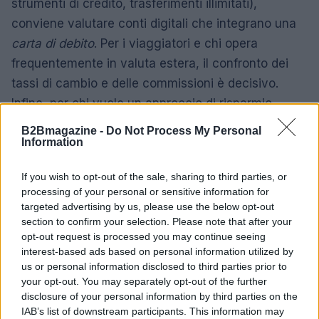
strumenti di credito, trasferimenti illimitati),
conviene valutare conti digitali che integrano una
carta di debito
. Per i viaggiatori e chi opera
frequentemente in valuta estera, il confronto dei
tassi di cambio e delle commissioni è decisivo.
Infine, per chi vuole un approccio di risparmio
automatico integrato, strumenti come Saveback o
B2Bmagazine -
Do Not Process My Personal
Round up trasformano la spesa quotidiana in
Information
un’occasione di investimento.
If you wish to opt-out of the sale, sharing to third parties, or
processing of your personal or sensitive information for
Consigli pratici
targeted advertising by us, please use the below opt-out
Leggi sempre il foglio informativo, valuta i
section to confirm your selection. Please note that after your
opt-out request is processed you may continue seeing
massimali e prova l’app per verificare funzioni
interest-based ads based on personal information utilized by
come il freeze istantaneo o il blocco dei pagamenti
us or personal information disclosed to third parties prior to
online. Se ti interessa il risparmio automatico,
your opt-out. You may separately opt-out of the further
disclosure of your personal information by third parties on the
verifica che il cashback venga effettivamente
IAB’s list of downstream participants. This information may