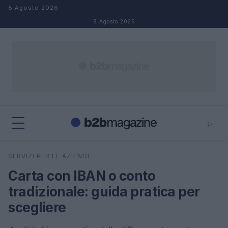
Salta al contenuto
8 Agosto 2026
8 Agosto 2026
⌕
×
⌕
SERVIZI PER LE AZIENDE
Cerca
Carta con IBAN o conto
tradizionale: guida pratica per
scegliere