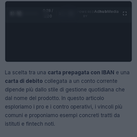
0:29 /
Ad
hub
Media
POWERED
1
/
4
1:20
BY
La scelta tra una
carta prepagata con IBAN
e una
carta di debito
collegata a un conto corrente
dipende più dallo stile di gestione quotidiana che
dal nome del prodotto. In questo articolo
esploriamo i pro e i contro operativi, i vincoli più
comuni e proponiamo esempi concreti tratti da
istituti e fintech noti.