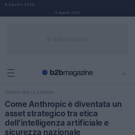
Salta al contenuto
9 Agosto 2026
9 Agosto 2026
⌕
×
⌕
SERVIZI PER LE AZIENDE
Cerca
Come Anthropic è diventata un
asset strategico tra etica
dell’intelligenza artificiale e
sicurezza nazionale