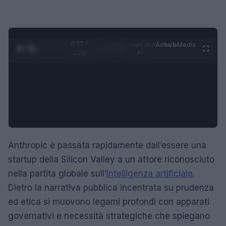
0:29 /
Ad
hub
Media
POWERED
1
/
4
1:23
BY
Anthropic è passata rapidamente dall’essere una
startup della Silicon Valley a un attore riconosciuto
nella partita globale sull’
Intelligenza artificiale
.
Dietro la narrativa pubblica incentrata su prudenza
ed etica si muovono legami profondi con apparati
governativi e necessità strategiche che spiegano