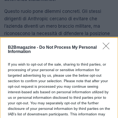
Questo ruolo pone dilemmi concreti. Gli stessi
dirigenti di Anthropic cercano di evitare che
l’azienda diventi un mero braccio militare, ma
riconoscono la necessità di difendere la posizione
tecnologica degli Stati Uniti. È una tensione che
B2Bmagazine -
Do Not Process My Personal
segna la transizione dell’
AI
da tecnologia
Information
commerciale a
infrastruttura strategica
.
If you wish to opt-out of the sale, sharing to third parties, or
Conclusioni: tra prudenza e potere
processing of your personal or sensitive information for
targeted advertising by us, please use the below opt-out
Il caso Anthropic mostra come etica, business e
section to confirm your selection. Please note that after your
opt-out request is processed you may continue seeing
sicurezza possano intrecciarsi in modi
interest-based ads based on personal information utilized by
imprevedibili. Proteggere la democrazia e tutelare
us or personal information disclosed to third parties prior to
gli interessi nazionali diventano obiettivi che
your opt-out. You may separately opt-out of the further
disclosure of your personal information by third parties on the
spingono privati e istituzioni in alleanze complesse.
IAB’s list of downstream participants. This information may
Capire questo equilibrio è essenziale per