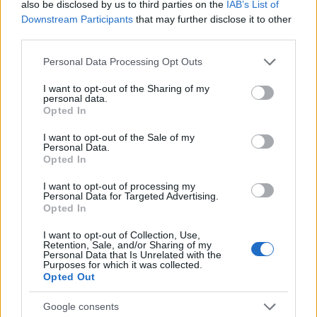
also be disclosed by us to third parties on the
IAB’s List of
comprendere la prossima fase della competizione
Downstream Participants
that may further disclose it to other
third parties.
tecnologica globale.
Please note that this website/app uses one or more Google
Personal Data Processing Opt Outs
In definitiva, Anthropic rappresenta una scelta di
services and may gather and store information including but
modello per l’industria dell’intelligenza artificiale:
not limited to your visit or usage behaviour. You may click to
I want to opt-out of the Sharing of my
personal data.
grant or deny consent to Google and its third-party tags to
proclamare valori etici mentre si negozia il ruolo
Opted In
use your data for below specified purposes in below Google
strategico con gli Stati. La domanda rimane aperta:
consent section.
I want to opt-out of the Sale of my
Personal Data.
quali limiti saranno effettivamente imposti e fino a
Opted In
che punto la tecnologia privata sarà strumento di
I want to opt-out of processing my
deterrenza tra superpotenze?
Personal Data for Targeted Advertising.
Opted In
I want to opt-out of Collection, Use,
Retention, Sale, and/or Sharing of my
AUTORE
Personal Data that Is Unrelated with the
Andrea Innocenti
Purposes for which it was collected.
Opted Out
Andrea Innocenti ha coordinato dall'estero il
rientro di una cronista napoletana durante una
Google consents
crisi diplomatica, gestendo contatti con