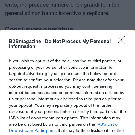
lento, ma produce barriere che i grandi fornitori
generalisti non hanno incentivo a replicare.
Conclusioni operative
Il mercato AI non è un destino ineluttabile: è una
B2Bmagazine -
Do Not Process My Personal
Information
serie di pressioni strutturali che richiedono scelte
diverse rispetto a due anni fa. Chi vince oggi non è
If you wish to opt-out of the sale, sharing to third parties, or
chi lancia più feature, ma chi costruisce
processing of your personal or sensitive information for
targeted advertising by us, please use the below opt-out
posizione
, accumula
dati proprietari
e intreccia il
section to confirm your selection. Please note that after your
prodotto con i processi critici dei clienti. Per gli
opt-out request is processed you may continue seeing
investitori, oltre alle metriche SaaS tradizionali,
interest-based ads based on personal information utilized by
us or personal information disclosed to third parties prior to
contano nuove linee di valutazione: profondità del
your opt-out. You may separately opt-out of the further
workflow presidiato, dipendenza dal modello
disclosure of your personal information by third parties on the
sottostante e costo di switching per il cliente.
IAB’s list of downstream participants. This information may
also be disclosed by us to third parties on the
IAB’s List of
Downstream Participants
that may further disclose it to other
Guardare alla struttura del valore piuttosto che alla