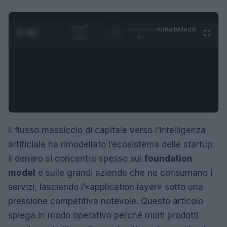
0:29 /
Ad
hub
Media
POWERED
1
/
4
1:21
BY
Il flusso massiccio di capitale verso l’intelligenza
artificiale ha rimodellato l’ecosistema delle startup:
il denaro si concentra spesso sui
foundation
model
e sulle grandi aziende che ne consumano i
servizi, lasciando l’«application layer» sotto una
pressione competitiva notevole. Questo articolo
spiega in modo operativo perché molti prodotti