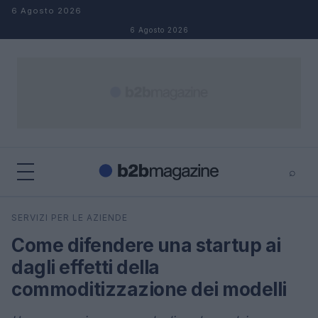
Salta al contenuto
6 Agosto 2026
6 Agosto 2026
⌕
×
⌕
SERVIZI PER LE AZIENDE
Cerca
Come difendere una startup ai
dagli effetti della
commoditizzazione dei modelli