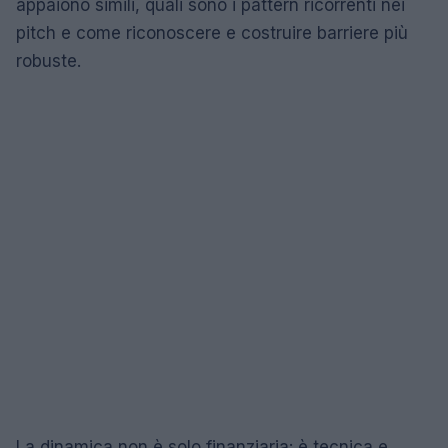
appaiono simili, quali sono i pattern ricorrenti nei
pitch e come riconoscere e costruire barriere più
robuste.
La dinamica non è solo finanziaria: è tecnica e