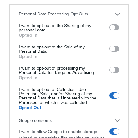
third parties.
sola tecnologia aiuta a distinguere tra un wrapper
Please note that this website/app uses one or more Google
destinato a essere assorbito e una startup che può
Personal Data Processing Opt Outs
services and may gather and store information including but
crescere in modo sostenibile. Il prossimo
not limited to your visit or usage behaviour. You may click to
I want to opt-out of the Sharing of my
personal data.
approfondimento si concentrerà sul ruolo del
grant or deny consent to Google and its third-party tags to
Opted In
use your data for below specified purposes in below Google
workflow come motore di accumulazione e sulle
consent section.
I want to opt-out of the Sale of my
leve pratiche per disegnare loop di apprendimento
Personal Data.
che rendono il prodotto più prezioso ad ogni
Opted In
utilizzo.
I want to opt-out of processing my
Personal Data for Targeted Advertising.
Opted In
I want to opt-out of Collection, Use,
AUTORE
Retention, Sale, and/or Sharing of my
Andrea Innocenti
Personal Data that Is Unrelated with the
Purposes for which it was collected.
Andrea Innocenti ha coordinato dall'estero il
Opted Out
rientro di una cronista napoletana durante una
crisi diplomatica, gestendo contatti con
Google consents
consolati; è corrispondente esteri che
I want to allow Google to enable storage
definisce linee editoriali sulla geopolitica. Nato
related to advertising like cookies on web or