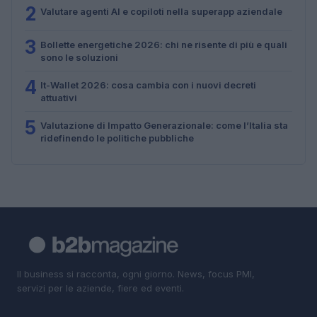
2
Valutare agenti AI e copiloti nella superapp aziendale
3
Bollette energetiche 2026: chi ne risente di più e quali
sono le soluzioni
4
It-Wallet 2026: cosa cambia con i nuovi decreti
attuativi
5
Valutazione di Impatto Generazionale: come l’Italia sta
ridefinendo le politiche pubbliche
Il business si racconta, ogni giorno. News, focus PMI,
servizi per le aziende, fiere ed eventi.