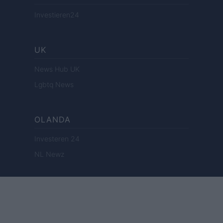
Investieren24
UK
News Hub UK
Lgbtq News
OLANDA
Investeren 24
NL Newz