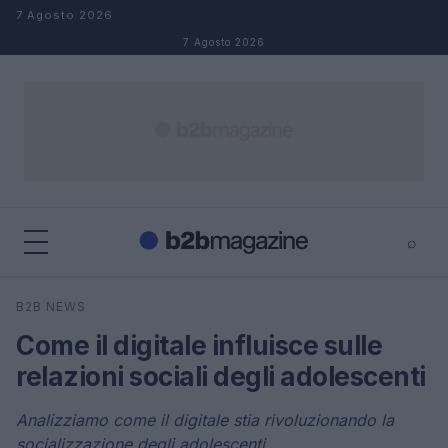
Salta al contenuto
7 Agosto 2026
7 Agosto 2026
⌕
×
⌕
B2B NEWS
Cerca
Come il digitale influisce sulle
relazioni sociali degli adolescenti
Analizziamo come il digitale stia rivoluzionando la
socializzazione degli adolescenti.