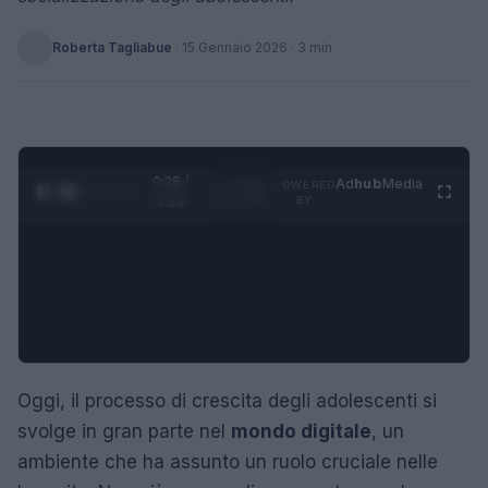
Roberta Tagliabue
·
15 Gennaio 2026
· 3 min
0:29 /
Ad
hub
Media
POWERED
1
/
4
1:23
BY
Oggi, il processo di crescita degli adolescenti si
svolge in gran parte nel
mondo digitale
, un
ambiente che ha assunto un ruolo cruciale nelle