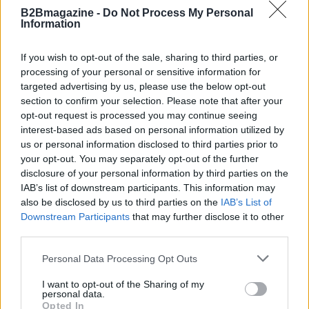
AUTORE
B2Bmagazine -
Do Not Process My Personal
Roberta Tagliabue
Information
Roberta Tagliabue ha dormito nella sala
d'attesa dell'ospedale San Martino per
If you wish to opt-out of the sale, sharing to third parties, or
seguire una vicenda sanitaria emergente;
processing of your personal or sensitive information for
firma reportage e coordina dossier di verifica
targeted advertising by us, please use the below opt-out
in redazione come referente per Genova.
section to confirm your selection. Please note that after your
Nata a Sampierdarena, mantiene contatti
opt-out request is processed you may continue seeing
diretti con consiglieri comunali e biblioteche
interest-based ads based on personal information utilized by
civiche.
us or personal information disclosed to third parties prior to
your opt-out. You may separately opt-out of the further
disclosure of your personal information by third parties on the
IAB’s list of downstream participants. This information may
also be disclosed by us to third parties on the
IAB’s List of
Downstream Participants
that may further disclose it to other
third parties.
Please note that this website/app uses one or more Google
Personal Data Processing Opt Outs
services and may gather and store information including but
not limited to your visit or usage behaviour. You may click to
I want to opt-out of the Sharing of my
personal data.
grant or deny consent to Google and its third-party tags to
Opted In