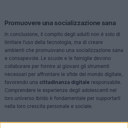
Promuovere una socializzazione sana
In conclusione, il compito degli adulti non è solo di
limitare l’uso della tecnologia, ma di creare
ambienti che promuovano una socializzazione sana
e consapevole. Le scuole e le famiglie devono
collaborare per fornire ai giovani gli strumenti
necessari per affrontare le sfide del mondo digitale,
favorendo una
cittadinanza digitale
responsabile.
Comprendere le esperienze degli adolescenti nel
loro universo ibrido è fondamentale per supportarli
nella loro crescita personale e sociale.