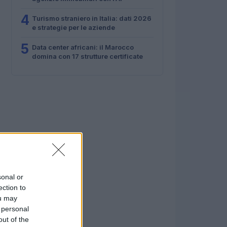
4
Turismo straniero in Italia: dati 2026
e strategie per le aziende
5
Data center africani: il Marocco
domina con 17 strutture certificate
sonal or
ection to
ou may
 personal
out of the