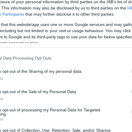
losure of your personal information by third parties on the IAB’s list of
. This information may also be disclosed by us to third parties on the
IA
Participants
that may further disclose it to other third parties.
 that this website/app uses one or more Google services and may gath
including but not limited to your visit or usage behaviour. You may click 
 to Google and its third-party tags to use your data for below specifi
ogle consent section.
l Data Processing Opt Outs
o opt-out of the Sharing of my personal data.
In
o opt-out of the Sale of my Personal Data.
In
ano si manifesta sia nella crescita dei
to opt-out of processing my Personal Data for Targeted
tartup di stringere alleanze strategiche con
ing.
In
sta evoluzione ci sono modelli tecnici consolidati
o opt-out of Collection, Use, Retention, Sale, and/or Sharing
ere come la
Generative AI
, che viene impiegata