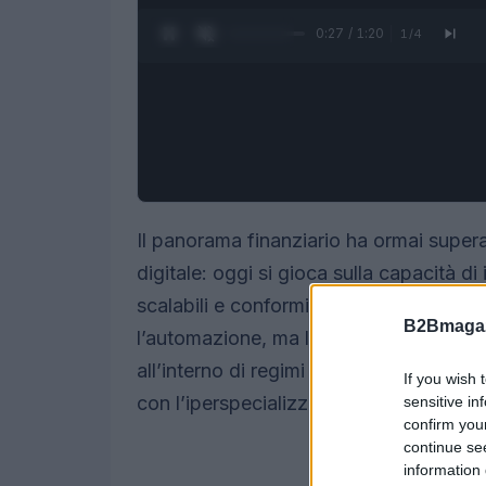
0:28 / 1:20
1
/
4
Il panorama finanziario ha ormai supera
digitale: oggi si gioca sulla capacità d
scalabili e conformi. In questo contesto
B2Bmagaz
l’automazione, ma la
governance
di s
all’interno di regimi normativi frammenta
If you wish 
con l’iperspecializzazione richiesta dai c
sensitive in
confirm you
continue se
information 