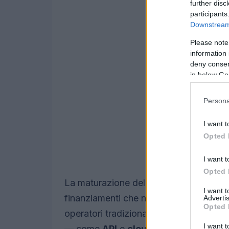
further disc
participants
Downstream 
Please note
information 
deny consent
in below Go
Persona
I want t
Opted 
I want t
Opted 
La maturazione del settore fintech itali
I want 
finanziamenti che nella capacità delle s
Advertis
Opted 
operatori tradizionali. Alla base di que
I want t
— come
API
e
cloud
— e nuove fronti