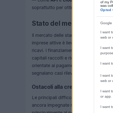
of my P
was col
soprattutto per ottimizzare processi di 
Opted 
Stato del mercato e nume
Google 
I want t
Il mercato delle startup fintech in Itali
web or d
imprese attive è lievemente diminuito, m
I want t
ricavi. I finanziamenti complessivi son
purpose
capitali raccolti e ricavi in crescita. Tra
I want 
orientate ai pagamenti digitali e al c
segnalano casi rilevanti di funding ed ex
I want t
web or d
Ostacoli alla crescita delle star
I want t
or app.
Le principali difficoltà segnalate rigua
ancora impegnate nella raccolta fondi e
I want t
principalmente al perfezionamento del 