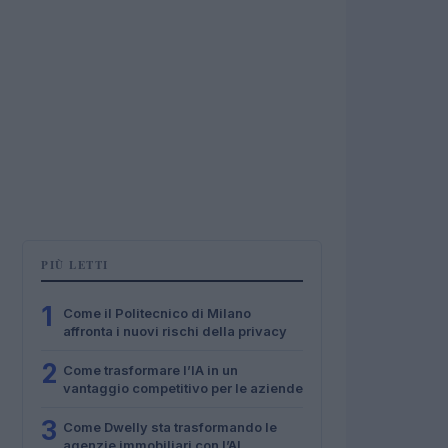
PIÙ LETTI
1
Come il Politecnico di Milano
affronta i nuovi rischi della privacy
2
Come trasformare l’IA in un
vantaggio competitivo per le aziende
3
Come Dwelly sta trasformando le
agenzie immobiliari con l’AI