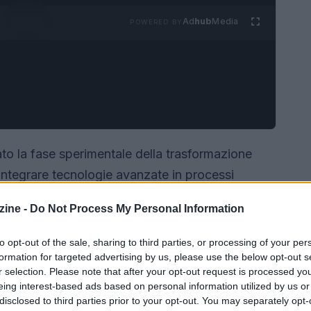
Ad
hub
Media
POWERED BY
to la fase sperimentale della trasformazione
i integrare tecnologie avanzate in processi
 il tema centrale non è più soltanto
ine -
Do Not Process My Personal Information
oluzioni come l’
intelligenza artificiale
ti, conciliando l’efficienza dei servizi di massa
to opt-out of the sale, sharing to third parties, or processing of your per
lienti istituzionali.
formation for targeted advertising by us, please use the below opt-out s
r selection. Please note that after your opt-out request is processed y
eing interest-based ads based on personal information utilized by us or
disclosed to third parties prior to your opt-out. You may separately opt-