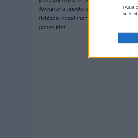
I want t
Accanto a questo si pone la sfida dell
authenti
richiede investimenti in infrastrutture,
consolidati.