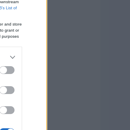
 downstream
B’s List of
er and store
to grant or
ed purposes