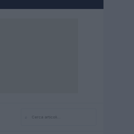
⌕
Cerca