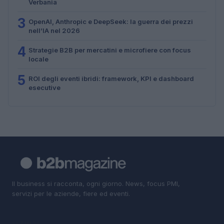
Verbania
3
OpenAI, Anthropic e DeepSeek: la guerra dei prezzi
nell’IA nel 2026
4
Strategie B2B per mercatini e microfiere con focus
locale
5
ROI degli eventi ibridi: framework, KPI e dashboard
esecutive
Il business si racconta, ogni giorno. News, focus PMI,
servizi per le aziende, fiere ed eventi.
SEZIONI