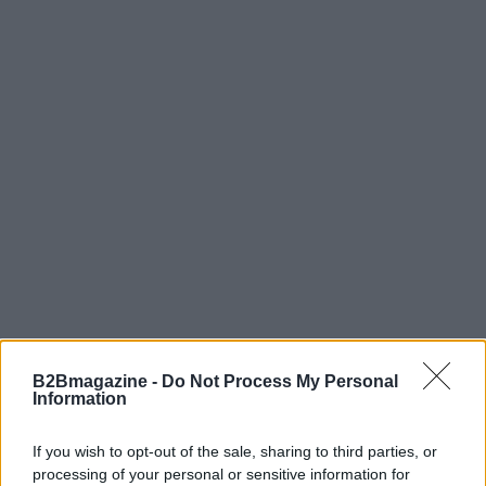
B2Bmagazine -
Do Not Process My Personal
In sintesi, il Festival dell’
economia circolare delle
Information
competenze
al Parco Center di Milano si propone
come piattaforma dove le parole si trasformano in
If you wish to opt-out of the sale, sharing to third parties, or
processing of your personal or sensitive information for
azioni: giovani, imprese e istituzioni si confrontano,