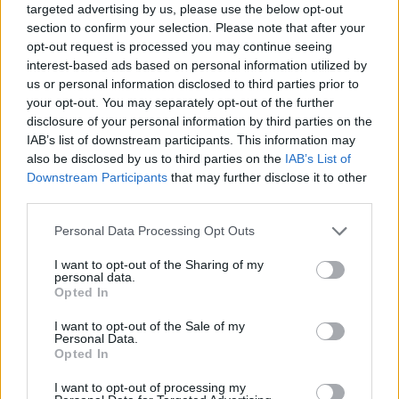
targeted advertising by us, please use the below opt-out
sperimentano e costruiscono insieme percorsi che
section to confirm your selection. Please note that after your
possono accelerare la transizione verso un modello
opt-out request is processed you may continue seeing
interest-based ads based on personal information utilized by
economico più sostenibile e inclusivo. Partecipare
us or personal information disclosed to third parties prior to
significa contribuire attivamente a una rete di
your opt-out. You may separately opt-out of the further
apprendimento e innovazione che mira a risultati
disclosure of your personal information by third parties on the
IAB’s list of downstream participants. This information may
concreti e duraturi.
also be disclosed by us to third parties on the
IAB’s List of
Downstream Participants
that may further disclose it to other
third parties.
AUTORE
Please note that this website/app uses one or more Google
Personal Data Processing Opt Outs
Edoardo Marchesi
services and may gather and store information including but
Edoardo Marchesi, voce delle notizie di
not limited to your visit or usage behaviour. You may click to
I want to opt-out of the Sharing of my
personal data.
Palermo, ricorda la notte in cui seguì il corteo
grant or deny consent to Google and its third-party tags to
Opted In
in via Maqueda e decise di chiedere carte e
use your data for below specified purposes in below Google
nomi: da allora predilige verifiche sul campo.
consent section.
I want to opt-out of the Sale of my
In redazione guida l’agenda delle emergenze
Personal Data.
Opted In
e custodisce una collezione di vecchie
mappe della città.
I want to opt-out of processing my