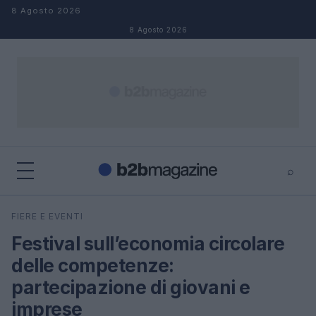
Salta al contenuto
8 Agosto 2026
8 Agosto 2026
⌕
×
⌕
FIERE E EVENTI
Cerca
Festival sull’economia circolare
delle competenze:
partecipazione di giovani e
imprese