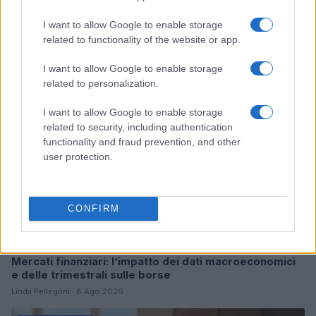
I want to allow Google to enable storage
Continua a leggere
related to functionality of the website or app.
FIERE E EVENTI
I want to allow Google to enable storage
related to personalization.
I want to allow Google to enable storage
related to security, including authentication
functionality and fraud prevention, and other
user protection.
CONFIRM
Mercati finanziari: l’impatto dei dati macroeconomici
e delle trimestrali sulle borse
Linda Pellegrini · 8 Ago 2026