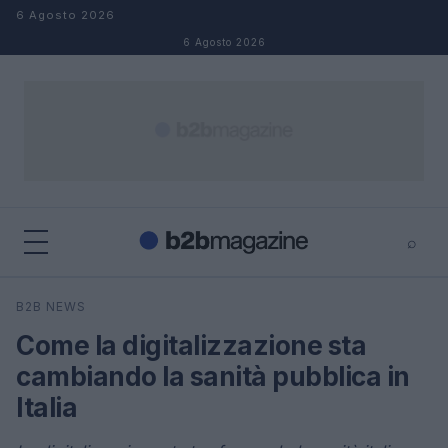
Salta al contenuto
6 Agosto 2026
6 Agosto 2026
⌕
×
⌕
B2B NEWS
Cerca
Come la digitalizzazione sta
cambiando la sanità pubblica in
Italia