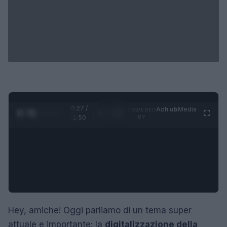
0:28 /
Ad
hub
Media
POWERED
1
/
4
1:50
BY
Hey, amiche! Oggi parliamo di un tema super
attuale e importante: la
digitalizzazione della