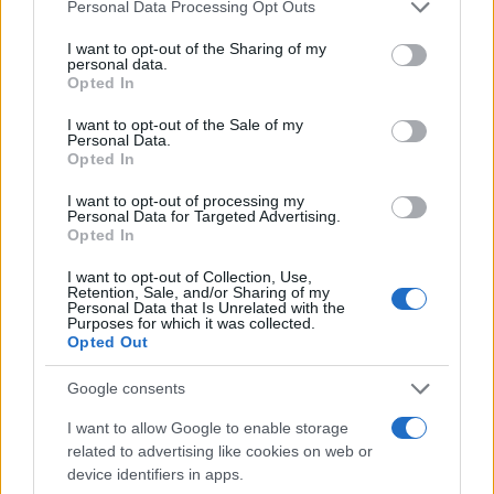
Please note that this website/app uses one or more Google
Personal Data Processing Opt Outs
services and may gather and store information including but
not limited to your visit or usage behaviour. You may click to
I want to opt-out of the Sharing of my
personal data.
grant or deny consent to Google and its third-party tags to
Opted In
use your data for below specified purposes in below Google
consent section.
I want to opt-out of the Sale of my
Personal Data.
Opted In
I want to opt-out of processing my
Personal Data for Targeted Advertising.
Opted In
I want to opt-out of Collection, Use,
Retention, Sale, and/or Sharing of my
Personal Data that Is Unrelated with the
Purposes for which it was collected.
Opted Out
Google consents
I want to allow Google to enable storage
related to advertising like cookies on web or
Continua a leggere
device identifiers in apps.