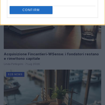
CONFIRM
Acquisizione Fincantieri-WSense: i fondatori restano
e rimettono capitale
Linda Pellegrini · 7 Lug 2026
B2B NEWS