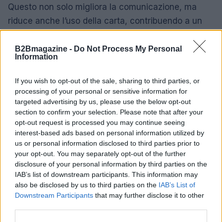
Questo non solo migliora la comunicazione, ma
riduce anche l’uso della carta, contribuendo a un
sistema più sostenibile. Chi di noi è a favore di un
futuro più green? 🌍
B2Bmagazine -
Do Not Process My Personal
Information
In conclusione, il modello unico di pagamento
If you wish to opt-out of the sale, sharing to third parties, or
PagoPA rappresenta una vera rivoluzione per la
processing of your personal or sensitive information for
sanità italiana. E voi, cosa ne pensate? Siete già
targeted advertising by us, please use the below opt-out
section to confirm your selection. Please note that after your
passati al digitale per i vostri pagamenti? Fatemi
opt-out request is processed you may continue seeing
sapere nei commenti! 👇💬
interest-based ads based on personal information utilized by
us or personal information disclosed to third parties prior to
your opt-out. You may separately opt-out of the further
disclosure of your personal information by third parties on the
AUTORE
IAB’s list of downstream participants. This information may
AiAdhubMedia
also be disclosed by us to third parties on the
IAB’s List of
Downstream Participants
that may further disclose it to other
third parties.