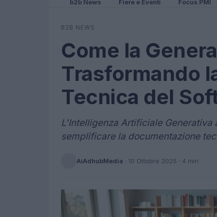
b2b News
Fiere e Eventi
Focus PMI
B2B NEWS
Come la Generat
Trasformando l
Tecnica del Sof
L'Intelligenza Artificiale Generativ
semplificare la documentazione tecn
AiAdhubMedia
·
10 Ottobre 2025
· 4 min