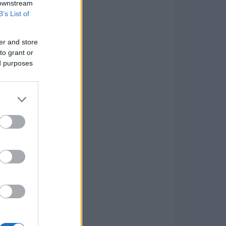
 downstream
B’s List of
er and store
to grant or
ed purposes