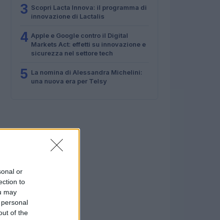
3
Scopri Lacta Innova: il programma di
innovazione di Lactalis
4
Apple e Google contro il Digital
Markets Act: effetti su innovazione e
sicurezza nel settore tech
5
La nomina di Alessandra Michelini:
una nuova era per Telsy
sonal or
ection to
ou may
 personal
out of the