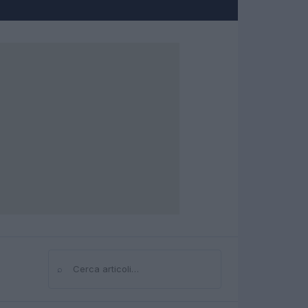
⌕
Cerca