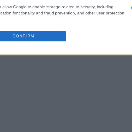
 della tecnologia ha mostrato promettenti
o allow Google to enable storage related to security, including
cation functionality and fraud prevention, and other user protection.
nzati, l’intelligenza artificiale è capace di
enerare documentazione tecnica precisa e
CONFIRM