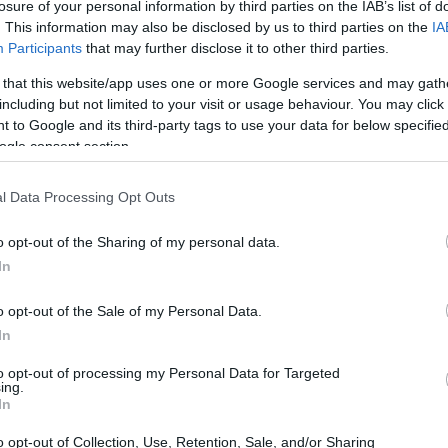
losure of your personal information by third parties on the IAB’s list of
. This information may also be disclosed by us to third parties on the
IA
Participants
that may further disclose it to other third parties.
 that this website/app uses one or more Google services and may gath
including but not limited to your visit or usage behaviour. You may click 
 to Google and its third-party tags to use your data for below specifi
ogle consent section.
l Data Processing Opt Outs
o opt-out of the Sharing of my personal data.
In
o opt-out of the Sale of my Personal Data.
In
a: una necessità trascurata
to opt-out of processing my Personal Data for Targeted
ing.
In
i documentazione è un fenomeno diffuso in molti
uenzare negativamente la capacità di stimare i
o opt-out of Collection, Use, Retention, Sale, and/or Sharing