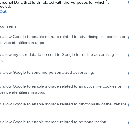
ersonal Data that Is Unrelated with the Purposes for which it
lected.
ofessionisti hanno esperienza diretta con sistemi
Out
 assente. Tali problematiche diventano
em integrator
devono intervenire su piattaforme
consents
aggiornamenti urgenti.
o allow Google to enable storage related to advertising like cookies on
evice identifiers in apps.
a di documentazione
o allow my user data to be sent to Google for online advertising
s.
e, la comprensione del sistema si basa su
 processo che può richiedere settimane e non
to allow Google to send me personalized advertising.
pratica non solo è rischiosa ma comporta anche
o allow Google to enable storage related to analytics like cookies on
.
evice identifiers in apps.
a per la documentazione
o allow Google to enable storage related to functionality of the website
cominciato a essere testata per affrontare le
o allow Google to enable storage related to personalization.
ne tecnica. Sebbene i modelli disponibili