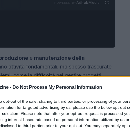
Ad
hub
Media
POWERED BY
produzione
e
manutenzione della
no attività fondamentali, ma spesso trascurate.
emi, come la difficoltà nel gestire progetti
hiari. Durante un recente incontro dell’Artificial
ine -
Do Not Process My Personal Information
to di intelligenza artificiale in Minsait, ha
costituire una soluzione strategica per
to opt-out of the sale, sharing to third parties, or processing of your per
formation for targeted advertising by us, please use the below opt-out s
r selection. Please note that after your opt-out request is processed y
eing interest-based ads based on personal information utilized by us or
disclosed to third parties prior to your opt-out. You may separately opt-