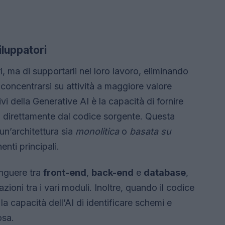
luppatori
ri, ma di supportarli nel loro lavoro, eliminando
 concentrarsi su attività a maggiore valore
vi della Generative AI è la capacità di fornire
a direttamente dal codice sorgente. Questa
 un’architettura sia
monolitica
o
basata su
enti principali.
inguere tra
front-end
,
back-end
e
database
,
zioni tra i vari moduli. Inoltre, quando il codice
 capacità dell’AI di identificare schemi e
osa.