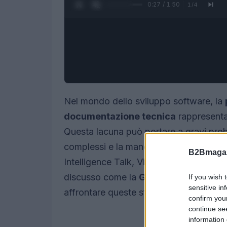
0:28 / 1:50
1
/
4
Nel mondo dello sviluppo software, la
documentazione tecnica
rappresenta
Questa lacuna può portare a gravi probl
complessi e la mancanza di riferimenti c
B2Bmagaz
Intelligence Talk, Vincenzo Carrea, esper
discusso come la
Generative AI
possa 
If you wish 
sensitive in
affrontare queste sfide.
confirm you
continue se
information 