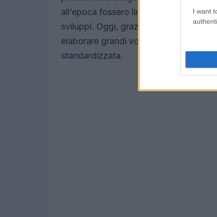
all’epoca fossero limitati, l’andamento
I want t
authenti
sviluppi. Oggi, grazie a algoritmi più ava
elaborare grandi volumi di codice e g
standardizzata.