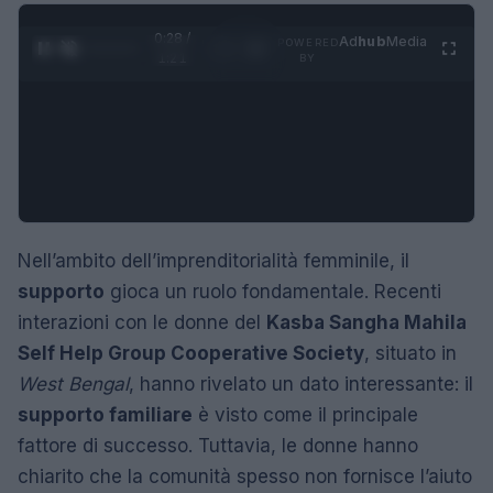
0:29 /
Ad
hub
Media
POWERED
1
/
4
1:21
BY
Nell’ambito dell’imprenditorialità femminile, il
supporto
gioca un ruolo fondamentale. Recenti
interazioni con le donne del
Kasba Sangha Mahila
Self Help Group Cooperative Society
, situato in
West Bengal
, hanno rivelato un dato interessante: il
supporto familiare
è visto come il principale
fattore di successo. Tuttavia, le donne hanno
chiarito che la comunità spesso non fornisce l’aiuto