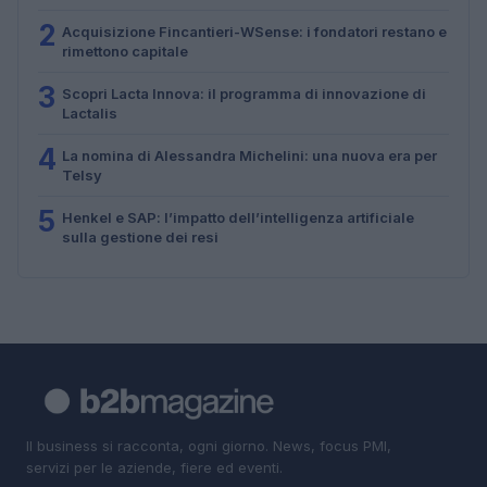
2
Acquisizione Fincantieri-WSense: i fondatori restano e
rimettono capitale
3
Scopri Lacta Innova: il programma di innovazione di
Lactalis
4
La nomina di Alessandra Michelini: una nuova era per
Telsy
5
Henkel e SAP: l’impatto dell’intelligenza artificiale
sulla gestione dei resi
Il business si racconta, ogni giorno. News, focus PMI,
servizi per le aziende, fiere ed eventi.