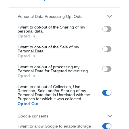
AiAdhubMedia
third parties.
Please note that this website/app uses one or more Google
Personal Data Processing Opt Outs
services and may gather and store information including but
not limited to your visit or usage behaviour. You may click to
I want to opt-out of the Sharing of my
personal data.
grant or deny consent to Google and its third-party tags to
Opted In
use your data for below specified purposes in below Google
consent section.
I want to opt-out of the Sale of my
Personal Data.
Opted In
I want to opt-out of processing my
Personal Data for Targeted Advertising.
Opted In
I want to opt-out of Collection, Use,
Retention, Sale, and/or Sharing of my
Personal Data that Is Unrelated with the
Purposes for which it was collected.
Opted Out
Google consents
I want to allow Google to enable storage