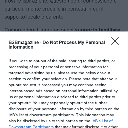
trovare ispirazione. Questo tipo di connessione è
particolarmente cruciale in contesti in cui il
supporto locale è carente.
Comprendere l’importanza del
supporto familiare
e il ruolo limitato della comunità è fondamentale
B2Bmagazine -
Do Not Process My Personal
per promuovere il successo imprenditoriale delle
Information
donne. Inoltre, le piattaforme digitali rappresentano
If you wish to opt-out of the sale, sharing to third parties, or
una risorsa preziosa per superare le barriere
processing of your personal or sensitive information for
tradizionali e costruire nuove opportunità. Investire
targeted advertising by us, please use the below opt-out
in questi aspetti può contribuire a creare un
section to confirm your selection. Please note that after your
opt-out request is processed you may continue seeing
ambiente più favorevole per le imprenditrici,
interest-based ads based on personal information utilized by
permettendo loro di realizzare appieno il proprio
us or personal information disclosed to third parties prior to
potenziale.
your opt-out. You may separately opt-out of the further
disclosure of your personal information by third parties on the
IAB’s list of downstream participants. This information may
also be disclosed by us to third parties on the
IAB’s List of
AUTORE
Downstream Participants
that may further disclose it to other