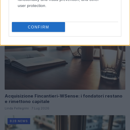
Martina Marchesi · 10 Lug 2026
user protection.
B2B NEWS
CONFIRM
Acquisizione Fincantieri-WSense: i fondatori restano
e rimettono capitale
Linda Pellegrini · 7 Lug 2026
B2B NEWS