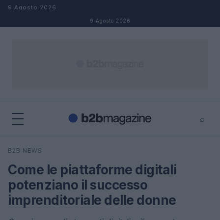
Salta al contenuto
9 Agosto 2026
9 Agosto 2026
⌕
×
⌕
B2B NEWS
Cerca
Come le piattaforme digitali
potenziano il successo
imprenditoriale delle donne