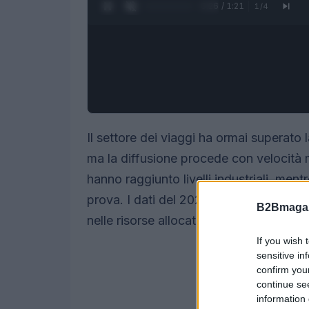
0:28 / 1:21
1
/
4
Il settore dei viaggi ha ormai superato 
ma la diffusione procede con velocità m
hanno raggiunto livelli industriali, ment
prova. I dati del 2026 e dei primi mes
B2Bmagaz
nelle risorse allocate sia nelle aspettat
If you wish 
sensitive in
confirm you
continue se
information 