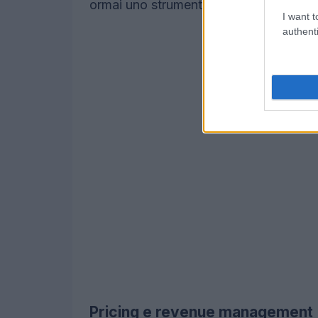
ormai uno strumento operativo per gra
I want t
authenti
Pricing e revenue management