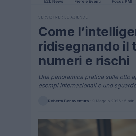
b2b News
Fiere e Eventi
Focus PMI
SERVIZI PER LE AZIENDE
Come l’intelligen
ridisegnando il 
numeri e rischi
Una panoramica pratica sulle otto app
esempi internazionali e uno sguardo 
Roberta Bonaventura
·
9 Maggio 2026
· 5 min