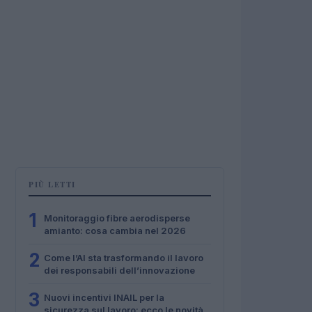
PIÙ LETTI
1
Monitoraggio fibre aerodisperse
amianto: cosa cambia nel 2026
2
Come l’AI sta trasformando il lavoro
dei responsabili dell’innovazione
3
Nuovi incentivi INAIL per la
sicurezza sul lavoro: ecco le novità