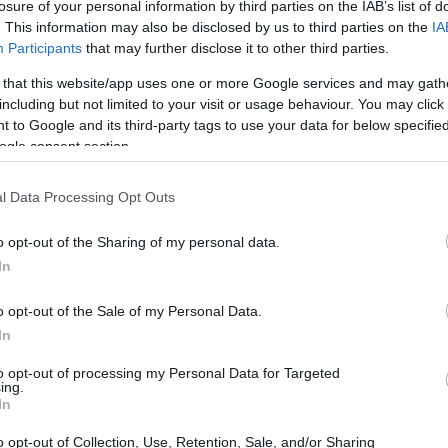
losure of your personal information by third parties on the IAB’s list of
. This information may also be disclosed by us to third parties on the
IA
Participants
that may further disclose it to other third parties.
 that this website/app uses one or more Google services and may gath
including but not limited to your visit or usage behaviour. You may click 
 to Google and its third-party tags to use your data for below specifi
ogle consent section.
l Data Processing Opt Outs
o opt-out of the Sharing of my personal data.
In
ica per chi deve prendere decisioni strategiche:
o opt-out of the Sale of my Personal Data.
icazioni, i segmenti della filiera più maturi e le
In
e scelte
condivise. L’obiettivo è offrire strumenti
to opt-out of processing my Personal Data for Targeted
ing.
tnership e piani di trasformazione.
In
o opt-out of Collection, Use, Retention, Sale, and/or Sharing