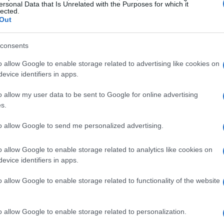
à raggiunto scala industriale
ersonal Data that Is Unrelated with the Purposes for which it
lected.
Out
 mature:
assistenza al cliente
e
andi operatori hanno introdotto agenti
consents
 gestiscono volumi significativi e migliorano
o allow Google to enable storage related to advertising like cookies on
. Per esempio, Expedia elabora 143 milioni di
evice identifiers in apps.
nte, risolvendo oltre la metà dei casi senza
o allow my user data to be sent to Google for online advertising
 di soddisfazione superiore al canale vocale.
s.
to allow Google to send me personalized advertising.
o allow Google to enable storage related to analytics like cookies on
ra di MakeMyTrip mostrano come un
assistente
evice identifiers in apps.
 sui contact center: Priceline segnala risparmi di
o allow Google to enable storage related to functionality of the website
r Release 2026), mentre MakeMyTrip dialoga con
gue locali, abbattendo del 45% il lavoro umano
 casi evidenziano che l’
AI conversational
è
o allow Google to enable storage related to personalization.