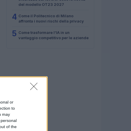
del modello OT23 2027
4
Come il Politecnico di Milano
affronta i nuovi rischi della privacy
5
Come trasformare l’IA in un
vantaggio competitivo per le aziende
sonal or
ection to
ou may
 personal
out of the