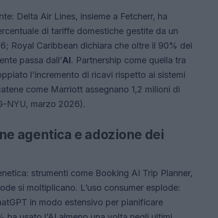
ante: Delta Air Lines, insieme a Fetcherr, ha
rcentuale di tariffe domestiche gestite da un
6; Royal Caribbean dichiara che oltre il 90% dei
ente passa dall’
AI
. Partnership come quella tra
iato l’incremento di ricavi rispetto ai sistemi
atene come Marriott assegnano 1,2 milioni di
CG-NYU, marzo 2026).
one agentica e adozione dei
enetica: strumenti come Booking AI Trip Planner,
ode si moltiplicano. L’uso consumer esplode:
hatGPT in modo estensivo per pianificare
 ha usato l’AI almeno una volta negli ultimi