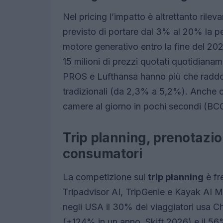
Nel pricing l’impatto è altrettanto rilev
previsto di portare dal 3% al 20% la pe
motore generativo entro la fine del 202
15 milioni di prezzi quotati quotidianam
PROS e Lufthansa hanno più che raddopp
tradizionali (da 2,3% a 5,2%). Anche c
camere al giorno in pochi secondi (B
Trip planning, prenotazi
consumatori
La competizione sul
trip planning
è fr
Tripadvisor AI, TripGenie e Kayak AI M
negli USA il 30% dei viaggiatori usa C
(+124% in un anno, Skift 2026) e il 56%