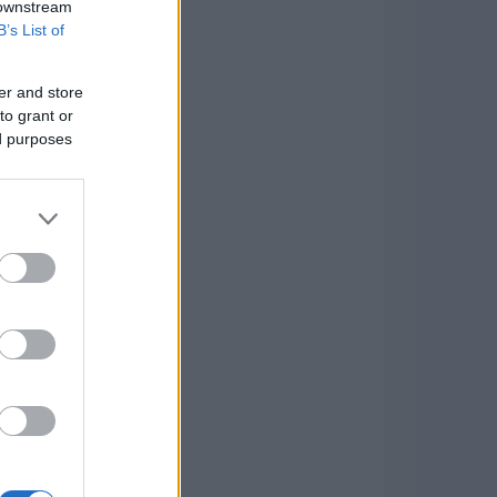
 downstream
B’s List of
er and store
to grant or
ed purposes