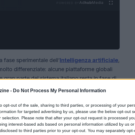
Ad
hub
Media
POWERED BY
la fase sperimentale dell’
Intelligenza artificiale
,
olto differenziate: alcune piattaforme globali
re gran parte del sistema italiano resta in fase di
i del 2026 mostrano un cambiamento netto sia
ine -
Do Not Process My Personal Information
ive delle imprese.
to opt-out of the sale, sharing to third parties, or processing of your per
formation for targeted advertising by us, please use the below opt-out s
r selection. Please note that after your opt-out request is processed y
eing interest-based ads based on personal information utilized by us or
disclosed to third parties prior to your opt-out. You may separately opt-