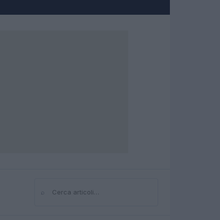
⌕
Cerca