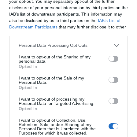
your opt-out. You may separately opt-out of the further
AUTORE
disclosure of your personal information by third parties on the
Matteo Pellegrino
IAB’s list of downstream participants. This information may
also be disclosed by us to third parties on the
IAB’s List of
Matteo Pellegrino ha organizzato una sfilata
Downstream Participants
that may further disclose it to other
pop-up nei vicoli del Quartieri Spagnoli per
third parties.
promuovere giovani designer; è editorialista
moda che cura rubriche su artigianato e
Please note that this website/app uses one or more Google
Personal Data Processing Opt Outs
tendenze locali. Nato a Napoli, conserva
services and may gather and store information including but
bozze di pattern e appunti presi nelle sartorie
not limited to your visit or usage behaviour. You may click to
I want to opt-out of the Sharing of my
di via Toledo.
personal data.
grant or deny consent to Google and its third-party tags to
Opted In
use your data for below specified purposes in below Google
consent section.
I want to opt-out of the Sale of my
Personal Data.
Opted In
I want to opt-out of processing my
Personal Data for Targeted Advertising.
Opted In
I want to opt-out of Collection, Use,
Retention, Sale, and/or Sharing of my
Personal Data that Is Unrelated with the
Purposes for which it was collected.