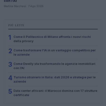
con l’AI
Martina Marchesi · 7 Ago 2026
PIÙ LETTI
1
Come il Politecnico di Milano affronta i nuovi rischi
della privacy
2
Come trasformare l’IA in un vantaggio competitivo per
le aziende
3
Come Dwelly sta trasformando le agenzie immobiliari
con l’AI
4
Turismo straniero in Italia: dati 2026 e strategie per le
aziende
5
Data center africani: il Marocco domina con 17 strutture
certificate