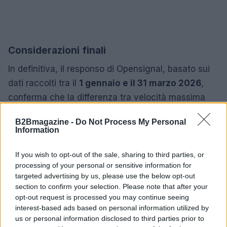
Considerazioni finali
In definitiva, il responso di Opensignal, basato sui
dati raccolti tra il
1 gennaio e il 31 marzo 2026
,
conferma che la differenza tra velocità massima
teorica e
qualità percepita
è sostanziale: la
B2Bmagazine -
Do Not Process My Personal
capacità di offrire una esperienza omogenea e
Information
prevedibile rimane il vero discrimine tra operatori.
Per chi sceglie una connessione per lavoro o per
If you wish to opt-out of the sale, sharing to third parties, or
processing of your personal or sensitive information for
esigenze quotidiane, puntare su un servizio che
targeted advertising by us, please use the below opt-out
garantisca
stabilità
può risultare più vantaggioso
section to confirm your selection. Please note that after your
di inseguire solo picchi di performance.
opt-out request is processed you may continue seeing
interest-based ads based on personal information utilized by
us or personal information disclosed to third parties prior to