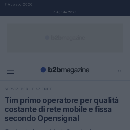
Salta al contenuto
7 Agosto 2026
7 Agosto 2026
⌕
×
⌕
SERVIZI PER LE AZIENDE
Cerca
Tim primo operatore per qualità
costante di rete mobile e fissa
secondo Opensignal