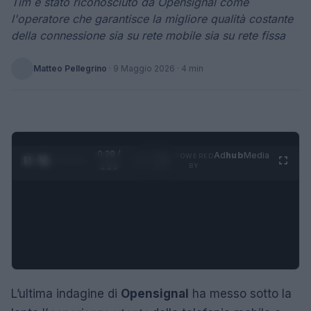
Tim è stato riconosciuto da Opensignal come
l'operatore che garantisce la migliore qualità costante
della connessione sia su rete mobile sia su rete fissa
Matteo Pellegrino
·
9 Maggio 2026
· 4 min
0:29 /
Ad
hub
Media
POWERED
1
/
4
1:23
BY
L’ultima indagine di
Opensignal
ha messo sotto la