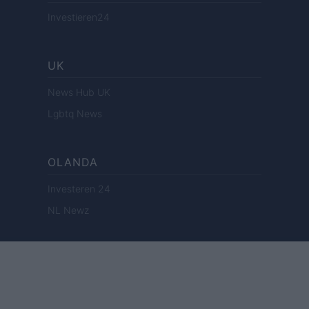
Investieren24
UK
News Hub UK
Lgbtq News
OLANDA
Investeren 24
NL Newz