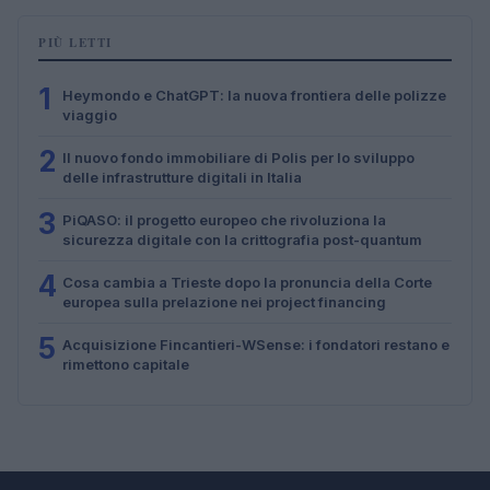
PIÙ LETTI
1
Heymondo e ChatGPT: la nuova frontiera delle polizze
viaggio
2
Il nuovo fondo immobiliare di Polis per lo sviluppo
delle infrastrutture digitali in Italia
3
PiQASO: il progetto europeo che rivoluziona la
sicurezza digitale con la crittografia post-quantum
4
Cosa cambia a Trieste dopo la pronuncia della Corte
europea sulla prelazione nei project financing
5
Acquisizione Fincantieri-WSense: i fondatori restano e
rimettono capitale