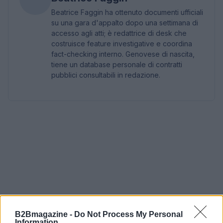
Beatrice Faggin ha ottenuto documenti ufficiali
su una gara d'appalto dopo una settimana di
accesso agli atti; è redattrice di desk che
costruisce feature investigative e coordina
fact-checking interno. Genovese di nascita,
tiene un database personale di contratti
pubblici consultabili in redazione.
B2Bmagazine -
Do Not Process My Personal
Information