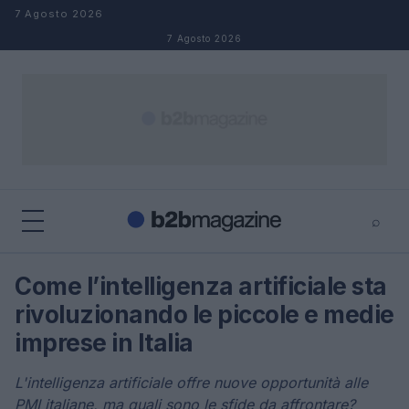
Salta al contenuto
7 Agosto 2026
7 Agosto 2026
⌕
×
⌕
Come l’intelligenza artificiale sta
Cerca
rivoluzionando le piccole e medie
imprese in Italia
L'intelligenza artificiale offre nuove opportunità alle
PMI italiane, ma quali sono le sfide da affrontare?