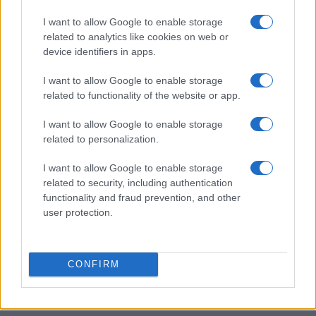
Come i conti online stanno trasformando la gestione
I want to allow Google to enable storage
finanziaria delle PMI
related to analytics like cookies on web or
Edoardo Marchesi · 7 Ago 2026
device identifiers in apps.
FOCUS PMI
I want to allow Google to enable storage
related to functionality of the website or app.
I want to allow Google to enable storage
related to personalization.
I want to allow Google to enable storage
related to security, including authentication
functionality and fraud prevention, and other
user protection.
CONFIRM
Scrittura AI: i segnali rivelatori e l’impatto culturale
Susanna Riva · 6 Ago 2026