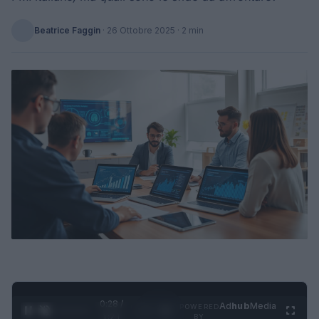
Beatrice Faggin
·
26 Ottobre 2025
· 2 min
0:28 /
Ad
hub
Media
POWERED
1
/
4
1:21
BY