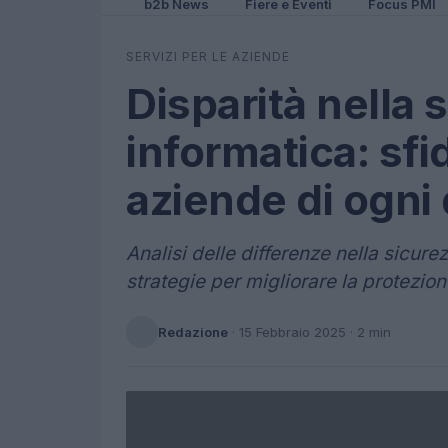
b2b News
Fiere e Eventi
Focus PMI
SERVIZI PER LE AZIENDE
Disparità nella 
informatica: sfi
aziende di ogni
Analisi delle differenze nella sicur
strategie per migliorare la protezion
Redazione
·
15 Febbraio 2025
· 2 min