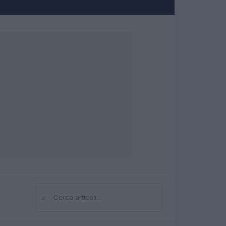
⌕
Cerca