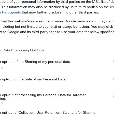
losure of your personal information by third parties on the IAB’s list of
. This information may also be disclosed by us to third parties on the
IA
Participants
that may further disclose it to other third parties.
 that this website/app uses one or more Google services and may gath
zza informatica
including but not limited to your visit or usage behaviour. You may click 
 to Google and its third-party tags to use your data for below specifi
ty, emerge una significativa
disparità
nella
ogle consent section.
ioni di sicurezza tra le grandi aziende e le
l Data Processing Opt Outs
e, dotate di un numero maggiore di specialisti e
 in media un numero elevato di soluzioni di
o opt-out of the Sharing of my personal data.
superiorità nasconde una realtà complessa: le
In
conomie di scala, si trovano a fronteggiare
o opt-out of the Sale of my Personal Data.
e la loro sicurezza.
In
to opt-out of processing my Personal Data for Targeted
ing.
In
o opt-out of Collection, Use, Retention, Sale, and/or Sharing