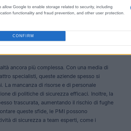
cazione dei dati
e la telemetria isolata
o allow Google to enable storage related to security, including
i sicurezza, rendendo difficile la corretta
cation functionality and fraud prevention, and other user protection.
e. Di conseguenza, i team di sicurezza si trovano
t e falsi positivi, aumentando il rischio di
CONFIRM
realtà ancora più complessa. Con una media di
ttro specialisti, queste aziende spesso si
i. La mancanza di risorse e di personale
one di politiche di sicurezza efficaci. Inoltre, la
esso trascurata, aumentando il rischio di fughe
frontare queste sfide, le PMI possono
tività di sicurezza a team esperti, come i