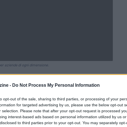
 per aziende di ogni dimensione.
ine -
Do Not Process My Personal Information
Ad
hub
Media
POWERED BY
to opt-out of the sale, sharing to third parties, or processing of your per
formation for targeted advertising by us, please use the below opt-out s
r selection. Please note that after your opt-out request is processed y
eing interest-based ads based on personal information utilized by us or
disclosed to third parties prior to your opt-out. You may separately opt-