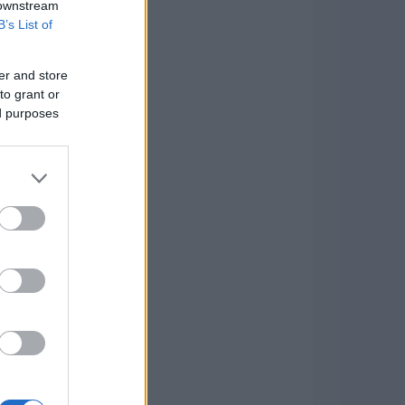
 downstream
B’s List of
er and store
to grant or
ed purposes