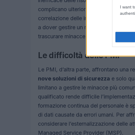
inefficace delle risorse. Inoltre, la
dupli
I want t
complicano ulteriormente le operazioni d
authenti
correlazione delle informazioni critich
a dover gestire un numero elevato di aler
trascurare minacce reali.
Le difficoltà delle PMI
Le PMI, d’altra parte, affrontano una 
nove soluzioni di sicurezza
e solo qua
limitano a gestire le minacce più comun
qualificato rende difficile l’implementazi
formazione continua del personale è sp
di dati causate da errori umani. Per af
considerare l’esternalizzazione delle at
Managed Service Provider (MSP).