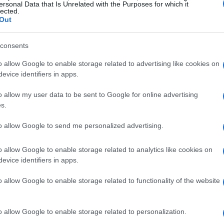
ersonal Data that Is Unrelated with the Purposes for which it
lected.
Out
consents
o allow Google to enable storage related to advertising like cookies on
evice identifiers in apps.
o allow my user data to be sent to Google for online advertising
s.
to allow Google to send me personalized advertising.
o allow Google to enable storage related to analytics like cookies on
ende
evice identifiers in apps.
sizione circa
15 soluzioni di sicurezza
e un
o allow Google to enable storage related to functionality of the website
o a dover affrontare la carenza di professionisti
un aumento delle retribuzioni e a una gestione
o allow Google to enable storage related to personalization.