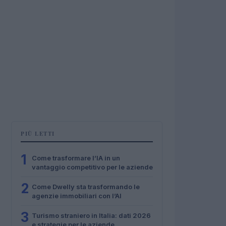
PIÙ LETTI
1
Come trasformare l’IA in un
vantaggio competitivo per le aziende
2
Come Dwelly sta trasformando le
agenzie immobiliari con l’AI
3
Turismo straniero in Italia: dati 2026
e strategie per le aziende