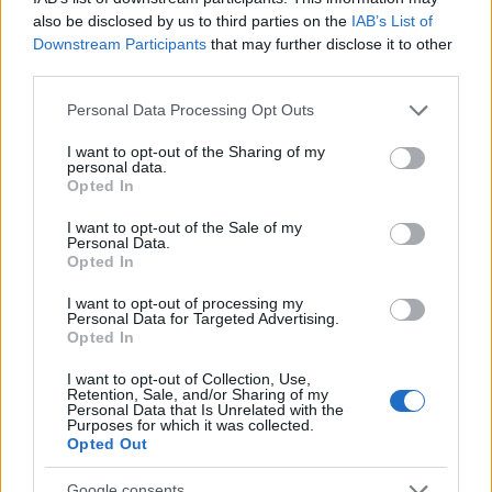
also be disclosed by us to third parties on the
IAB’s List of
Downstream Participants
that may further disclose it to other
third parties.
AUTORE
Please note that this website/app uses one or more Google
AiAdhubMedia
Personal Data Processing Opt Outs
services and may gather and store information including but
not limited to your visit or usage behaviour. You may click to
I want to opt-out of the Sharing of my
personal data.
grant or deny consent to Google and its third-party tags to
Opted In
use your data for below specified purposes in below Google
consent section.
I want to opt-out of the Sale of my
Personal Data.
Opted In
I want to opt-out of processing my
Personal Data for Targeted Advertising.
Opted In
I want to opt-out of Collection, Use,
Retention, Sale, and/or Sharing of my
Personal Data that Is Unrelated with the
Purposes for which it was collected.
Opted Out
Google consents