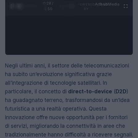
0:29 /
Ad
hub
Media
POWERED
1
/
4
1:50
BY
Negli ultimi anni, il settore delle telecomunicazioni
ha subito un’evoluzione significativa grazie
all’integrazione di tecnologie satellitari. In
particolare, il concetto di
direct-to-device
(
D2D
)
ha guadagnato terreno, trasformandosi da un’idea
futuristica a una realtà operativa. Questa
innovazione offre nuove opportunità per i fornitori
di servizi, migliorando la connettività in aree che
tradizionalmente hanno difficoltà a ricevere segnali.