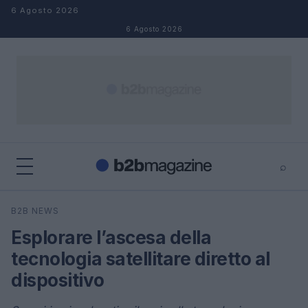
Salta al contenuto
6 Agosto 2026
6 Agosto 2026
⌕
×
⌕
B2B NEWS
Cerca
Esplorare l’ascesa della
tecnologia satellitare diretto al
dispositivo