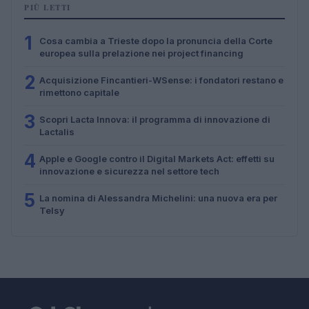
PIÙ LETTI
1
Cosa cambia a Trieste dopo la pronuncia della Corte
europea sulla prelazione nei project financing
2
Acquisizione Fincantieri-WSense: i fondatori restano e
rimettono capitale
3
Scopri Lacta Innova: il programma di innovazione di
Lactalis
4
Apple e Google contro il Digital Markets Act: effetti su
innovazione e sicurezza nel settore tech
5
La nomina di Alessandra Michelini: una nuova era per
Telsy