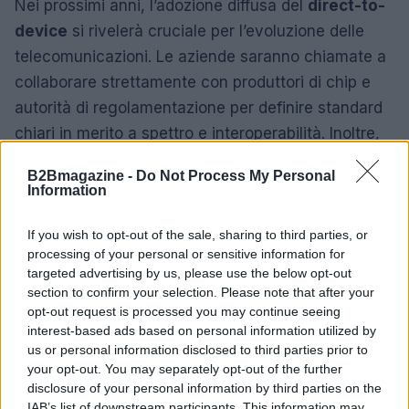
Nei prossimi anni, l’adozione diffusa del
direct-to-
device
si rivelerà cruciale per l’evoluzione delle
telecomunicazioni. Le aziende saranno chiamate a
collaborare strettamente con produttori di chip e
autorità di regolamentazione per definire standard
chiari in merito a spettro e interoperabilità. Inoltre,
sarà necessario valutare se investire direttamente
B2Bmagazine -
Do Not Process My Personal
in capacità satellitare o stringere alleanze con chi
Information
dispone già di infrastrutture consolidate.
If you wish to opt-out of the sale, sharing to third parties, or
Una strategia nazionale che integri le soluzioni di
processing of your personal or sensitive information for
targeted advertising by us, please use the below opt-out
banda ultralarga terrestre con opzioni non terrestri
section to confirm your selection. Please note that after your
potrebbe accelerare la riduzione del divario digitale.
opt-out request is processed you may continue seeing
Le politiche pubbliche che promuovono
interest-based ads based on personal information utilized by
us or personal information disclosed to third parties prior to
investimenti in queste tecnologie contribuiranno a
your opt-out. You may separately opt-out of the further
migliorare la competitività e l’innovazione,
disclosure of your personal information by third parties on the
favorendo una maggiore coesione territoriale.
IAB’s list of downstream participants. This information may