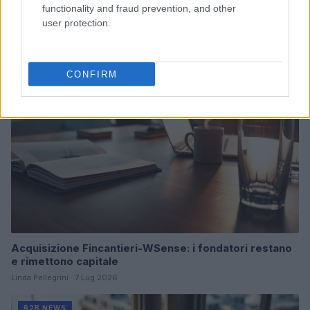
donatori
functionality and fraud prevention, and other
user protection.
Martina Marchesi · 10 Lug 2026
B2B NEWS
CONFIRM
Acquisizione Fincantieri-WSense: i fondatori restano
e rimettono capitale
Linda Pellegrini · 7 Lug 2026
B2B NEWS