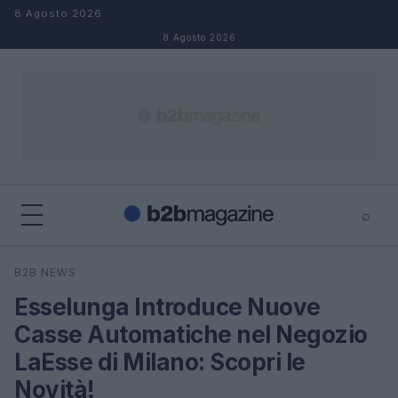
Salta al contenuto
8 Agosto 2026
8 Agosto 2026
⌕
×
⌕
B2B NEWS
Cerca
Esselunga Introduce Nuove
Casse Automatiche nel Negozio
LaEsse di Milano: Scopri le
Novità!