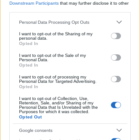
Downstream Participants
that may further disclose it to other
AUTORE
third parties.
AiAdhubMedia
Please note that this website/app uses one or more Google
Personal Data Processing Opt Outs
services and may gather and store information including but
not limited to your visit or usage behaviour. You may click to
I want to opt-out of the Sharing of my
personal data.
grant or deny consent to Google and its third-party tags to
Opted In
use your data for below specified purposes in below Google
consent section.
I want to opt-out of the Sale of my
Personal Data.
Opted In
I want to opt-out of processing my
Personal Data for Targeted Advertising.
Opted In
I want to opt-out of Collection, Use,
Retention, Sale, and/or Sharing of my
Personal Data that Is Unrelated with the
Purposes for which it was collected.
Opted Out
Google consents