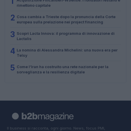
1
rimettono capitale
2
Cosa cambia a Trieste dopo la pronuncia della Corte
europea sulla prelazione nei project financing
3
Scopri Lacta Innova: il programma di innovazione di
Lactalis
4
La nomina di Alessandra Michelini: una nuova era per
Telsy
5
Come l’Iran ha costruito una rete nazionale per la
sorveglianza e la resilienza digitale
Il business si racconta, ogni giorno. News, focus PMI,