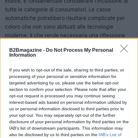
Inoltre, è fondamentale considerare l’inclusione di
tutte le categorie di consumatori. Le casse
automatiche potrebbero risultare complicate per
coloro che non sono abituati alle tecnologie
moderne, il che rende necessaria una riflessione
approfondita su come rendere l’esperienza di
B2Bmagazine -
Do Not Process My Personal
acquisto accessibile a tutti.
Information
L’iniziativa di Esselunga rappresenta un passo
If you wish to opt-out of the sale, sharing to third parties, or
avanti significativo nel settore della grande
processing of your personal or sensitive information for
targeted advertising by us, please use the below opt-out
distribuzione in Italia. Sebbene ci siano sfide da
section to confirm your selection. Please note that after your
affrontare, l’adozione di sistemi automatizzati per il
opt-out request is processed you may continue seeing
pagamento potrebbe segnare l’inizio di una nuova
interest-based ads based on personal information utilized by
us or personal information disclosed to third parties prior to
era nella spesa al dettaglio, caratterizzata da
your opt-out. You may separately opt-out of the further
maggiore efficienza e comodità per i clienti.
disclosure of your personal information by third parties on the
IAB’s list of downstream participants. This information may
also be disclosed by us to third parties on the
IAB’s List of