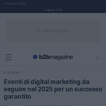
Salta al contenuto
7 Agosto 2026
7 Agosto 2026
⌕
×
⌕
B2B NEWS
Cerca
Eventi di digital marketing da
seguire nel 2025 per un successo
garantito