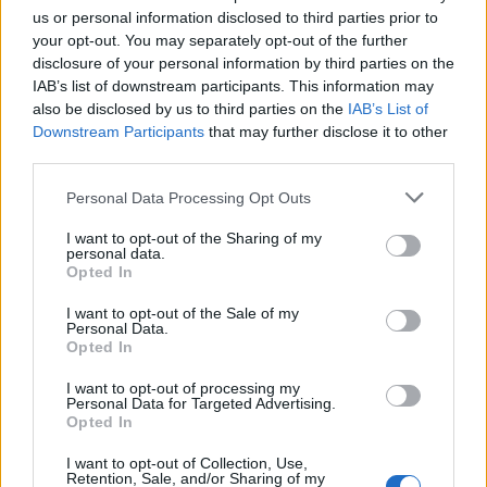
us or personal information disclosed to third parties prior to
your opt-out. You may separately opt-out of the further
disclosure of your personal information by third parties on the
IAB’s list of downstream participants. This information may
also be disclosed by us to third parties on the
IAB’s List of
Downstream Participants
that may further disclose it to other
third parties.
Please note that this website/app uses one or more Google
Personal Data Processing Opt Outs
services and may gather and store information including but
not limited to your visit or usage behaviour. You may click to
I want to opt-out of the Sharing of my
personal data.
grant or deny consent to Google and its third-party tags to
Opted In
use your data for below specified purposes in below Google
consent section.
I want to opt-out of the Sale of my
Personal Data.
Opted In
Continua a leggere
I want to opt-out of processing my
Personal Data for Targeted Advertising.
B2B NEWS
Opted In
I want to opt-out of Collection, Use,
Retention, Sale, and/or Sharing of my