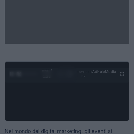
0:29 /
Ad
hub
Media
POWERED
1
/
4
1:23
BY
Nel mondo del digital marketing, gli eventi si