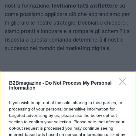
nostra formazione.
Invitiamo tutti a riflettere
su
come possiamo applicare ciò che apprendiamo per
migliorare le nostre strategie. Dobbiamo chiederci:
siamo pronti a innovare e a rompere gli schemi? La
risposta a questa domanda determinerà il nostro
successo nel mondo del marketing digitale.
AUTORE
AiAdhubMedia
B2Bmagazine -
Do Not Process My Personal
Information
If you wish to opt-out of the sale, sharing to third parties, or
processing of your personal or sensitive information for
targeted advertising by us, please use the below opt-out
section to confirm your selection. Please note that after your
opt-out request is processed you may continue seeing
interest-based ads based on personal information utilized by