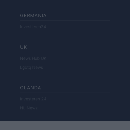
GERMANIA
Investieren24
UK
News Hub UK
Lgbtq News
OLANDA
Investeren 24
NL Newz