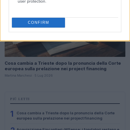
user protection.
CONFIRM
Cosa cambia a Trieste dopo la pronuncia della Corte
europea sulla prelazione nei project financing
Martina Marchesi · 5 Lug 2026
PIÙ LETTI
1
Cosa cambia a Trieste dopo la pronuncia della Corte
europea sulla prelazione nei project financing
Acquisizione Fincantieri-WSense: i fondatori restano e