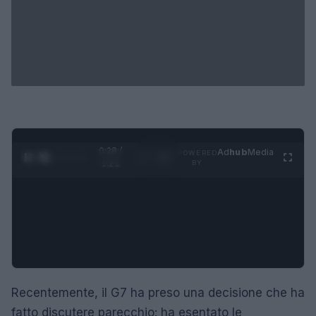
0:29 /
Ad
hub
Media
POWERED
1
/
4
1:21
BY
Recentemente, il G7 ha preso una decisione che ha
fatto discutere parecchio: ha esentato le