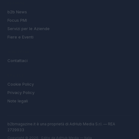
SEZIONI
b2b News
Focus PMI
Servizi per le Aziende
Fiere e Eventi
MAGAZINE
Contattaci
LEGALE
Cookie Policy
Privacy Policy
Note legali
b2bmagazine.it è una proprietà di AdHub Media S.r.l. — REA
2729933
Copyright © 2026 · Edito da AdHub Media — Italia