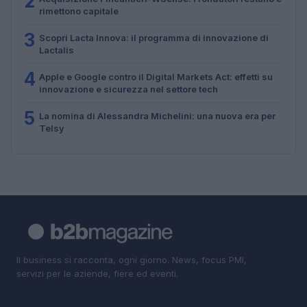
2
rimettono capitale
3
Scopri Lacta Innova: il programma di innovazione di
Lactalis
4
Apple e Google contro il Digital Markets Act: effetti su
innovazione e sicurezza nel settore tech
5
La nomina di Alessandra Michelini: una nuova era per
Telsy
Il business si racconta, ogni giorno. News, focus PMI,
servizi per le aziende, fiere ed eventi.