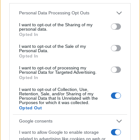
third parties.
Please note that this website/app uses one or more Google
Personal Data Processing Opt Outs
Continua a leggere
services and may gather and store information including but
not limited to your visit or usage behaviour. You may click to
I want to opt-out of the Sharing of my
personal data.
grant or deny consent to Google and its third-party tags to
B2B NEWS
Opted In
use your data for below specified purposes in below Google
consent section.
I want to opt-out of the Sale of my
Personal Data.
Opted In
I want to opt-out of processing my
Personal Data for Targeted Advertising.
Opted In
I want to opt-out of Collection, Use,
Retention, Sale, and/or Sharing of my
Personal Data that Is Unrelated with the
Purposes for which it was collected.
Opted Out
Ripensare le tecnologie umanitarie oltre i criteri dei
Google consents
donatori
I want to allow Google to enable storage
Martina Marchesi · 10 Lug 2026
related to advertising like cookies on web or