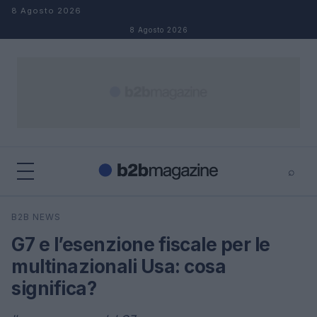
Salta al contenuto
8 Agosto 2026
8 Agosto 2026
⌕
×
⌕
B2B NEWS
Cerca
G7 e l’esenzione fiscale per le
multinazionali Usa: cosa
significa?