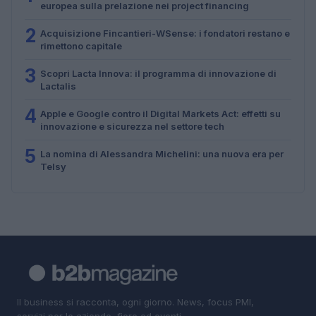
europea sulla prelazione nei project financing
2
Acquisizione Fincantieri-WSense: i fondatori restano e
rimettono capitale
3
Scopri Lacta Innova: il programma di innovazione di
Lactalis
4
Apple e Google contro il Digital Markets Act: effetti su
innovazione e sicurezza nel settore tech
5
La nomina di Alessandra Michelini: una nuova era per
Telsy
Il business si racconta, ogni giorno. News, focus PMI,
servizi per le aziende, fiere ed eventi.