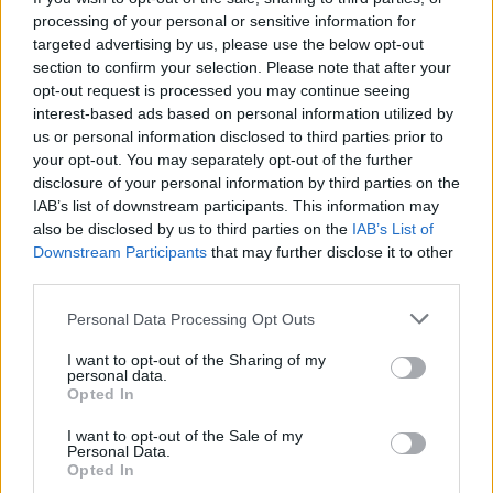
collabora con camerali locali e cura
processing of your personal or sensitive information for
newsletter economiche territoriali.
targeted advertising by us, please use the below opt-out
section to confirm your selection. Please note that after your
opt-out request is processed you may continue seeing
interest-based ads based on personal information utilized by
us or personal information disclosed to third parties prior to
your opt-out. You may separately opt-out of the further
disclosure of your personal information by third parties on the
IAB’s list of downstream participants. This information may
also be disclosed by us to third parties on the
IAB’s List of
Downstream Participants
that may further disclose it to other
third parties.
Please note that this website/app uses one or more Google
Personal Data Processing Opt Outs
services and may gather and store information including but
not limited to your visit or usage behaviour. You may click to
I want to opt-out of the Sharing of my
personal data.
grant or deny consent to Google and its third-party tags to
Opted In
use your data for below specified purposes in below Google
consent section.
I want to opt-out of the Sale of my
Personal Data.
Opted In