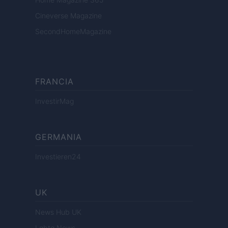
Cineverse Magazine
SecondHomeMagazine
FRANCIA
InvestirMag
GERMANIA
Investieren24
UK
News Hub UK
Lgbtq News