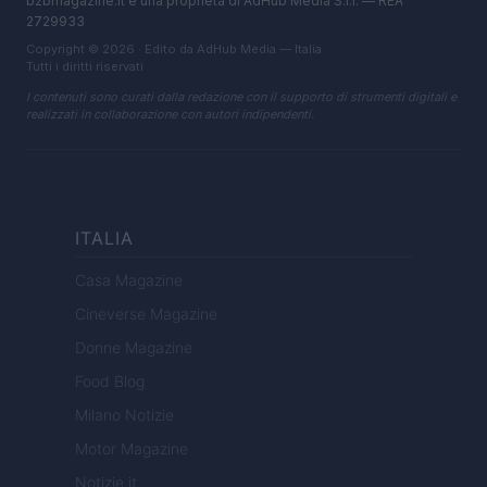
b2bmagazine.it è una proprietà di AdHub Media S.r.l. — REA
2729933
Copyright © 2026 · Edito da AdHub Media — Italia
Tutti i diritti riservati
I contenuti sono curati dalla redazione con il supporto di strumenti digitali e
realizzati in collaborazione con autori indipendenti.
ITALIA
Casa Magazine
Cineverse Magazine
Donne Magazine
Food Blog
Milano Notizie
Motor Magazine
Notizie.it