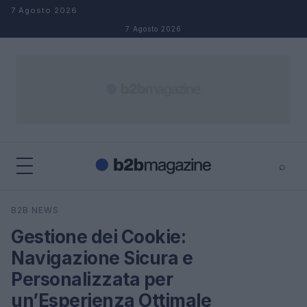
Salta al contenuto
7 Agosto 2026
7 Agosto 2026
⌕
×
⌕
B2B NEWS
Cerca
Gestione dei Cookie:
Navigazione Sicura e
Personalizzata per
un’Esperienza Ottimale