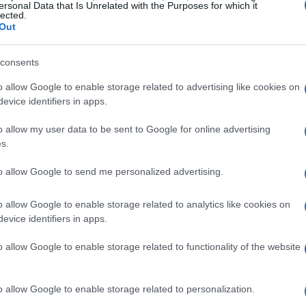
ersonal Data that Is Unrelated with the Purposes for which it
lected.
Out
è fondamentale?
consents
o allow Google to enable storage related to advertising like cookies on
 permettersi di restare ancorata a sistemi
evice identifiers in apps.
solo una questione di modernizzazione, ma è
o allow my user data to be sent to Google for online advertising
vo. Senza questo passaggio, si rischia di vedere
s.
 🚀
to allow Google to send me personalized advertising.
-driven
, essenziale per integrare le nuove
o allow Google to enable storage related to analytics like cookies on
arlare di aziende che sono rimaste indietro perché
evice identifiers in apps.
un chiaro avvertimento: il cambiamento è
o allow Google to enable storage related to functionality of the website
e concentrare l’attenzione sul valore tangibile
o allow Google to enable storage related to personalization.