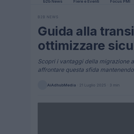
b2b News
Fiere e Eventi
Focus PMI
B2B NEWS
Guida alla transi
ottimizzare sic
Scopri i vantaggi della migrazione 
affrontare questa sfida mantenendo 
AiAdhubMedia
·
21 Luglio 2025
· 3 min