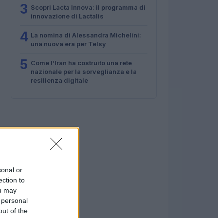
3
Scopri Lacta Innova: il programma di
innovazione di Lactalis
4
La nomina di Alessandra Michelini:
una nuova era per Telsy
5
Come l’Iran ha costruito una rete
nazionale per la sorveglianza e la
resilienza digitale
sonal or
ection to
ou may
 personal
out of the