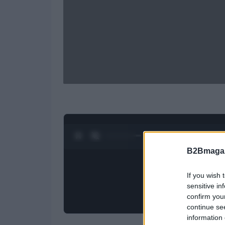
0:28 / 1:20
1
/
4
B2Bmagaz
If you wish 
sensitive in
confirm you
continue se
information 