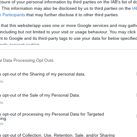
losure of your personal information by third parties on the IAB’s list of
uper attuale: la
transizione digitale
e come le
. This information may also be disclosed by us to third parties on the
IA
imanere indietro. In un mondo dove l’
AI
sta
Participants
that may further disclose it to other third parties.
re come migrare al
cloud
senza compromettere
 that this website/app uses one or more Google services and may gath
niziamo! 💻✨
including but not limited to your visit or usage behaviour. You may click 
 to Google and its third-party tags to use your data for below specifi
ogle consent section.
l Data Processing Opt Outs
o opt-out of the Sharing of my personal data.
In
o opt-out of the Sale of my Personal Data.
In
to opt-out of processing my Personal Data for Targeted
ing.
In
o opt-out of Collection, Use, Retention, Sale, and/or Sharing