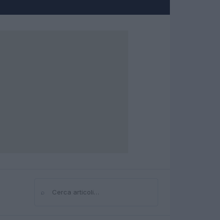
⌕
Cerca