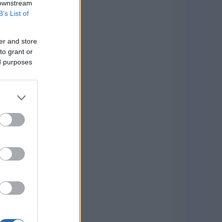
 downstream
B’s List of
er and store
to grant or
ed purposes