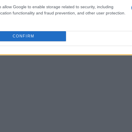
olo sul cambio di sistema. Le aziende che
o allow Google to enable storage related to security, including
e a raccogliere i frutti di questa scelta, che
cation functionality and fraud prevention, and other user protection.
Qualcuno ha esperienze in merito? Condividete
CONFIRM