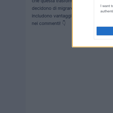
che questa trasformazione porta, non s
I want t
decidono di migrare devono essere pront
authenti
includono vantaggi reali e misurabili. 
nei commenti! 👇