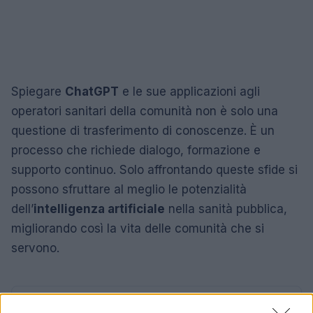
Spiegare
ChatGPT
e le sue applicazioni agli
operatori sanitari della comunità non è solo una
questione di trasferimento di conoscenze. È un
processo che richiede dialogo, formazione e
supporto continuo. Solo affrontando queste sfide si
possono sfruttare al meglio le potenzialità
dell’
intelligenza artificiale
nella sanità pubblica,
migliorando così la vita delle comunità che si
servono.
AUTORE