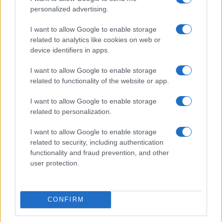
personalized advertising.
I want to allow Google to enable storage
related to analytics like cookies on web or
device identifiers in apps.
Ripensare le tecnologie umanitarie oltre i criteri dei
I want to allow Google to enable storage
donatori
related to functionality of the website or app.
Martina Marchesi · 10 Lug 2026
I want to allow Google to enable storage
related to personalization.
B2B NEWS
I want to allow Google to enable storage
related to security, including authentication
functionality and fraud prevention, and other
user protection.
CONFIRM