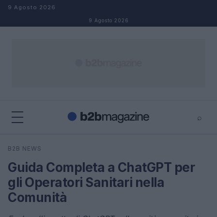
Salta al contenuto
9 Agosto 2026
9 Agosto 2026
⌕
×
⌕
B2B NEWS
Cerca
Guida Completa a ChatGPT per
gli Operatori Sanitari nella
Comunità