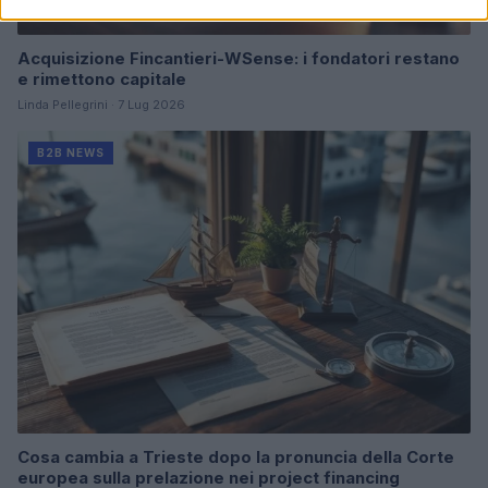
Acquisizione Fincantieri-WSense: i fondatori restano
e rimettono capitale
Linda Pellegrini · 7 Lug 2026
B2B NEWS
Cosa cambia a Trieste dopo la pronuncia della Corte
europea sulla prelazione nei project financing