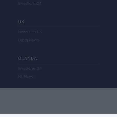
Investieren24
UK
News Hub UK
Lgbtq News
OLANDA
Investeren 24
NL Newz