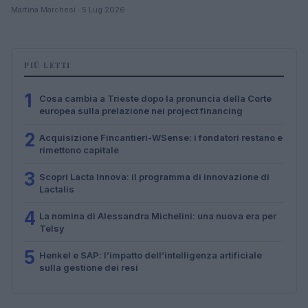
Martina Marchesi · 5 Lug 2026
PIÙ LETTI
1
Cosa cambia a Trieste dopo la pronuncia della Corte
europea sulla prelazione nei project financing
2
Acquisizione Fincantieri-WSense: i fondatori restano e
rimettono capitale
3
Scopri Lacta Innova: il programma di innovazione di
Lactalis
4
La nomina di Alessandra Michelini: una nuova era per
Telsy
5
Henkel e SAP: l’impatto dell’intelligenza artificiale
sulla gestione dei resi