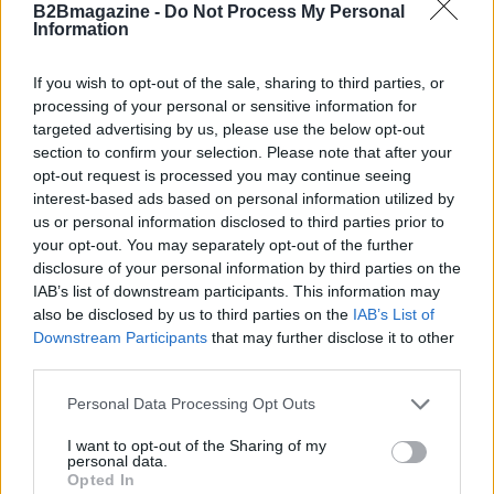
Linda Pellegrini
B2Bmagazine -
Do Not Process My Personal
Information
Linda Pellegrini ha raccontato da Genova il
processo di riconversione dell'ex area
If you wish to opt-out of the sale, sharing to third parties, or
portuale entrando in Comune per un'intervista
processing of your personal or sensitive information for
decisiva; è caporedattore con responsabilità
targeted advertising by us, please use the below opt-out
sulle rubriche storiche e propone in
section to confirm your selection. Please note that after your
redazione inchieste su memoria locale.
opt-out request is processed you may continue seeing
Laureata all'Università di Genova, conserva
interest-based ads based on personal information utilized by
un archivio di fotografie d'epoca della città.
us or personal information disclosed to third parties prior to
your opt-out. You may separately opt-out of the further
disclosure of your personal information by third parties on the
IAB’s list of downstream participants. This information may
also be disclosed by us to third parties on the
IAB’s List of
Downstream Participants
that may further disclose it to other
third parties.
Please note that this website/app uses one or more Google
Personal Data Processing Opt Outs
services and may gather and store information including but
not limited to your visit or usage behaviour. You may click to
I want to opt-out of the Sharing of my
personal data.
grant or deny consent to Google and its third-party tags to
Opted In
use your data for below specified purposes in below Google