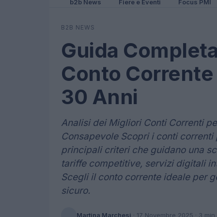
b2b News
Fiere e Eventi
Focus PMI
B2B NEWS
Guida Completa 
Conto Corrente 
30 Anni
Analisi dei Migliori Conti Correnti pe
Consapevole Scopri i conti correnti 
principali criteri che guidano una s
tariffe competitive, servizi digitali i
Scegli il conto corrente ideale per g
sicuro.
Martina Marchesi
·
17 Novembre 2025
· 3 min