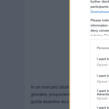
further disc
participants
Downstream 
Please note
information 
deny consent
in below Go
Persona
I want t
Opted 
I want t
Opted 
In un mercato altamente competitivo, le 
I want 
giovane, proponendo conti con costi rid
Advertis
Opted 
guida esamina alcune delle migliori opzi
I want t