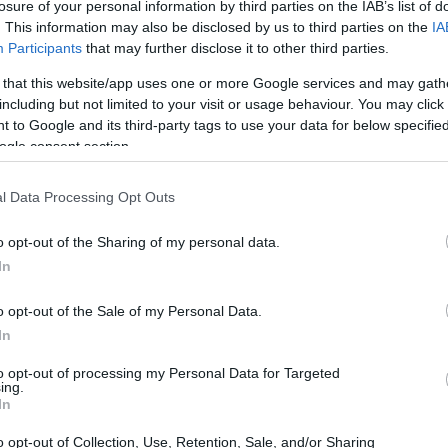
losure of your personal information by third parties on the IAB’s list of
. This information may also be disclosed by us to third parties on the
IA
Participants
that may further disclose it to other third parties.
 that this website/app uses one or more Google services and may gath
including but not limited to your visit or usage behaviour. You may click 
 to Google and its third-party tags to use your data for below specifi
ogle consent section.
l Data Processing Opt Outs
o opt-out of the Sharing of my personal data.
In
o opt-out of the Sale of my Personal Data.
In
banche si sfidano per attrarre la clientela
to opt-out of processing my Personal Data for Targeted
otti e strumenti digitali all’avanguardia. Questa
ing.
In
oni disponibili per gli
under 30
.
o opt-out of Collection, Use, Retention, Sale, and/or Sharing