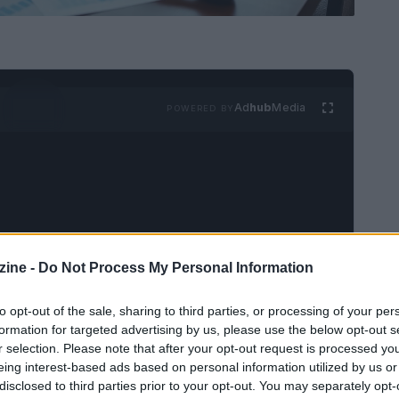
Ad
hub
Media
POWERED BY
ine -
Do Not Process My Personal Information
i giovani rappresenta una decisione cruciale che
anone azzerato. È essenziale considerare anche la
to opt-out of the sale, sharing to third parties, or processing of your per
servizi digitali offerti.
formation for targeted advertising by us, please use the below opt-out s
r selection. Please note that after your opt-out request is processed y
eing interest-based ads based on personal information utilized by us or
disclosed to third parties prior to your opt-out. You may separately opt-