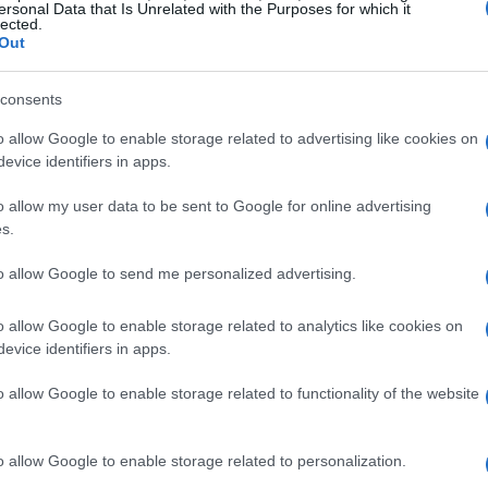
ersonal Data that Is Unrelated with the Purposes for which it
lected.
to corrente
Out
to
di Banca Mediolanum, un prodotto pensato
consents
ale attrattiva di questo conto è l’assenza di
o allow Google to enable storage related to advertising like cookies on
entesimo anno, rendendolo accessibile a chi è
evice identifiers in apps.
rio.
o allow my user data to be sent to Google for online advertising
s.
to allow Google to send me personalized advertising.
ma include anche una serie di servizi essenziali
costi aggiuntivi. Grazie a una piattaforma di
o allow Google to enable storage related to analytics like cookies on
evice identifiers in apps.
tiva, i clienti possono gestire le proprie finanze
o le spese e effettuando transazioni
o allow Google to enable storage related to functionality of the website
o allow Google to enable storage related to personalization.