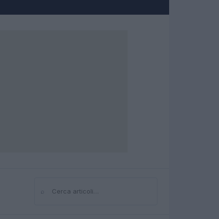
⌕
Cerca