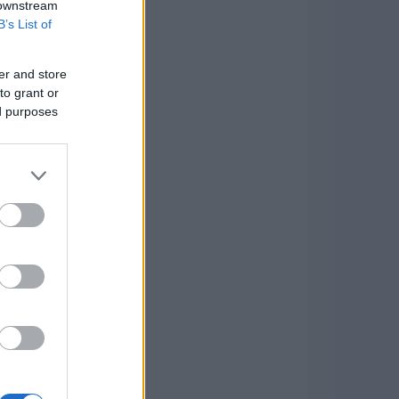
 downstream
B’s List of
er and store
to grant or
ed purposes